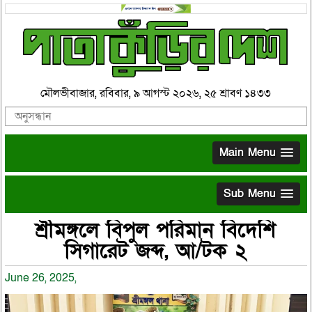
মৌলভীবাজার, রবিবার, ৯ আগস্ট ২০২৬, ২৫ শ্রাবণ ১৪৩৩
Main Menu
Sub Menu
শ্রীমঙ্গলে বিপুল পরিমান বিদেশি
সিগারেট জব্দ, আ/টক ২
June 26, 2025,