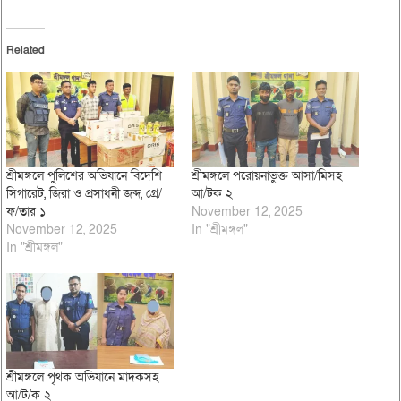
Related
শ্রীমঙ্গলে পুলিশের অভিযানে বিদেশি
শ্রীমঙ্গলে পরোয়নাভুক্ত আসা/মিসহ
সিগারেট, জিরা ও প্রসাধনী জব্দ, গ্রে/
আ/টক ২
ফ/তার ১
November 12, 2025
November 12, 2025
In "শ্রীমঙ্গল"
In "শ্রীমঙ্গল"
শ্রীমঙ্গলে পৃথক অভিযানে মাদকসহ
আ/ট/ক ২