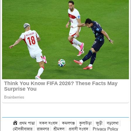
প্রথম পাতা
সকল সংবাদ
কমলগঞ্জ
কুলাউড়া
জুড়ী
বড়লেখা
মৌলভীবাজার
রাজনগর
শ্রীমঙ্গল
প্রবাসী সংবাদ
Privacy Policy