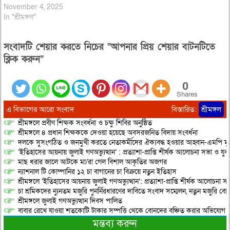
November 4, 2025
In "শ্রীমঙ্গল"
সংবাদটি শেয়ার করতে নিচের “আপনার প্রিয় শেয়ার বাটনটিতে
ক্লিক করুন”
0
Shares
এ বিভাগের আরো সংবাদ
বিস্তারিত:
শ্রীমঙ্গল
শ্রীমঙ্গলে প্রবীণ শিক্ষক সংবর্ধনা ও চক্ষু শিবির অনুষ্ঠিত
শ্রীমঙ্গলে ৪ প্রধান শিক্ষককে দেওয়া হয়েছে অবসরজনিত বিদায় সংবর্ধনা
দলকে সুসংগঠিত ও জনমুখী করতে নেতাকর্মীদের ঐক্যবদ্ধ হওয়ার আহ্বান-এমপি মু
‘ইতিহাসের আয়নায় জুলাই গণঅভ্যুত্থান’ : প্রত্যাশা-প্রাপ্তি শীর্ষক আলোচনা সভা ও যু
মাছ ধরার জালে আটকে মা/রা গেল বিশাল আকৃতির অজগর
ন্যাশনাল টি কোম্পানির ১২ চা বাগানের চা বিক্রয়ে নতুন ইতিহাস
শ্রীমঙ্গলে ‘ইতিহাসের আয়নায় জুলাই গণঅভ্যুত্থান’: প্রত্যাশা-প্রাপ্তি শীর্ষক আলোচনা
চা শ্রমিকদের ন্যুনতম মজুরি পুনর্নিরধারণের দাবিতে সংবাদ সম্মেলন, নতুন মজুরি বো
শ্রীমঙ্গলে জুলাই গণঅভ্যুত্থান দিবস পালিত
বাবার রেখে যাওয়া শতকোটি টাকার সম্পত্তি থেকে বোনদের বঞ্চিত করার অভিযোগ
মন্তব্য করুন