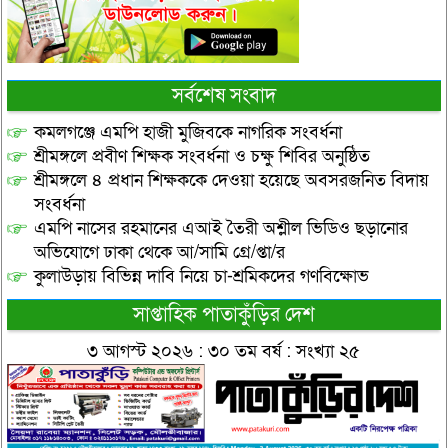
সর্বশেষ সংবাদ
কমলগঞ্জে এমপি হাজী মুজিবকে নাগরিক সংবর্ধনা
শ্রীমঙ্গলে প্রবীণ শিক্ষক সংবর্ধনা ও চক্ষু শিবির অনুষ্ঠিত
শ্রীমঙ্গলে ৪ প্রধান শিক্ষককে দেওয়া হয়েছে অবসরজনিত বিদায়
সংবর্ধনা
এমপি নাসের রহমানের এআই তৈরী অশ্লীল ভিডিও ছড়ানোর
অভিযোগে ঢাকা থেকে আ/সামি গ্রে/প্তা/র
কুলাউড়ায় বিভিন্ন দাবি নিয়ে চা-শ্রমিকদের গণবিক্ষোভ
সাপ্তাহিক পাতাকুঁড়ির দেশ
৩ আগস্ট ২০২৬ : ৩০ তম বর্ষ : সংখ্যা ২৫