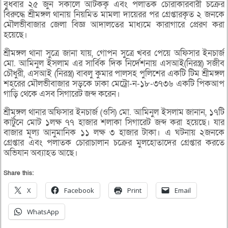
বুধবার ২৫ জুন সকালে আটককৃ এবং পলাতক চোরাকারবারী চক্রের
বিরুদ্ধে শ্রীমঙ্গল থানায় নিয়মিত মামলা দায়েরর পর গ্রেপ্তারকৃত ২ জনকে
মৌলভীবাজার জেলা বিজ্ঞ আদালতের মাধ্যমে কারাগারে প্রেরণ করা
হয়েছে।
শ্রীমঙ্গল থানা সুত্রে জানা যায়, গোপন সুত্রে খবর পেয়ে অফিসার ইনচার্জ
মো. আমিনুল ইসলাম এর সার্বিক দিক নির্দেশনায় এসআই(নিরস্ত্র) সজীব
চৌধুরী, এসআই (নিরস্ত্র) বাবলু কুমার পালসহ পুলিশের একটি টিম শ্রীমঙ্গল
শহরের মৌলভীবাজার সড়কে ঢাকা মেট্রো-ন-১৮-৩৭৩৬ একটি পিকআপ
গাড়ি থেকে এসব সিগারেট জব্দ করেন।
শ্রীমঙ্গল থানার অফিসার ইনচার্জ (ওসি) মো. আমিনুল ইসলাম জানান, ১৭টি
কার্টুনে মোট ১লক্ষ ৭৭ হাজার শলাকা সিগারেট জব্দ করা হয়েছে। যার
বাজার মূল্য আনুমানিক ১১ লক্ষ ৩ হাজার টাকা। এ ঘটনায় ২জনকে
গ্রেপ্তার এবং পলাতক চোরাচালান চক্রের মুলহোতাদের গ্রেপ্তার করতে
অভিযান অব্যাহত আছে।
Share this:
X
Facebook
Print
Email
WhatsApp