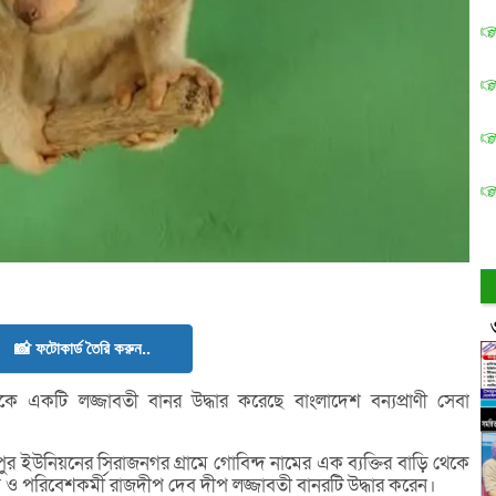
📸 ফটোকার্ড তৈরি করুন..
েকে একটি লজ্জাবতী বানর উদ্ধার করেছে বাংলাদেশ বন্যপ্রাণী সেবা
পুর ইউনিয়নের সিরাজনগর গ্রামে গোবিন্দ নামের এক ব্যক্তির বাড়ি থেকে
েব ও পরিবেশকর্মী রাজদীপ দেব দীপ লজ্জাবতী বানরটি উদ্ধার করেন।