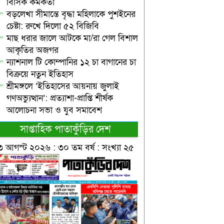
বিসিক কর্মকর্তা
বড়লেখা সীমান্তে বৃদ্ধা মহিলাকে পুশইনের
চেষ্টা: রুখে দিলো ৫২ বিজিবি
মাছ ধরার জালে আটকে মা/রা গেল বিশাল
আকৃতির অজগর
ন্যাশনাল টি কোম্পানির ১২ চা বাগানের চা
বিক্রয়ে নতুন ইতিহাস
শ্রীমঙ্গলে ‘ইতিহাসের আয়নায় জুলাই
গণঅভ্যুত্থান’: প্রত্যাশা-প্রাপ্তি শীর্ষক
আলোচনা সভা ও যুব সমাবেশ
সাপ্তাহিক পাতাকুঁড়ির দেশ
৩ আগস্ট ২০২৬ : ৩০ তম বর্ষ : সংখ্যা ২৫