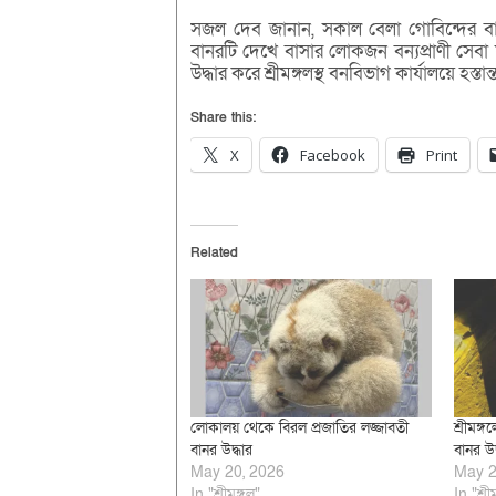
সজল দেব জানান, সকাল বেলা গোবিন্দের বাড়
বানরটি দেখে বাসার লোকজন বন্যপ্রাণী সেবা
উদ্ধার করে শ্রীমঙ্গলস্থ বনবিভাগ কার্যালয়ে হস্তা
Share this:
X
Facebook
Print
Related
লোকালয় থেকে বিরল প্রজাতির লজ্জাবতী
শ্রীমঙ
বানর উদ্ধার
বানর উদ
May 20, 2026
May 2
In "শ্রীমঙ্গল"
In "শ্রী