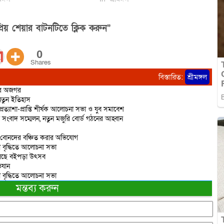
িয় শেয়ার বাটনটিতে ক্লিক করুন”
0
Shares
বিস্তারিত:
শ্রীমঙ্গল
ির অজগর
 নতুন ইতিহাস
প্রত্যাশা-প্রাপ্তি শীর্ষক আলোচনা সভা ও যুব সমাবেশ
তে সংবাদ সম্মেলন, নতুন মজুরি বোর্ড গঠনের আহ্বান
ে বোনদের বঞ্চিত করার অভিযোগ
নতা বৃদ্ধিতে আলোচনা সভা
য়ে চলছে বইপড়া উৎসব
িযান
নতা বৃদ্ধিতে আলোচনা সভা
মন্তব্য করুন