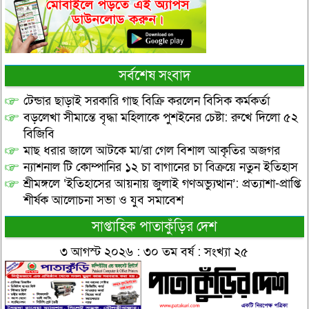
সর্বশেষ সংবাদ
টেন্ডার ছাড়াই সরকারি গাছ বিক্রি করলেন বিসিক কর্মকর্তা
বড়লেখা সীমান্তে বৃদ্ধা মহিলাকে পুশইনের চেষ্টা: রুখে দিলো ৫২
বিজিবি
মাছ ধরার জালে আটকে মা/রা গেল বিশাল আকৃতির অজগর
ন্যাশনাল টি কোম্পানির ১২ চা বাগানের চা বিক্রয়ে নতুন ইতিহাস
শ্রীমঙ্গলে ‘ইতিহাসের আয়নায় জুলাই গণঅভ্যুত্থান’: প্রত্যাশা-প্রাপ্তি
শীর্ষক আলোচনা সভা ও যুব সমাবেশ
সাপ্তাহিক পাতাকুঁড়ির দেশ
৩ আগস্ট ২০২৬ : ৩০ তম বর্ষ : সংখ্যা ২৫