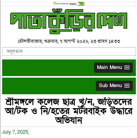
মৌলভীবাজার, শুক্রবার, ৭ আগস্ট ২০২৬, ২৩ শ্রাবণ ১৪৩৩
Main Menu
Sub Menu
শ্রীমঙ্গলে কলেজ ছাত্র খু/ন, জড়িতদের
আ/টক ও নি/হতের মটরবাইক উদ্ধারে
অভিযান
July 7, 2025,