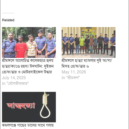
Related
শ্রীমঙ্গলে আলোচিত কলেজছাত্র হৃদয়
শ্রীমঙ্গলে হ/ত্যা মা/মলার দুই আ/সা/
হ/ত্যা/কা/ণ্ডে রহস্য উদঘাটন: দুইজন
মিসহ গ্রে/ফ/তার ৬
গ্রে/ফ/তার ও মোটরসাইকেল উদ্ধার
May 11, 2026
July 14, 2025
In "শ্রীমঙ্গল"
In "মৌলভীবাজার"
কমলগঞ্জে গাছের ডালের সাথে গলায়