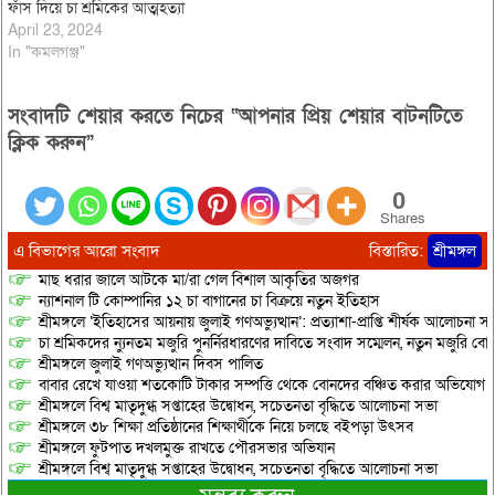
ফাঁস দিয়ে চা শ্রমিকের আত্মহত্যা
April 23, 2024
In "কমলগঞ্জ"
সংবাদটি শেয়ার করতে নিচের “আপনার প্রিয় শেয়ার বাটনটিতে
ক্লিক করুন”
0
Shares
এ বিভাগের আরো সংবাদ
বিস্তারিত:
শ্রীমঙ্গল
মাছ ধরার জালে আটকে মা/রা গেল বিশাল আকৃতির অজগর
ন্যাশনাল টি কোম্পানির ১২ চা বাগানের চা বিক্রয়ে নতুন ইতিহাস
শ্রীমঙ্গলে ‘ইতিহাসের আয়নায় জুলাই গণঅভ্যুত্থান’: প্রত্যাশা-প্রাপ্তি শীর্ষক আলোচনা
চা শ্রমিকদের ন্যুনতম মজুরি পুনর্নিরধারণের দাবিতে সংবাদ সম্মেলন, নতুন মজুরি বো
শ্রীমঙ্গলে জুলাই গণঅভ্যুত্থান দিবস পালিত
বাবার রেখে যাওয়া শতকোটি টাকার সম্পত্তি থেকে বোনদের বঞ্চিত করার অভিযোগ
শ্রীমঙ্গলে বিশ্ব মাতৃদুগ্ধ সপ্তাহের উদ্বোধন, সচেতনতা বৃদ্ধিতে আলোচনা সভা
শ্রীমঙ্গলে ৩৮ শিক্ষা প্রতিষ্ঠানের শিক্ষার্থীকে নিয়ে চলছে বইপড়া উৎসব
শ্রীমঙ্গলে ফুটপাত দখলমুক্ত রাখতে পৌরসভার অভিযান
শ্রীমঙ্গলে বিশ্ব মাতৃদুগ্ধ সপ্তাহের উদ্বোধন, সচেতনতা বৃদ্ধিতে আলোচনা সভা