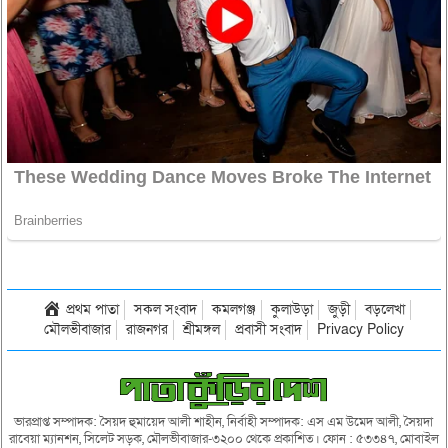
প্রথম পাতা
সকল সংবাদ
কমলগঞ্জ
কুলাউড়া
জুড়ী
বড়লেখা
মৌলভীবাজার
রাজনগর
শ্রীমঙ্গল
প্রবাসী সংবাদ
Privacy Policy
ভারপ্রাপ্ত সম্পাদক: সৈয়দ হুমায়েদ আলী শাহীন, নির্বাহী সম্পাদক: এস এম উমেদ আলী, সৈয়দা
রাবেয়া ম্যানশন, সিলেট সড়ক, মৌলভীবাজার-৩২০০ থেকে প্রকাশিত। ফোন : ৫৩৩৪৭, মোবাইল