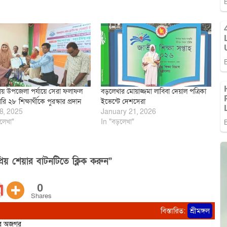
য় উপজেলা পর্যায়ে সেরা ফলাফল
বড়লেখার মোয়াজ্জমা লাবিবা দেয়াল পত্রিকা
রি ২৮ শিক্ষার্থীকে পুরস্কার প্রদান
ইভেন্টে দেশসেরা
8, 2025
January 21, 2026
লেখা"
In "বড়লেখা"
িয় শেয়ার বাটনটিতে ক্লিক করুন”
0
Shares
বিস্তারিত:
শ্রীমঙ্গল
ির অজগর