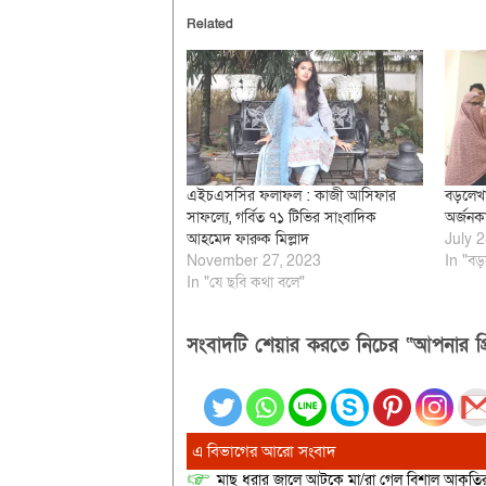
Related
এইচএসসির ফলাফল : কাজী আসিফার
বড়লেখা
সাফল্যে, গর্বিত ৭১ টিভির সাংবাদিক
অর্জনকা
আহমেদ ফারুক মিল্লাদ
July 2
November 27, 2023
In "বড়
In "যে ছবি কথা বলে"
সংবাদটি শেয়ার করতে নিচের “আপনার প্র
এ বিভাগের আরো সংবাদ
মাছ ধরার জালে আটকে মা/রা গেল বিশাল আকৃত