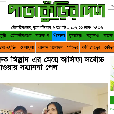
মৌলভীবাজার, বৃহস্পতিবার, ৬ আগস্ট ২০২৬, ২২ শ্রাবণ ১৪৩৩
জুড়ী
মৌলভীবাজার
কমলগঞ্জ
শ্রীমঙ্গল
কুলাউড়া
বড়লেখা
রাজন
থ্য-প্রযুক্তি
খেলাধুলা
আনন্দ-বিনোদন
সাহিত্য
কবিতা-ছড়া
কৌতু
 মিল্লাদ এর মেয়ে আসিফা সর্বোচ্চ
পাওয়ায় সম্মাননা পেল