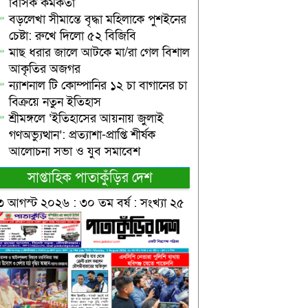
বিসিক কর্মকর্তা
বড়লেখা সীমান্তে বৃদ্ধা মহিলাকে পুশইনের
চেষ্টা: রুখে দিলো ৫২ বিজিবি
মাছ ধরার জালে আটকে মা/রা গেল বিশাল
আকৃতির অজগর
ন্যাশনাল টি কোম্পানির ১২ চা বাগানের চা
বিক্রয়ে নতুন ইতিহাস
শ্রীমঙ্গলে ‘ইতিহাসের আয়নায় জুলাই
গণঅভ্যুত্থান’: প্রত্যাশা-প্রাপ্তি শীর্ষক
আলোচনা সভা ও যুব সমাবেশ
সাপ্তাহিক পাতাকুঁড়ির দেশ
৩ আগস্ট ২০২৬ : ৩০ তম বর্ষ : সংখ্যা ২৫