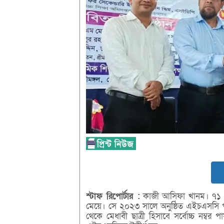
স্টাফ
রিপোর্টার :
কাজী আসিফা খানম। ৭১ ট
মেয়ে। সে ২০২৩ সালে অনুষ্ঠিত এইচএসসি পরী
থেকে মেধাবী ছাত্রী হিসাবে সর্বোচ্চ ন