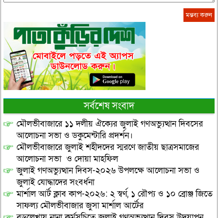
সর্বশেষ সংবাদ
মৌলভীবাজারে ১১ দলীয় ঐক্যের জুলাই গণঅভ্যুত্থান দিবসের
আলোচনা সভা ও ডকুমেন্টারি প্রদর্শন।
মৌলভীবাজারে জুলাই শহীদদের স্মরণে জাতীয় ছাত্রসমাজের
আলোচনা সভা ও দোয়া মাহফিল
জুলাই গণঅভ্যুত্থান দিবস-২০২৬ উপলক্ষে আলোচনা সভা ও
জুলাই যোদ্ধাদের সংবর্ধনা
মার্শাল আর্ট ক্লাব কাপ-২০২৬: ২ স্বর্ণ, ১ রৌপ্য ও ১০ ব্রোঞ্জ জিতে
সাফল্য মৌলভীবাজার জুসা মার্শাল আর্টের
বড়লেখায় নানা কর্মসূচিতে জুলাই গণঅভ্যুত্থান দিবস উদযাপন