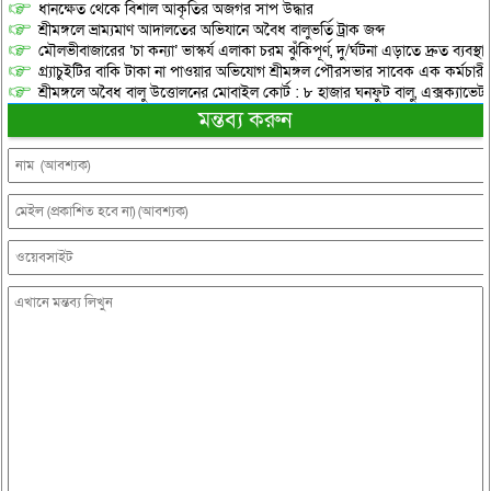
ধানক্ষেত থেকে বিশাল আকৃতির অজগর সাপ উদ্ধার
শ্রীমঙ্গলে ভ্রাম্যমাণ আদালতের অভিযানে অবৈধ বালুভর্তি ট্রাক জব্দ
মৌলভীবাজারের ‘চা কন্যা’ ভাস্কর্য এলাকা চরম ঝুঁকিপূর্ণ, দু/র্ঘটনা এড়াতে দ্রুত ব্যবস্থা
গ্র্যাচুইটির বাকি টাকা না পাওয়ার অভিযোগ শ্রীমঙ্গল পৌরসভার সাবেক এক কর্মচারী
শ্রীমঙ্গলে অবৈধ বালু উত্তোলনের মোবাইল কোর্ট : ৮ হাজার ঘনফুট বালু, এক্সক্যাভেট
মন্তব্য করুন