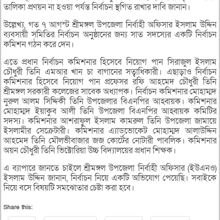
তালিকা প্রণয়ন না হওয়া পর্যন্ত নির্বাচন স্থগিত রাখার দাবি জানান।
উল্লেখ্য, গত ৭ আগস্ট শ্রীমঙ্গল উপজেলা নির্বাহী অফিসার ইসলাম উদ্দিন
ব্যবসায়ী সমিতির নির্বাচন অনুষ্ঠানের জন্য সাত সদস্যের একটি নির্বাচন
কমিশন গঠন করে দেন।
এতে প্রধান নির্বাচন কমিশনার হিসেবে নিয়োগ পান সিরাজুল ইসলাম
চৌধুরী তিনি এমআর খান চা বাগানের সত্বাধিকারী। এছাড়াও নির্বাচন
কমিশনার হিসেবে নিয়োগ পান প্রফেসর রফি আহমেদ চৌধুরী তিনি
শ্রীমঙ্গল সরকারী কলেজের সাবেক অধ্যাপক। নির্বাচন কমিশনার মোহাম্মদ
নুরুল আলম সিদ্দিকী তিনি উপজেলার বিএনপির আহ্বায়ক। কমিশনার
মোহাম্মদ ইয়াকুব আলী তিনি উপজেলা বিএনপির আহ্বায়ক কমিটির
সদস্য। কমিশনার আশরাফুল ইসলাম কামরুল তিনি উপজেলা জামায়ে
ইসলামীর সেক্রেটারী। কমিশনার এ্যাডভোকেট মোহাম্মদ আলাউদ্দিন
আহমেদ তিনি মৌলভীবাজার জজ কোর্টের নোটারী পাবলিক। কমিশনার
অয়ন চৌধুরী তিনি ভিক্টোরিয়া উচ্চ বিদ্যালয়ের প্রধান শিক্ষক।
এ ব্যাপারে জানতে চাইলে শ্রীমঙ্গল উপজেলা নির্বাহী অফিসার (ইউএনও)
ইসলাম উদ্দিন জানান, নির্বাচন নিয়ে একটি অভিযোগ পেয়েছি। সবাইকে
নিয়ে বসে বিষয়টি সমঝোতার চেষ্টা করা হবে।
Share this: