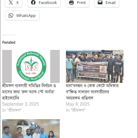
X
Facebook
Print
Email
WhatsApp
Related
শ্রীমঙ্গল ব্যবসায়ী সমিতির নির্বাচন ৩
মান*ববন্ধন ও কেক কেটে অধিকার
মাসের জন্য ‘রুল অ্যান্ড স্টে অর্ডার’
ব*ঞ্চিত সাধারণ ব্যবসায়ীদের
হাইকোর্টের
অন্যরকম প্রতিবাদ
September 3, 2025
May 8, 2025
In "শ্রীমঙ্গল"
In "শ্রীমঙ্গল"