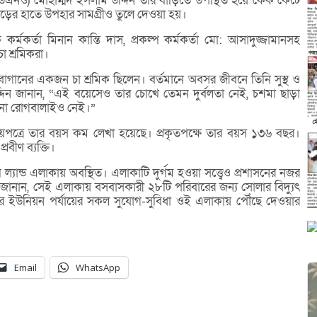
া (ইউএনও) মোহাম্মদ ইসলাম উদ্দিন তার বাড়িতে উপস্থিত হয়ে কেক কেটে
ড়ের হাতে উপহার সামগ্রীও তুলে দেওয়া হয়।
কর্মকর্তা মিনান কান্তি দাস, প্রকল্প কর্মকর্তা মো: আসাদুজ্জামানসহ
চা শ্রমিকরা।
গানের একজন চা শ্রমিক ছিলেন। বর্তমানে অবসর জীবনে তিনি সুস্থ ও
ন জানান, “এই বয়েসেও তার চোখে তেমন দুর্বলতা নেই, চশমা ছাড়া
নো রোগবালাইও নেই।”
য়পত্রে তার বয়স কম লেখা হয়েছে। প্রকৃতপক্ষে তার বয়স ১৩৬ বছর।
বীণ ব্যক্তি।
স ল্যান্ড এলাকায় অবস্থিত। এলাকাটি দুর্গম হওয়া সত্ত্বেও প্রশাসনের নজর
ানান, সেই এলাকায় বসবাসকারী ২৮টি পরিবারের জন্য সোলার বিদ্যুৎ
ার ইউনিয়ন পর্যায়ের সকল সুযোগ-সুবিধা ওই এলাকায় পৌঁছে দেওয়ার
Email
WhatsApp