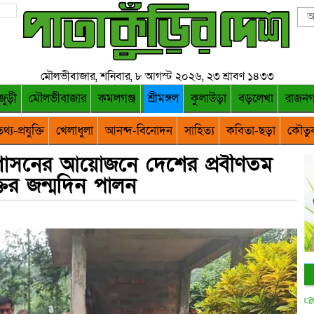
মৌলভীবাজার, শনিবার, ৮ আগস্ট ২০২৬, ২৩ শ্রাবণ ১৪৩৩
জুড়ী
মৌলভীবাজার
কমলগঞ্জ
শ্রীমঙ্গল
কুলাউড়া
বড়লেখা
রাজন
থ্য-প্রযুক্তি
খেলাধুলা
আনন্দ-বিনোদন
সাহিত্য
কবিতা-ছড়া
কৌতু
প্রশাসনের আয়োজনে দেশের প্রবীণতম
্তির জন্মদিন পালন