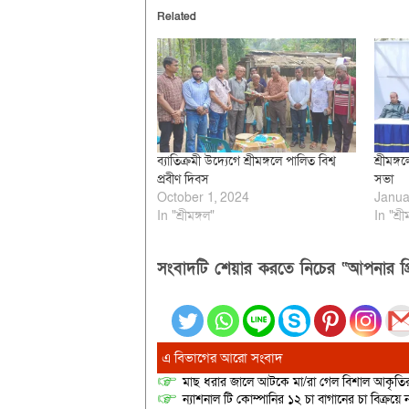
Related
ব্যাতিক্রমী উদ্যেগে শ্রীমঙ্গলে পালিত বিশ্ব
শ্রীমঙ্
প্রবীণ দিবস
সভা
October 1, 2024
Janua
In "শ্রীমঙ্গল"
In "শ্রী
সংবাদটি শেয়ার করতে নিচের “আপনার প্র
এ বিভাগের আরো সংবাদ
মাছ ধরার জালে আটকে মা/রা গেল বিশাল আকৃত
ন্যাশনাল টি কোম্পানির ১২ চা বাগানের চা বিক্রয়ে