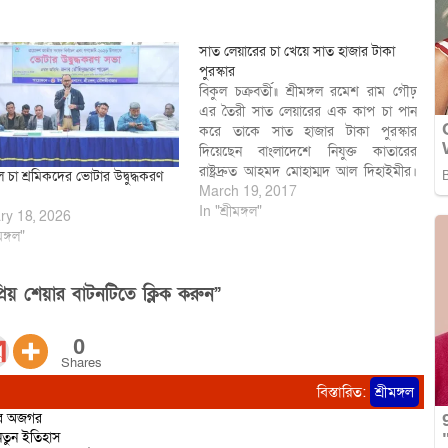
সাত লেয়ারের চা খেয়ে সাত হাজার টাকা
পুরস্কার
বিকুল চক্রবর্তী॥ শ্রীমঙ্গল রমেশ রাম গৌঢ়
এর তৈরী সাত লেয়ারের এক কাপ চা পান
করে তাকে সাত হাজার টাকা পুরস্কার
দিয়েছেন বাংলাদেশে নিযুক্ত কাতারের
রাষ্ট্রদ্রুত আহমদ মোহাম্মদ আল দিহাইমীর।
গলে চা শ্রমিকদের ভোটার উদ্বুদ্ধকরণ
১৮ মার্চ শনিবার বিকেলে ব্যাক্তিগত সফরে
March 19, 2017
শ্রীমঙ্গলে বেড়াতে আসলে সন্ধায় তিনি
In "শ্রীমঙ্গল"
ry 18, 2026
শ্রীমঙ্গল নীল কন্ঠ চা কেবিনে রমেশ রাম
মঙ্গল"
গৌঢ় এর আবিস্কৃত…
িয় শেয়ার বাটনটিতে ক্লিক করুন”
0
Shares
বিস্তারিত:
শ্রীমঙ্গল
ির অজগর
 নতুন ইতিহাস