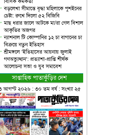
বিসিক কর্মকর্তা
বড়লেখা সীমান্তে বৃদ্ধা মহিলাকে পুশইনের
চেষ্টা: রুখে দিলো ৫২ বিজিবি
মাছ ধরার জালে আটকে মা/রা গেল বিশাল
আকৃতির অজগর
ন্যাশনাল টি কোম্পানির ১২ চা বাগানের চা
বিক্রয়ে নতুন ইতিহাস
শ্রীমঙ্গলে ‘ইতিহাসের আয়নায় জুলাই
গণঅভ্যুত্থান’: প্রত্যাশা-প্রাপ্তি শীর্ষক
আলোচনা সভা ও যুব সমাবেশ
সাপ্তাহিক পাতাকুঁড়ির দেশ
৩ আগস্ট ২০২৬ : ৩০ তম বর্ষ : সংখ্যা ২৫