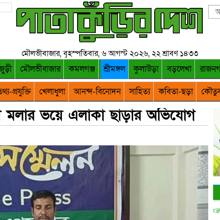
মৌলভীবাজার, বৃহস্পতিবার, ৬ আগস্ট ২০২৬, ২২ শ্রাবণ ১৪৩৩
জুড়ী
মৌলভীবাজার
কমলগঞ্জ
শ্রীমঙ্গল
কুলাউড়া
বড়লেখা
রাজন
থ্য-প্রযুক্তি
খেলাধুলা
আনন্দ-বিনোদন
সাহিত্য
কবিতা-ছড়া
কৌতু
ের হা মলার ভয়ে এলাকা ছাড়ার অভিযোগ