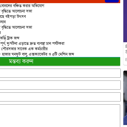
ে বোনদের বঞ্চিত করার অভিযোগ
নতা বৃদ্ধিতে আলোচনা সভা
য়ে চলছে বইপড়া উৎসব
িযান
নতা বৃদ্ধিতে আলোচনা সভা
র
্তি ট্রাক জব্দ
্ণ, দু/র্ঘটনা এড়াতে দ্রুত ব্যবস্থা চান পর্যটকরা
ঙ্গল পৌরসভার সাবেক এক কর্মচারীর
৮ হাজার ঘনফুট বালু, এক্সক্যাভেটর ও ৫টি মেশিন জব্দ
মন্তব্য করুন