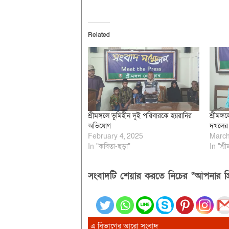
Related
শ্রীমঙ্গলে ভূমিহীন দুই পরিবারকে হয়রানির
শ্রীমঙ্গ
অভিযোগ
দখলের 
February 4, 2025
March
In "কবিতা-ছড়া"
In "শ্রী
সংবাদটি শেয়ার করতে নিচের “আপনার প্র
এ বিভাগের আরো সংবাদ