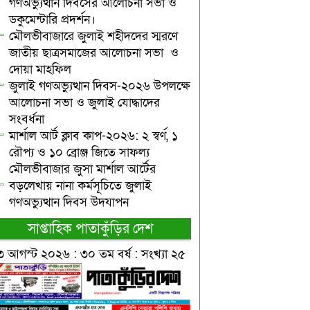
গণঅভ্যুত্থান দিবসের আলোচনা সভা ও
ডকুমেন্টারি প্রদর্শন।
মৌলভীবাজারে জুলাই শহীদদের স্মরণে
জাতীয় ছাত্রসমাজের আলোচনা সভা ও
দোয়া মাহফিল
জুলাই গণঅভ্যুত্থান দিবস-২০২৬ উপলক্ষে
আলোচনা সভা ও জুলাই যোদ্ধাদের
সংবর্ধনা
মার্শাল আর্ট ক্লাব কাপ-২০২৬: ২ স্বর্ণ, ১
রৌপ্য ও ১০ ব্রোঞ্জ জিতে সাফল্য
মৌলভীবাজার জুসা মার্শাল আর্টের
বড়লেখায় নানা কর্মসূচিতে জুলাই
গণঅভ্যুত্থান দিবস উদযাপন
সাপ্তাহিক পাতাকুঁড়ির দেশ
৩ আগস্ট ২০২৬ : ৩০ তম বর্ষ : সংখ্যা ২৫