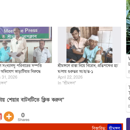
লে সংখ্যালঘু পরিবারের সম্পত্তি
শ্রীমঙ্গলে রাস্তা নিয়ে বিরোধ, প্রতিপক্ষের হা/
অভিযোগ ভাড়াটিয়ার বিরুদ্ধে
ম/লায় গুরুতর আ/হ/ত-১
 31, 2026
April 22, 2026
মঙ্গল"
In "শ্রীমঙ্গল"
িয় শেয়ার বাটনটিতে ক্লিক করুন”
0
Shares
বিস্তারিত:
শ্রীমঙ্গল