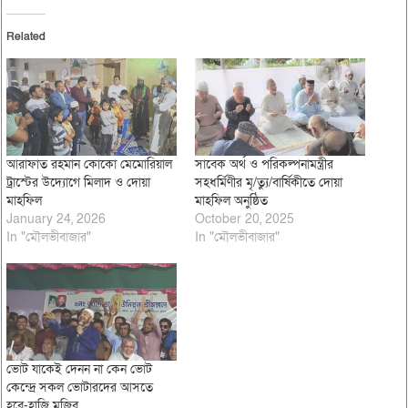
Related
আরাফাত রহমান কোকো মেমোরিয়াল
সাবেক অর্থ ও পরিকল্পনামন্ত্রীর
ট্রাস্টের উদ্যোগে মিলাদ ও দোয়া
সহধর্মিণীর মৃ/ত্যু/বার্ষিকীতে দোয়া
মাহফিল
মাহফিল অনুষ্ঠিত
January 24, 2026
October 20, 2025
In "মৌলভীবাজার"
In "মৌলভীবাজার"
ভোট যাকেই দেনন না কেন ভোট
কেন্দ্রে সকল ভোটারদের আসতে
হবে-হাজি মুজিব