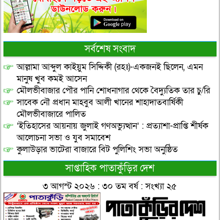
সর্বশেষ সংবাদ
আল্লামা আব্দুল কাইয়ুম সিদ্দিকী (রহঃ)-একজনই ছিলেন, এমন
মানুষ খুব কমই আসেন
মৌলভীবাজার পৌর পানি শোধনাগার থেকে বৈদ্যুতিক তার চু/রি
সাবেক নৌ প্রধান মাহবুব আলী খানের শাহাদাতবার্ষিকী
মৌলভীবাজারে পালিত
‘ইতিহাসের আয়নায় জুলাই গণঅভ্যুত্থান’ : প্রত্যাশা-প্রাপ্তি শীর্ষক
আলোচনা সভা ও যুব সমাবেশ
কুলাউড়ার ভাটেরা বাজারে বিট পুলিশিং সভা অনুষ্ঠিত
সাপ্তাহিক পাতাকুঁড়ির দেশ
৩ আগস্ট ২০২৬ : ৩০ তম বর্ষ : সংখ্যা ২৫