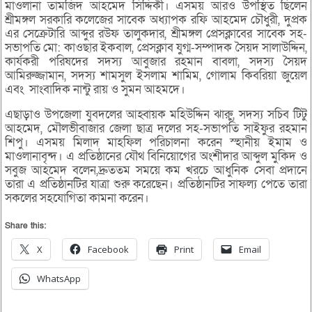
মাওলানা তামজিদ আহমেদ সিদ্দিকী। এসময় আরও উপস্থিত ছিলেন
শ্রীমঙ্গল সরকারি কলেজের সাবেক অধ্যাপক রফি আহমেদ চৌধুরী, দুপ্রক
এর সেক্রেটারি আব্দুর রউফ তালুকদার, শ্রীমঙ্গল প্রেসক্লাবের সাবেক সহ-
সভাপতি মো: কাওছার ইকবাল, প্রেসক্লাব যুগ্ম-সম্পাদক সৈয়দ সালাউদ্দিন,
কার্যকরী পরিষদের সদস্য আবুজার রহমান বাবলা, সদস্য সৈয়দ
আমিরুজ্জামান, সদস্য শামসুল ইসলাম শামিম, গোলাম কিবরিয়া জুয়েল
এবং সাংবাদিক নান্টু রায় ও সুমন আহমদে।
এছাড়াও উপজেলা যুবদলের আহ্বায়ক মহিউদ্দিন ঝারুু, সদস্য সচিব টিটু
আহমেদ, মৌলভীবাজার জেলা ছাত্র দলের সহ-সভাপতি সাইফুর রহমান
শিপু। এসময় মিলাদ মাহফিল পরিচালনা করেন স্হানীয় ইমাম ও
মাওলানাবৃন্দ। এ প্রতিষ্ঠানের যৌথ বিনিয়োগের অংশীদার আব্দুল মুকিদ ও
সবুজ আহমেদ বলেন,দ্রুততম সময়ে কম খরচে আধুনিক সেবা প্রদানে
তারা এ প্রতিষ্ঠানটির যাত্রা শুরু করেছেন। প্রতিষ্ঠানটির সাফল্য পেতে তারা
সকলের সহযোগিতা কামনা করেন।
Share this:
X
Facebook
Print
Email
WhatsApp