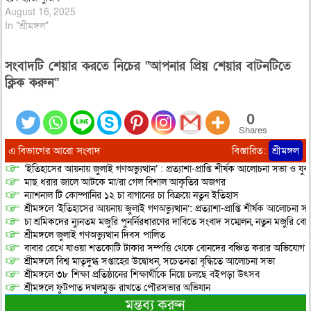
August 16, 2025
In "শ্রীমঙ্গল"
সংবাদটি শেয়ার করতে নিচের “আপনার প্রিয় শেয়ার বাটনটিতে
ক্লিক করুন”
0
Shares
এ বিভাগের আরো সংবাদ
বিস্তারিত:
শ্রীমঙ্গল
‘ইতিহাসের আয়নায় জুলাই গণঅভ্যুত্থান’ : প্রত্যাশা-প্রাপ্তি শীর্ষক আলোচনা সভা ও যু
মাছ ধরার জালে আটকে মা/রা গেল বিশাল আকৃতির অজগর
ন্যাশনাল টি কোম্পানির ১২ চা বাগানের চা বিক্রয়ে নতুন ইতিহাস
শ্রীমঙ্গলে ‘ইতিহাসের আয়নায় জুলাই গণঅভ্যুত্থান’: প্রত্যাশা-প্রাপ্তি শীর্ষক আলোচনা
চা শ্রমিকদের ন্যুনতম মজুরি পুনর্নিরধারণের দাবিতে সংবাদ সম্মেলন, নতুন মজুরি বো
শ্রীমঙ্গলে জুলাই গণঅভ্যুত্থান দিবস পালিত
বাবার রেখে যাওয়া শতকোটি টাকার সম্পত্তি থেকে বোনদের বঞ্চিত করার অভিযোগ
শ্রীমঙ্গলে বিশ্ব মাতৃদুগ্ধ সপ্তাহের উদ্বোধন, সচেতনতা বৃদ্ধিতে আলোচনা সভা
শ্রীমঙ্গলে ৩৮ শিক্ষা প্রতিষ্ঠানের শিক্ষার্থীকে নিয়ে চলছে বইপড়া উৎসব
শ্রীমঙ্গলে ফুটপাত দখলমুক্ত রাখতে পৌরসভার অভিযান
মন্তব্য করুন