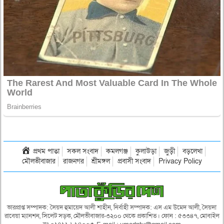
প্রথম পাতা
সকল সংবাদ
কমলগঞ্জ
কুলাউড়া
জুড়ী
বড়লেখা
মৌলভীবাজার
রাজনগর
শ্রীমঙ্গল
প্রবাসী সংবাদ
Privacy Policy
ভারপ্রাপ্ত সম্পাদক: সৈয়দ হুমায়েদ আলী শাহীন, নির্বাহী সম্পাদক: এস এম উমেদ আলী, সৈয়দা
রাবেয়া ম্যানশন, সিলেট সড়ক, মৌলভীবাজার-৩২০০ থেকে প্রকাশিত। ফোন : ৫৩৩৪৭, মোবাইল