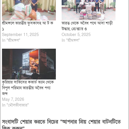
শ্রীমঙ্গলে ভারতীয় ফুসকাসহ আ ট ক
ভারত থেকে অবৈধ পথে আসা শাড়ী
১
উদ্ধার, গ্রে/প্তা/র ৩
September 11, 2025
October 5, 2025
In "শ্রীমঙ্গল"
In "শ্রীমঙ্গল"
কুরিয়ার সার্ভিসের কভার্ড ভ্যান থেকে
বিপুল পরিমান ভারতীয় অবৈধ পণ্য
জব্দ
May 7, 2026
In "মৌলভীবাজার"
সংবাদটি শেয়ার করতে নিচের “আপনার প্রিয় শেয়ার বাটনটিতে
ক্লিক করুন”