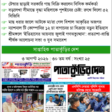
টেন্ডার ছাড়াই সরকারি গাছ বিক্রি করলেন বিসিক কর্মকর্তা
বড়লেখা সীমান্তে বৃদ্ধা মহিলাকে পুশইনের চেষ্টা: রুখে দিলো ৫২
বিজিবি
মাছ ধরার জালে আটকে মা/রা গেল বিশাল আকৃতির অজগর
ন্যাশনাল টি কোম্পানির ১২ চা বাগানের চা বিক্রয়ে নতুন ইতিহাস
শ্রীমঙ্গলে ‘ইতিহাসের আয়নায় জুলাই গণঅভ্যুত্থান’: প্রত্যাশা-প্রাপ্তি
শীর্ষক আলোচনা সভা ও যুব সমাবেশ
সাপ্তাহিক পাতাকুঁড়ির দেশ
৩ আগস্ট ২০২৬ : ৩০ তম বর্ষ : সংখ্যা ২৫