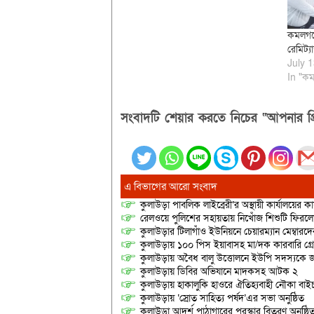
কমলগঞ্
রেমিট্য
July 1
In "কম
সংবাদটি শেয়ার করতে নিচের “আপনার প্র
এ বিভাগের আরো সংবাদ
কুলাউড়া পাবলিক লাইব্রেরী’র অস্থায়ী কার্যালয়ের কার
রেলওয়ে পুলিশের সহায়তায় নিখোঁজ শিশুটি ফিরল
কুলাউড়ার টিলাগাঁও ইউনিয়নে চেয়ারম্যান মেম্বারদের দ্
কুলাউড়ায় ১০০ পিস ইয়াবাসহ মা/দক কারবারি গ্র
কুলাউড়ায় অবৈধ বালু উত্তোলনে ইউপি সদস্যকে জ
কুলাউড়ায় ডিবির অভিযানে মাদকসহ আটক ২
কুলাউড়ায় হাকালুকি হাওরে ঐতিহ্যবাহী নৌকা বাইচ
কুলাউড়ায় ‘স্রোত সাহিত্য পর্ষদ’এর সভা অনুষ্ঠিত
কুলাউড়া আদর্শ পাঠাগারের পুরস্কার বিতরণ অনুষ্ঠি