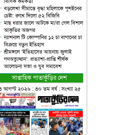
বিসিক কর্মকর্তা
বড়লেখা সীমান্তে বৃদ্ধা মহিলাকে পুশইনের
চেষ্টা: রুখে দিলো ৫২ বিজিবি
মাছ ধরার জালে আটকে মা/রা গেল বিশাল
আকৃতির অজগর
ন্যাশনাল টি কোম্পানির ১২ চা বাগানের চা
বিক্রয়ে নতুন ইতিহাস
শ্রীমঙ্গলে ‘ইতিহাসের আয়নায় জুলাই
গণঅভ্যুত্থান’: প্রত্যাশা-প্রাপ্তি শীর্ষক
আলোচনা সভা ও যুব সমাবেশ
সাপ্তাহিক পাতাকুঁড়ির দেশ
৩ আগস্ট ২০২৬ : ৩০ তম বর্ষ : সংখ্যা ২৫