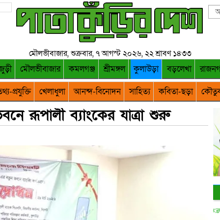
মৌলভীবাজার, শুক্রবার, ৭ আগস্ট ২০২৬, ২২ শ্রাবণ ১৪৩৩
জুড়ী
মৌলভীবাজার
কমলগঞ্জ
শ্রীমঙ্গল
কুলাউড়া
বড়লেখা
রাজন
থ্য-প্রযুক্তি
খেলাধুলা
আনন্দ-বিনোদন
সাহিত্য
কবিতা-ছড়া
কৌতু
নে রূপালী ব্যাংকের যাত্রা শুরু