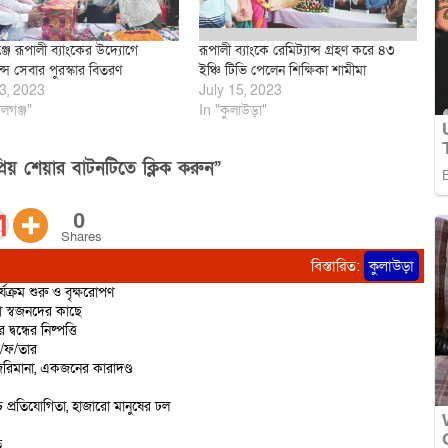
জে রূপালী ব্যাংকের উদ্যোগে
রূপালী ব্যাংকে রেমিট্যান্স গ্রহণ করে ৪৩
ান্স সেবার পুরস্কার বিতরণ
ইঞ্চি টিভি পেলেন শিক্ষিকা শামীমা
3, 2023
July 15, 2023
লগঞ্জ"
In "কুলাউড়া"
িয় শেয়ার বাটনটিতে ক্লিক করুন”
0
Shares
বিস্তারিত:
কুলাউড়া
্যক্রম শুরু ও বৃক্ষরোপণ
ো স্বজনদের কাছে
বন্ধের নিষ্পত্তি
ে/ফ/তার
রিমানা, একজনের কারাদণ্ড
 প্রতিযোগিতা, হাজারো মানুষের ঢল
ত