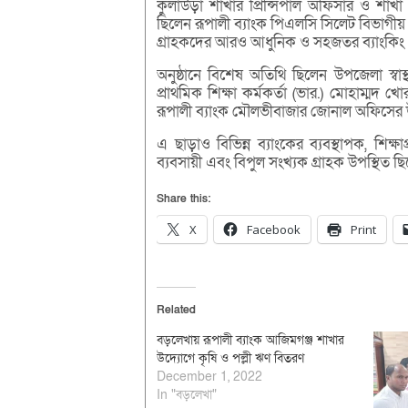
কুলাউড়া শাখার প্রিন্সিপাল অফিসার ও শাখা 
ছিলেন রূপালী ব্যাংক পিএলসি সিলেট বিভাগীয় ক
গ্রাহকদের আরও আধুনিক ও সহজতর ব্যাংকিং সেবা
অনুষ্ঠানে বিশেষ অতিথি ছিলেন উপজেলা স্বা
প্রাথমিক শিক্ষা কর্মকর্তা (ভার.) মোহাম্ম
রূপালী ব্যাংক মৌলভীবাজার জোনাল অফিসের উপ
এ ছাড়াও বিভিন্ন ব্যাংকের ব্যবস্থাপক, শিক্ষাপ্
ব্যবসায়ী এবং বিপুল সংখ্যক গ্রাহক উপস্থিত ছ
Share this:
X
Facebook
Print
Related
বড়লেখায় রূপালী ব্যাংক আজিমগঞ্জ শাখার
উদ্যোগে কৃষি ও পল্লী ঋণ বিতরণ
December 1, 2022
In "বড়লেখা"