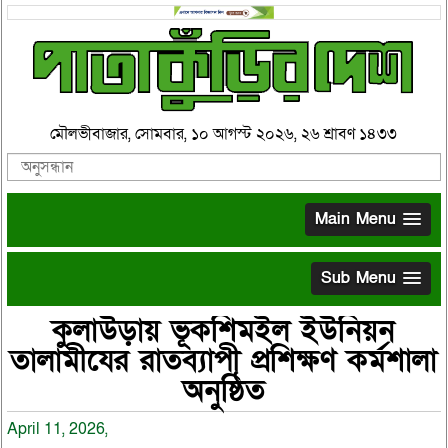
মৌলভীবাজার, সোমবার, ১০ আগস্ট ২০২৬, ২৬ শ্রাবণ ১৪৩৩
Main Menu
Sub Menu
কুলাউড়ায় ভূকশিমইল ইউনিয়ন
তালামীযের রাতব্যাপী প্রশিক্ষণ কর্মশালা
অনুষ্ঠিত
April 11, 2026,