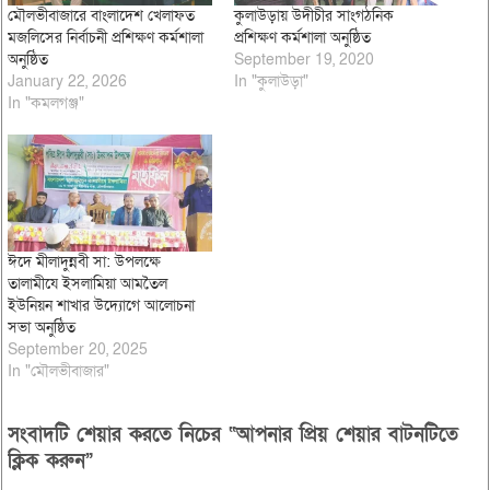
মৌলভীবাজারে বাংলাদেশ খেলাফত
কুলাউড়ায় উদীচীর সাংগঠনিক
মজলিসের নির্বাচনী প্রশিক্ষণ কর্মশালা
প্রশিক্ষণ কর্মশালা অনুষ্ঠিত
অনুষ্ঠিত
September 19, 2020
January 22, 2026
In "কুলাউড়া"
In "কমলগঞ্জ"
ঈদে মীলাদুন্নবী সা: উপলক্ষে
তালামীযে ইসলামিয়া আমতৈল
ইউনিয়ন শাখার উদ্যোগে আলোচনা
সভা অনুষ্ঠিত
September 20, 2025
In "মৌলভীবাজার"
সংবাদটি শেয়ার করতে নিচের “আপনার প্রিয় শেয়ার বাটনটিতে
ক্লিক করুন”