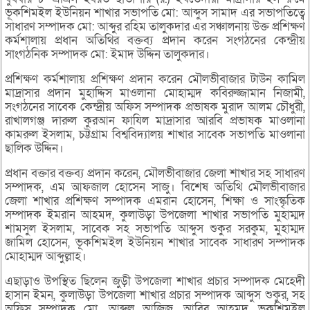
ভূকশিমইল ইউনিয়ন শাখার সভাপতি মো: আব্দুস সামাদ এর সভাপতিত্বে
সাধারণ সম্পাদক মো: আব্দুর রহিম তালুকদার এর সঞ্চালনায় উক্ত প্রশিক্ষণ
কর্মশালায় প্রধান অতিথির বক্তব্য প্রদান করেন সংগঠনের কেন্দ্রীয়
সাংগঠনিক সম্পাদক মো: ইমাদ উদ্দিন তালুকদার।
প্রশিক্ষণ কর্মশালায় প্রশিক্ষণ প্রদান করেন মৌলভীবাজার টাউন কামিল
মাদ্রাসার প্রদান মুহাদ্দিস মাওলানা মোহাম্মদ কবিরুজ্জামান নিজামী,
সংগঠনের সাবেক কেন্দ্রীয় অফিস সম্পাদক প্রভাষক মুরাদ আলম চৌধুরী,
রাখালগঞ্জ দারুল কুরআন ফাযিল মাদ্রাসার আরবি প্রভাষক মাওলানা
কামরুল ইসলাম, চট্টগ্রাম বিশ্ববিদ্যালয় শাখার সাবেক সভাপতি মাওলানা
ছালিক উদ্দিন।
প্রধান বক্তার বক্তব্য প্রদান করেন, মৌলভীবাজার জেলা শাখার সহ সাধারণ
সম্পাদক, এম আফজাল হোসেন সাজু। বিশেষ অতিথি মৌলভীবাজার
জেলা শাখার প্রশিক্ষণ সম্পাদক এমরান হোসেন, শিক্ষা ও সাংস্কৃতিক
সম্পাদক ইমরান আহমদ, কুলাউড়া উপজেলা শাখার সভাপতি মুহাম্মদ
শামসুল ইসলাম, সাবেক সহ সভাপতি আব্দুস শুকুর সরকুম, মুহাম্মদ
জামিল হোসেন, ভূকশিমইল ইউনিয়ন শাখার সাবেক সাধারণ সম্পাদক
মোহাম্মদ আব্দুল্লাহ।
এছাড়াও উপস্থিত ছিলেন জুড়ী উপজেলা শাখার প্রচার সম্পাদক মেহেদী
হাসান ইমন, কুলাউড়া উপজেলা শাখার প্রচার সম্পাদক আব্দুস শুকুর, সহ
অফিস সম্পাদক মো. আব্দুল আজিজ, আবির আহমদ, ভূকশিমইল