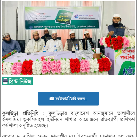
📸 ফটোকার্ড তৈরি করুন..
কুলাউড়া
প্রতিনিধি :
কুলাউড়ায় বাংলাদেশ আনজুমানে তালামীযে
ইসলামিয়া ভূকশিমইল ইউনিয়ন শাখার আয়োজনে রাতব্যাপী প্রশিক্ষণ
কর্মশালা অনুষ্ঠিত হয়েছে।
বুধবার ৮ এপ্রিল হযরত ছাতাপীর (র.) ইবতেদায়ী মাদ্রাসার হল রুমে