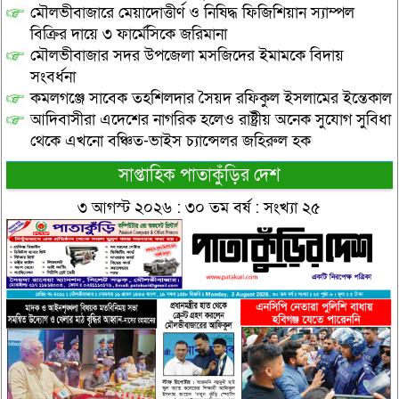
মৌলভীবাজারে মেয়াদোত্তীর্ণ ও নিষিদ্ধ ফিজিশিয়ান স্যাম্পল
বিক্রির দায়ে ৩ ফার্মেসিকে জরিমানা
মৌলভীবাজার সদর উপজেলা মসজিদের ইমামকে বিদায়
সংবর্ধনা
কমলগঞ্জে সাবেক তহশিলদার সৈয়দ রফিকুল ইসলামের ইন্তেকাল
আদিবাসীরা এদেশের নাগরিক হলেও রাষ্ট্রীয় অনেক সুযোগ সুবিধা
থেকে এখনো বঞ্চিত-ভাইস চ্যান্সেলর জহিরুল হক
সাপ্তাহিক পাতাকুঁড়ির দেশ
৩ আগস্ট ২০২৬ : ৩০ তম বর্ষ : সংখ্যা ২৫