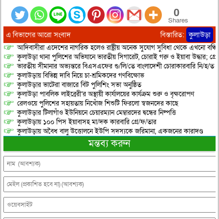
0
Shares
এ বিভাগের আরো সংবাদ
বিস্তারিত:
কুলাউড়া
আদিবাসীরা এদেশের নাগরিক হলেও রাষ্ট্রীয় অনেক সুযোগ সুবিধা থেকে এখনো বঞ্চি
কুলাউড়া থানা পুলিশের অভিযানে ভারতীয় সিগারেট, চোরাই গরু ও ইয়াবা উদ্ধার; গ্রেপ্
ভারতীয় সীমানার অভ্যন্তরে বিএসএফের গু/লি/তে বাংলাদেশী চোরাকারবারি নি/হ/ত
কুলাউড়ায় বিভিন্ন দাবি নিয়ে চা-শ্রমিকদের গণবিক্ষোভ
কুলাউড়ার ভাটেরা বাজারে বিট পুলিশিং সভা অনুষ্ঠিত
কুলাউড়া পাবলিক লাইব্রেরী’র অস্থায়ী কার্যালয়ের কার্যক্রম শুরু ও বৃক্ষরোপণ
রেলওয়ে পুলিশের সহায়তায় নিখোঁজ শিশুটি ফিরলো স্বজনদের কাছে
কুলাউড়ার টিলাগাঁও ইউনিয়নে চেয়ারম্যান মেম্বারদের দ্বন্ধের নিষ্পত্তি
কুলাউড়ায় ১০০ পিস ইয়াবাসহ মা/দক কারবারি গ্রে/ফ/তার
কুলাউড়ায় অবৈধ বালু উত্তোলনে ইউপি সদস্যকে জরিমানা, একজনের কারাদণ্ড
মন্তব্য করুন