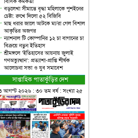
বিসিক কর্মকর্তা
বড়লেখা সীমান্তে বৃদ্ধা মহিলাকে পুশইনের
চেষ্টা: রুখে দিলো ৫২ বিজিবি
মাছ ধরার জালে আটকে মা/রা গেল বিশাল
আকৃতির অজগর
ন্যাশনাল টি কোম্পানির ১২ চা বাগানের চা
বিক্রয়ে নতুন ইতিহাস
শ্রীমঙ্গলে ‘ইতিহাসের আয়নায় জুলাই
গণঅভ্যুত্থান’: প্রত্যাশা-প্রাপ্তি শীর্ষক
আলোচনা সভা ও যুব সমাবেশ
সাপ্তাহিক পাতাকুঁড়ির দেশ
৩ আগস্ট ২০২৬ : ৩০ তম বর্ষ : সংখ্যা ২৫