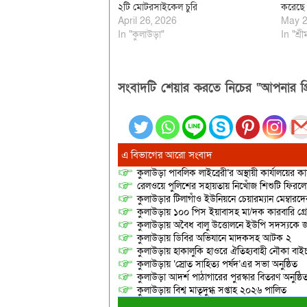
২টি মোটরসাইকেল চুরি
করেছে 
April 26, 2026
May 2
In "কুলাউড়া"
In "শ্রী
সংবাদটি শেয়ার করতে নিচের “আপনার প্র
এ বিভাগের আরো সংবাদ
কুলাউড়া পাবলিক লাইব্রেরী’র অস্থায়ী কার্যালয়ের কার
রেলওয়ে পুলিশের সহায়তায় নিখোঁজ শিশুটি ফিরল
কুলাউড়ার টিলাগাঁও ইউনিয়নে চেয়ারম্যান মেম্বারদের দ্
কুলাউড়ায় ১০০ পিস ইয়াবাসহ মা/দক কারবারি গ্র
কুলাউড়ায় অবৈধ বালু উত্তোলনে ইউপি সদস্যকে জ
কুলাউড়ায় ডিবির অভিযানে মাদকসহ আটক ২
কুলাউড়ায় হাকালুকি হাওরে ঐতিহ্যবাহী নৌকা বাইচ
কুলাউড়ায় ‘স্রোত সাহিত্য পর্ষদ’এর সভা অনুষ্ঠিত
কুলাউড়া আদর্শ পাঠাগারের পুরস্কার বিতরণ অনুষ্ঠি
কুলাউড়ায় বিশ্ব মাতৃদুগ্ধ সপ্তাহ ২০২৬ পালিত