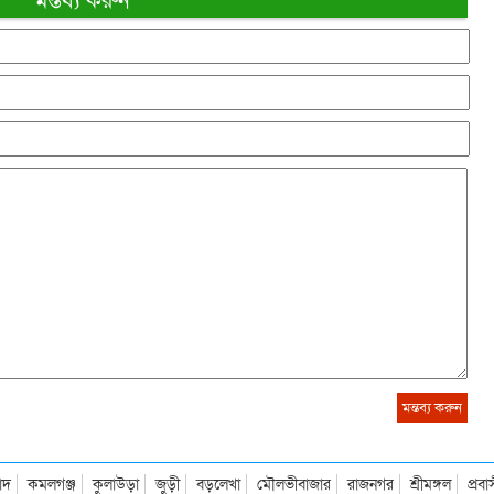
মন্তব্য করুন
াদ
কমলগঞ্জ
কুলাউড়া
জুড়ী
বড়লেখা
মৌলভীবাজার
রাজনগর
শ্রীমঙ্গল
প্রব