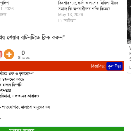
পুলিশ
কিশোর গ্যাং, ধর্ষণ ও লাশের মিছিল! নীরব
1, 2026
সমাজ কি অপরাধীদের শক্তি দিচ্ছে?
মঙ্গল"
May 13, 2026
In "সাহিত্য"
িয় শেয়ার বাটনটিতে ক্লিক করুন”
0
Shares
বিস্তারিত:
কুলাউড়া
্যক্রম শুরু ও বৃক্ষরোপণ
ো স্বজনদের কাছে
বন্ধের নিষ্পত্তি
ে/ফ/তার
রিমানা, একজনের কারাদণ্ড
 প্রতিযোগিতা, হাজারো মানুষের ঢল
ত