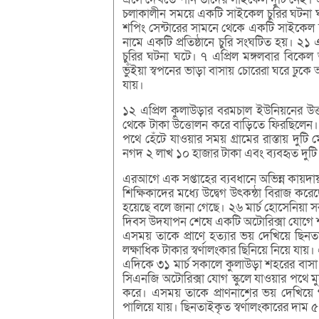
চলাকালীন সময়ে একটি সাইকেল চুরির ঘটনা ঘটে
শপিং সেন্টারের সামনে থেকে একটি সাইকেল চ
নামে একটি প্রতিষ্ঠানে চুরি সংঘটিত হয়। ২১
চুরির ঘটনা ঘটে। ৭ এপ্রিল মঙ্গলবার বিকে
ভুঁইয়া স্বপনের ভাড়া বাসায় চোরেরা ঘরে ঢুকে আল
যায়।
১২ এপ্রিল কুলাউড়ার বরমচাল ইউনিয়নের উত্তর
থেকে টাকা উত্তোলন করে বাড়িতে ফিরছিলেন।
পথে হেঁটে যাওয়ার সময় গ্রামের রাস্তায় দু
নগদ ২ লাখ ১০ হাজার টাকা এবং ব্যবহৃত দুট
এরআগে এক সপ্তাহের ব্যবধানে অভিন্ন কায়দা
শিক্ষিকাদের মধ্যে উদ্বেগ উৎকন্ঠা বিরাজ কর
হয়েছে বলে জানা গেছে। ২৬ মার্চ হোসেনিয়া সরক
দিবস উদযাপন শেষে একটি অটোরিক্সা যোগে
এসময় তাকে প্রাণে হত্যার ভয় দেখিয়ে ছিন
লক্ষাধিক টাকার স্বর্ণালংকার ছিনিয়ে নিয়ে
এদিকে ৩১ মার্চ সকালে কুলাউড়া শহরের বাসা 
সিএনজি অটোরিক্সা যোগ স্কুলে যাওয়ার পথ
করে। এসময় তাকে প্রাণনাশের ভয় দেখিয়ে
পালিয়ে যায়। ছিনতাইকৃত স্বর্ণালংকারের দাম ৫