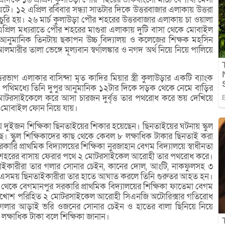
। ১২ এপ্রিল রবিবার সন্ধ্যা সাতটার দিকে উত্তরবাজার এলাকায় উত্তরা
ুরি হয়। ২৬ মার্চ কুলাউড়া পৌর শহরের উত্তরবাজার এলাকায় চা ওয়ালা
 এপ্রিল মধ্যরাতে পৌর শহরের মাগুরা এলাকায় দুটি বাসা থেকে মোবাইল
ল আনুমানিক তিনটায় ছকাপন উচ্চ বিদ্যালয় ও কলেজের শিক্ষক মহসিন
মারীর তালা ভেঙ্গে মূল্যবান স্বর্ণালঙ্কার ও নগদ অর্থ নিয়ে নিয়ে পালিয়ে
ভাগ এলাকার বাসিন্দা মৃত কাদির মিয়ার স্ত্রী কুলাউড়ার একটি ব্যাংক
 পথিমধ্যে তিনি দুপুর আনুমানিক ১২টার দিকে সড়ক থেকে নেমে বাড়ির
টি মোটরসাইকেলে করে আসা চারজন দুর্বৃত্ত তার পথরোধ করে ভয় দেখিয়ে
ি মোবাইল ফোন নিয়ে যায়।
য় দুইজন শিক্ষিকা ছিনতাইয়ের শিকার হয়েছেন। ছিনতাইয়ের ঘটনায় স্কুল
েছে। স্কুল শিক্ষিকাদের কাছ থেকে কেবল ৮ লক্ষাধিক টাকার ছিনতাই করা
ারি প্রাথমিক বিদ্যালয়ের শিক্ষিকা নুরজাহান বেগম বিদ্যালয়ে স্বাধীনতা
 শহরের বাসায় ফেরার পথে ২ মোটরসাইকেল আরোহী তার পথরোধ করে।
তাইকারীরা তার গলার সোনার চেইন, কানের দোল, আংটি, নাকফুলসহ ৩
 যায়। এসময় ছিনতাইকারীরা তার হাতে আঘাত করলে তিনি গুরুতর আহত হন।
থেকে বেগমানপুর সরকারি প্রাথমিক বিদ্যালয়ের শিক্ষিকা ফাতেমা বেগম
ে মুখোশ পরিহিত ২ মোটরসাইকেল আরোহী সিএনজি অটোরিক্সার গতিরোধ
 গলার আড়াই ভরি ওজনের সোনার চেইন ও হাতের বালা ছিনিয়ে নিয়ে
 লক্ষাধিক টাকা বলে শিক্ষিকা জানান।