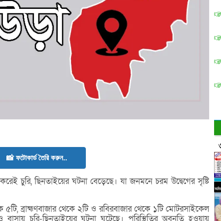
📸 ফটোকার্ড তৈরি করুন..
েই চুরি, ছিনতাইয়ের ঘটনা বেড়েছে। যা জনমনে চরম উদ্বেগের সৃষ্টি
কে ৫টি, ব্রাহ্মণবাজার থেকে ২টি ও রবিরবাজার থেকে ১টি মোটরসাইকেল
ও বাসায় চুরি-ছিনতাইয়ের ঘটনা ঘটেছে। পরিস্থিতির অবনতি হওয়ায়