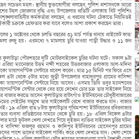
লেছেন সচেতন মহল। স্থানীয় ভুক্তভোগীরা বলছেন, পুলিশ প্রশাসনকে আরো
শের টহল জোরদার বৃদ্ধি এবং উপজেলার প্রতিটি এলাকায় বিট পুলিশিং
ৃঙ্খলাবাহিনীর কর্মকর্তারা বলছেন, এ ধরনের ঘটনা ঠেকাতে নিয়মিতই
ইকারী চক্রকে গ্রেফতার করা যাবে বলেও আশা প্রকাশ করছেন তারা।
ালের ১ অক্টোবর থেকে চলতি বছরের ৩১ মার্চ পর্যন্ত থানায় প্রাইভেট কার/
লা রুজু হয়। এরমধ্যে ৭ মামলায় চুরি যাওয়া গাড়ী উদ্ধার ও ১১ জন
রবার কুলাউড়া পৌরশহরে দুটি মোটরসাইকেল চুরির ঘটনা ঘটে। সকাল ৯টা
ের এরিয়া ম্যানেজার উত্তম নন্দী শহরের উত্তরবাজার এলাকায় আল-মদিনা
ো ডায়াগনস্টিক সেন্টারে প্রবেশ করেন। মাত্র ১৫ মিনিট পর ফিরে এসে
৪টা থেকে ৫টার মধ্যে জুড়ী উপজেলার বাহাদুরপুর গ্রামের বাসিন্দা
ো ডায়াগনেস্টিক সেন্টারে নিয়ে আসেন। এসময় তিনি তবুর ম্যানশনের
ায়াগনস্টিক সেন্টার থেকে বের হয়ে দেখেন চোর চক্র তার সাইকেল নিয়ে
 শহরে বাজার করতে আসেন কুলাউড়ার রাউৎগাঁও ইউনিয়নের চৌধুরীবাজারের
 পশ্চিমের গেইটের সম্মুখে তার সাইকেলটি রেখে বাজার করতে যান। বাজার
ই। ১৯ এপ্রিল রাত ৮টায় কুলাউড়ার পৃথিমপাশা ইউনিয়নের রবিরবাজার
র ব্যবসা প্রতিষ্ঠানের সামনে থেকে চুরি হয়। ১৮ এপ্রিল বিকেল ৪টার
খেলার মাঠে ফুটবল খেলা দেখতে গিয়ে দুইজন ব্যক্তির সাইকেল চুরির ঘটনা
ামের বাসিন্দা ফজলুর রহমান ও কাদিপুর ইউনিয়নের হোসেনপুর গ্রামের
অফিসের পাশে তাদের সাইকেল পার্কিং করে খেলা দেখতে যান। খেলা শেষে
এদিকে ১৬ এপ্রিল কুলাউড়া পৌর শহরের ডাকবাংলো মাঠে বৈশাখী মেলা