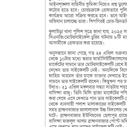
আইনশৃঙ্খলা বাহিনীর ভূমিকা নিয়েও প্রশ্ন তু
কঠোর হতে হবে। চোরচক্রকে গ্রেফতারে পুলি
কার্যক্রম আরো সক্রিয় করতে হবে। তবে আইনশ
অভিযান চালাচ্ছে তারা। শিগগিরই চোর-ছিনতা
কুলাউড়া থানা পুলিশ সূত্রে জানা যায়, ২০২৫ স
সিএনজি/মোটরসাইকেল চুরির ঘটনায় ৮টি মাম
আসামীকে গ্রেফতার করা হয়েছে।
অনুসন্ধানে জানা গেছে, গত ২৪ এপ্রিল শুক্
থেকে ১০টার মধ্যে স্কয়ার ফার্মাসিউটিক্যালস
মার্কেটের সামনে তার মোটরসাইকেলটি রেখে ইক
দেখেন তার সাইকেলটি নেই। অন্যদিকে বিকেল 
ফাহিম আহমদ তাঁর মাকে ডাক্তার দেখাতে ইক
সামনে তার সাইকেলটি রাখেন। কিছুক্ষণ পর ড
উধাও। ২১ এপ্রিল মঙ্গলবার সন্ধ্যা সাতটায়
বাসিন্দা রাজু। তিনি মিলি প্লাজা মার্কেটের
করা শেষে এসে দেখতে পান তার সাইকেলটি নে
থেকে ব্যবসায়ী পলাশ মালাকারের সাইকেলটি তা
সময় ব্রাহ্মণবাজার জালালাবাদ উচ্চ বিদ্যালয় 
ঘটে। ব্রাহ্মণবাজার ইউনিয়নের হেলাপুর গ্র
বাসিন্দা ফজলুল আলম ব্রাহ্মণবাজার পোস্ট 
এসে দেখতে পান তাদের সাইকেল দুটি নেই। 