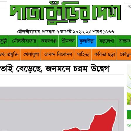
মৌলভীবাজার, শুক্রবার, ৭ আগস্ট ২০২৬, ২৩ শ্রাবণ ১৪৩৩
জুড়ী
মৌলভীবাজার
কমলগঞ্জ
শ্রীমঙ্গল
কুলাউড়া
বড়লেখা
রাজন
থ্য-প্রযুক্তি
খেলাধুলা
আনন্দ-বিনোদন
সাহিত্য
কবিতা-ছড়া
কৌতু
ন/তাই বেড়েছে, জনমনে চরম উদ্বেগ