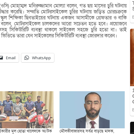
্তা (ওসি) মোহাম্মদ মনিরুজ্জামান মোল্যা বলেন, গত ছয় মাসের চুরি ঘটনায়
ধার করেছি। সম্প্রতি মোটরসাইকেল চুরির ঘটনায় জড়িত চোরচক্রকে
স্কুল শিক্ষিকা ছিনতাইয়ের ঘটনায় একজন আসামীকে গ্রেফতার ও বাকি
ো বলেন, মোটরসাইকেল চালকদের আরো সচেতন হতে হবে। প্রয়োজনে
লকসহ সিকিউরিটি ব্যবস্থা থাকলে সাইকেল সহজে চুরি হতো না। তাই
ভিত্তিতে তারা যেন সাইকেলের সিকিউরিটি ব্যবস্থা জোরদার করেন।
Email
WhatsApp
ইকারীর মূল হোতা খালেদকে আ/টক
মৌলভীবাজারসহ সর্বত্র বাড়ছে মাদক,