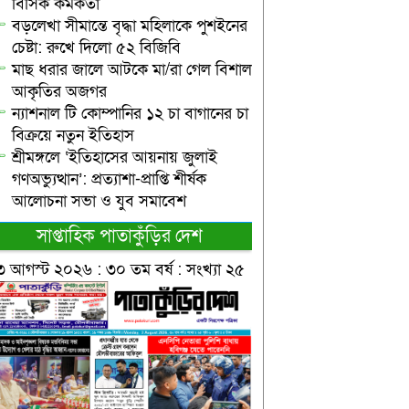
বিসিক কর্মকর্তা
বড়লেখা সীমান্তে বৃদ্ধা মহিলাকে পুশইনের
চেষ্টা: রুখে দিলো ৫২ বিজিবি
মাছ ধরার জালে আটকে মা/রা গেল বিশাল
আকৃতির অজগর
ন্যাশনাল টি কোম্পানির ১২ চা বাগানের চা
বিক্রয়ে নতুন ইতিহাস
শ্রীমঙ্গলে ‘ইতিহাসের আয়নায় জুলাই
গণঅভ্যুত্থান’: প্রত্যাশা-প্রাপ্তি শীর্ষক
আলোচনা সভা ও যুব সমাবেশ
সাপ্তাহিক পাতাকুঁড়ির দেশ
৩ আগস্ট ২০২৬ : ৩০ তম বর্ষ : সংখ্যা ২৫