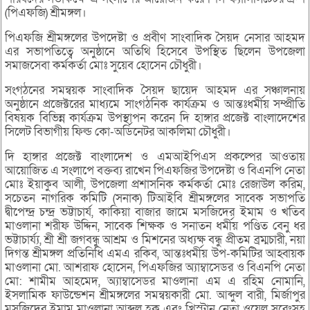
(পিএফজি) শ্রীমঙ্গল।
পিএফজি শ্রীমঙ্গলের উপদেষ্টা ও প্রবীণ সাংবাদিক সৈয়দ নেসার আহমদ
এর সভাপতিত্বে অনুষ্ঠানে অতিথি হিসেবে উপস্থিত ছিলেন উপজেলা
সমাজসেবা কর্মকর্তা মোঃ সুয়েব হোসেন চৌধুরী।
সংগঠনের সমন্বয়ক সাংবাদিক সৈয়দ ছায়েদ আহমদ এর সঞ্চালনায়
অনুষ্ঠানে প্রজেক্টরের মাধ্যমে সাংগঠনিক কার্যক্রম ও আন্তঃধর্মীয় সম্প্রীতি
বিষয়ক বিভিন্ন কার্যক্রম উপস্থাপন করেন দি হাঙ্গার প্রজেক্ট বাংলাদেশের
সিলেট বিভাগীয় ফিল্ড কো-অর্ডিনেটর আকলিমা চৌধুরী।
দি হাঙ্গার প্রজেক্ট বাংলাদেশ ও এমআইপিএস প্রকল্পের আওতায়
আয়োজিত এ সংলাপে বক্তব্য রাখেন পিএফজির উপদেষ্টা ও বিএনপি নেতা
মোঃ ইয়াকুব আলী, উপজেলা প্রশাসনিক কর্মকর্তা মোঃ রেজাউল করিম,
সচেতন নাগরিক কমিটি (সনাক) টিআইবি শ্রীমঙ্গলের সাবেক সভাপতি
দ্বীপেন্দ্র চন্দ্র ভট্টাচার্য, কাকিয়া বাজার জামে মসজিদের ইমাম ও খতিব
মাওলানা শরীফ উদ্দিন, সাবেক শিক্ষক ও সনাতন ধর্মীয় পণ্ডিত বেনু ধর
ভট্টাচার্য্য, শ্রী শ্রী জগবন্ধু আশ্রম ও মিশনের অধ্যক্ষ বন্ধু প্রীতম ব্রম্মচারী, নয়া
দিগন্ত শ্রীমঙ্গল প্রতিনিধি এমএ রকিব, আন্তঃধর্মীয় উপ-কমিটির আহ্বায়ক
মাওলানা মো. আশরাফ হোসেন, পিএফজির অ্যাম্বাসেডর ও বিএনপি নেতা
মো: শামীম আহমেদ, অ্যাম্বাসেডর মাওলানা এম এ রহিম নোমানি,
ইসলামিক ফাউন্ডেশন শ্রীমঙ্গলের সমন্বয়কারী মো. আব্দুল বারী, মির্জাপুর
মসজিদের ইমাম মাওলানা আব্দুল হক এবং খ্রিস্টান নেতা ওয়েল সরেংসহ