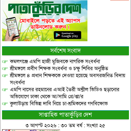
সর্বশেষ সংবাদ
কমলগঞ্জে এমপি হাজী মুজিবকে নাগরিক সংবর্ধনা
শ্রীমঙ্গলে প্রবীণ শিক্ষক সংবর্ধনা ও চক্ষু শিবির অনুষ্ঠিত
শ্রীমঙ্গলে ৪ প্রধান শিক্ষককে দেওয়া হয়েছে অবসরজনিত বিদায়
সংবর্ধনা
এমপি নাসের রহমানের এআই তৈরী অশ্লীল ভিডিও ছড়ানোর
অভিযোগে ঢাকা থেকে আ/সামি গ্রে/প্তা/র
কুলাউড়ায় বিভিন্ন দাবি নিয়ে চা-শ্রমিকদের গণবিক্ষোভ
সাপ্তাহিক পাতাকুঁড়ির দেশ
৩ আগস্ট ২০২৬ : ৩০ তম বর্ষ : সংখ্যা ২৫