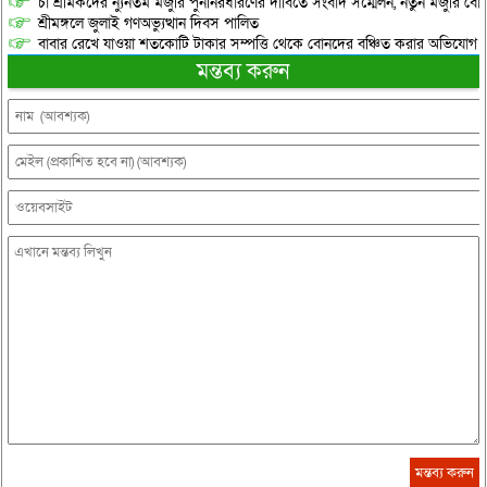
চা শ্রমিকদের ন্যুনতম মজুরি পুনর্নিরধারণের দাবিতে সংবাদ সম্মেলন, নতুন মজুরি বো
শ্রীমঙ্গলে জুলাই গণঅভ্যুত্থান দিবস পালিত
বাবার রেখে যাওয়া শতকোটি টাকার সম্পত্তি থেকে বোনদের বঞ্চিত করার অভিযোগ
মন্তব্য করুন