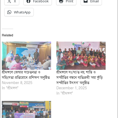
X
Facebook
Print
Email
WhatsApp
Related
শ্রীমঙ্গলে জেন্ডার সচেতনতা ও
শ্রীমঙ্গলে সং/ঘা/ত নয়, শান্তি ও
সহিংসতা প্রতিরোধে প্রশিক্ষণ অনুষ্ঠিত
সম্প্রীতির বন্ধনে ব্যতিক্রমী ‘নয়া কুঁড়ি
November 8, 2025
সম্প্রীতির উৎসব’ অনুষ্ঠিত
In "শ্রীমঙ্গল"
December 1, 2025
In "শ্রীমঙ্গল"