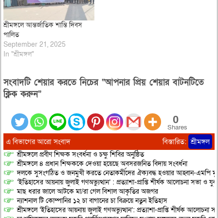
শ্রীমঙ্গলে আন্তর্জাতিক শান্তি দিবস
পালিত
September 21, 2025
In "শ্রীমঙ্গল"
সংবাদটি শেয়ার করতে নিচের “আপনার প্রিয় শেয়ার বাটনটিতে
ক্লিক করুন”
0
Shares
এ বিভাগের আরো সংবাদ
বিস্তারিত:
শ্রীমঙ্গল
শ্রীমঙ্গলে প্রবীণ শিক্ষক সংবর্ধনা ও চক্ষু শিবির অনুষ্ঠিত
শ্রীমঙ্গলে ৪ প্রধান শিক্ষককে দেওয়া হয়েছে অবসরজনিত বিদায় সংবর্ধনা
দলকে সুসংগঠিত ও জনমুখী করতে নেতাকর্মীদের ঐক্যবদ্ধ হওয়ার আহ্বান-এমপি মু
‘ইতিহাসের আয়নায় জুলাই গণঅভ্যুত্থান’ : প্রত্যাশা-প্রাপ্তি শীর্ষক আলোচনা সভা ও যু
মাছ ধরার জালে আটকে মা/রা গেল বিশাল আকৃতির অজগর
ন্যাশনাল টি কোম্পানির ১২ চা বাগানের চা বিক্রয়ে নতুন ইতিহাস
শ্রীমঙ্গলে ‘ইতিহাসের আয়নায় জুলাই গণঅভ্যুত্থান’: প্রত্যাশা-প্রাপ্তি শীর্ষক আলোচনা