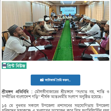
📸 ফটোকার্ড তৈরি করুন..
শ্রীমঙ্গল
প্রতিনিধি :
মৌলভীবাজারের শ্রীমঙ্গলে “সংঘাত নয়, শান্তি ও
সম্প্রীতির বাংলাদেশ গড়ি” শীর্ষক আন্তঃধর্মীয় সংলাপ অনুষ্ঠিত হয়েছে।
১৩ মে বুধবার সকালে উপজেলা প্রশাসনের সহযোগিতায় উপজেলা
পরিষদের সভাকক্ষে এ সংলাপের আয়োজন করে পিস ফ্যাসিলিটেটর গ্রুপ