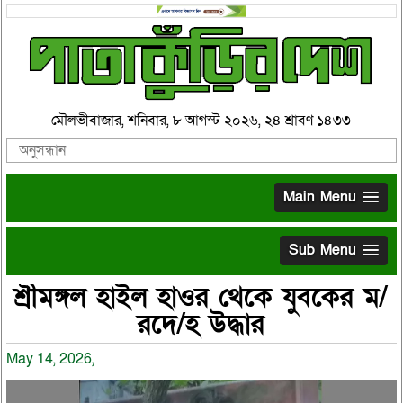
মৌলভীবাজার, শনিবার, ৮ আগস্ট ২০২৬, ২৪ শ্রাবণ ১৪৩৩
Main Menu
Sub Menu
শ্রীমঙ্গল হাইল হাওর থেকে যুবকের ম/
রদে/হ উদ্ধার
May 14, 2026,