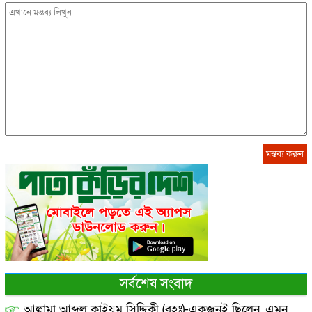
সর্বশেষ সংবাদ
আল্লামা আব্দুল কাইয়ুম সিদ্দিকী (রহঃ)-একজনই ছিলেন, এমন