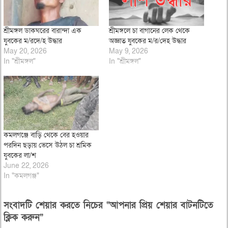
শ্রীমঙ্গল ডাকঘরের বারান্দা এক
শ্রীমঙ্গলে চা বাগানের লেক থেকে
যুবকের ম/রদে/হ উদ্ধার
অজ্ঞাত যুবকের ম/র/দেহ উদ্ধার
May 20, 2026
May 9, 2026
In "শ্রীমঙ্গল"
In "শ্রীমঙ্গল"
কমলগঞ্জে বাড়ি থেকে বের হওয়ার
পরদিন ছড়ায় ভেসে উঠল চা শ্রমিক
যুবকের লা/শ
June 22, 2026
In "কমলগঞ্জ"
সংবাদটি শেয়ার করতে নিচের “আপনার প্রিয় শেয়ার বাটনটিতে
ক্লিক করুন”