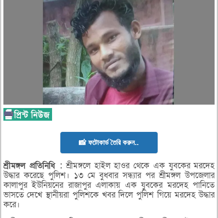
📸 ফটোকার্ড তৈরি করুন..
শ্রীমঙ্গল
প্রতিনিধি :
শ্রীমঙ্গলে হাইল হাওর থেকে এক যুবকের মরদেহ
উদ্ধার করেছে পুলিশ। ১৩ মে বুধবার সন্ধ্যার পর শ্রীমঙ্গল উপজেলার
কালাপুর ইউনিয়নের রাজাপুর এলাকায় এক যুবকের মরদেহ পানিতে
ভাসতে দেখে স্থানীয়রা পুলিশকে খবর দিলে পুলিশ গিয়ে মরদেহ উদ্ধার
করে।