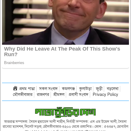
প্রথম পাতা
সকল সংবাদ
কমলগঞ্জ
কুলাউড়া
জুড়ী
বড়লেখা
মৌলভীবাজার
রাজনগর
শ্রীমঙ্গল
প্রবাসী সংবাদ
Privacy Policy
ভারপ্রাপ্ত সম্পাদক: সৈয়দ হুমায়েদ আলী শাহীন, নির্বাহী সম্পাদক: এস এম উমেদ আলী, সৈয়দা
রাবেয়া ম্যানশন, সিলেট সড়ক, মৌলভীবাজার-৩২০০ থেকে প্রকাশিত। ফোন : ৫৩৩৪৭, মোবাইল