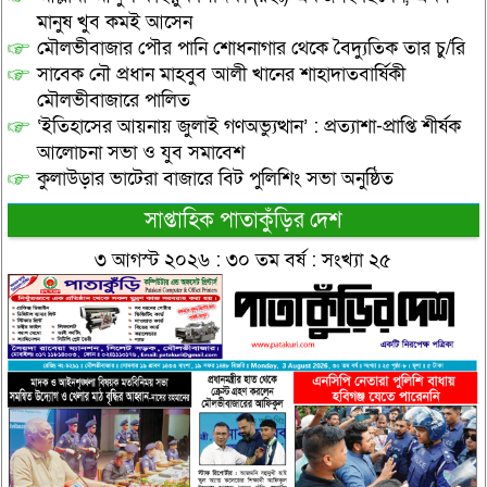
মানুষ খুব কমই আসেন
মৌলভীবাজার পৌর পানি শোধনাগার থেকে বৈদ্যুতিক তার চু/রি
সাবেক নৌ প্রধান মাহবুব আলী খানের শাহাদাতবার্ষিকী
মৌলভীবাজারে পালিত
‘ইতিহাসের আয়নায় জুলাই গণঅভ্যুত্থান’ : প্রত্যাশা-প্রাপ্তি শীর্ষক
আলোচনা সভা ও যুব সমাবেশ
কুলাউড়ার ভাটেরা বাজারে বিট পুলিশিং সভা অনুষ্ঠিত
সাপ্তাহিক পাতাকুঁড়ির দেশ
৩ আগস্ট ২০২৬ : ৩০ তম বর্ষ : সংখ্যা ২৫