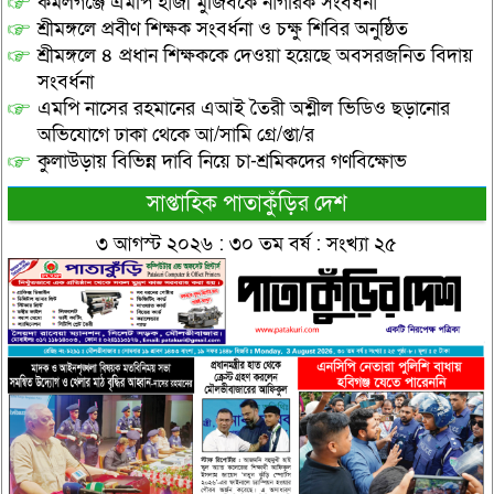
কমলগঞ্জে এমপি হাজী মুজিবকে নাগরিক সংবর্ধনা
শ্রীমঙ্গলে প্রবীণ শিক্ষক সংবর্ধনা ও চক্ষু শিবির অনুষ্ঠিত
শ্রীমঙ্গলে ৪ প্রধান শিক্ষককে দেওয়া হয়েছে অবসরজনিত বিদায়
সংবর্ধনা
এমপি নাসের রহমানের এআই তৈরী অশ্লীল ভিডিও ছড়ানোর
অভিযোগে ঢাকা থেকে আ/সামি গ্রে/প্তা/র
কুলাউড়ায় বিভিন্ন দাবি নিয়ে চা-শ্রমিকদের গণবিক্ষোভ
সাপ্তাহিক পাতাকুঁড়ির দেশ
৩ আগস্ট ২০২৬ : ৩০ তম বর্ষ : সংখ্যা ২৫