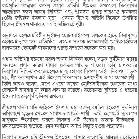
কর্মসূচির উদ্বোধন করেন প্রধান অতিথি শ্রীমঙ্গল উপজেলা বিএনপির
আহ্বায়ক নূরুল আলম সিদ্দিকী এবং শ্রীমঙ্গল থানার ভারপ্রাপ্ত কর্মকর্তা
(ওসি) জহিরুল ইসলাম মুন্না। এসময় বিশেষ অতিথি হিসেবে উপস্থিত
ছিলেন শ্রীমঙ্গল থানার এসআই সজিব চৌধুরী।
অনুষ্ঠানে হেলমেটবিহীন দুইজন মোটরসাইকেল চালকের হাতে বিনামূল্যে
হেলমেট তুলে দেন অতিথিরা। এসময় সড়কে চলাচলকারী মোটরসাইকেল
চালকদের হেলমেট ব্যবহারের গুরুত্ব সম্পর্কে সচেতন করা হয়।
প্রধান অতিথির বক্তব্যে নূরুল আলম সিদ্দিকী বলেন, সড়ক দুর্ঘটনায় মৃত্যুর
অন্যতম প্রধান কারণ মাথায় গুরুতর আঘাত পাওয়া। তাই চালকদের
নিরাপত্তা নিশ্চিত করতে হেলমেট ব্যবহারের বিকল্প নেই। নিরাপদ সড়ক
চাই শ্রীমঙ্গল শাখার এই উদ্যোগ নিঃসন্দেহে প্রশংসনীয় ও সময়োপযোগী।
তিনি আরও বলেন, দেশে এখনো অনেক মোটরসাইকেল চালকের মধ্যে
হেলমেট ব্যবহার না করার প্রবণতা রয়েছে। সচেতনতা বৃদ্ধিতে এ ধরনের
উদ্যোগ গুরুত্বপূর্ণ ভূমিকা রাখবে।
শ্রীমঙ্গল থানার ওসি জহিরুল ইসলাম মুন্না বলেন, মোটরসাইকেল দুর্ঘটনায়
অধিকাংশ মৃত্যুর পেছনে মাথায় আঘাতই দায়ী। তাই হেলমেট ব্যবহারে
মানুষকে উৎসাহিত করতে নিসচার এই উদ্যোগ অত্যন্ত ইতিবাচক।
জনসচেতনতা বাড়াতে এমন কার্যক্রম আরও বিস্তৃত হওয়া প্রয়োজন।
নিরাপদ সড়ক চাই শ্রীমঙ্গল উপজেলা শাখার সভাপতি আমজাদ হোসেন