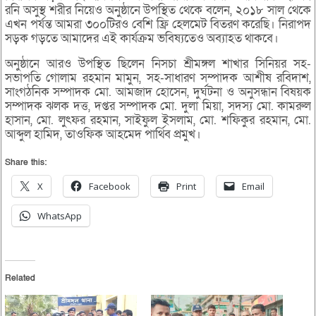
রনি অসুস্থ শরীর নিয়েও অনুষ্ঠানে উপস্থিত থেকে বলেন, ২০১৮ সাল থেকে
এখন পর্যন্ত আমরা ৩০০টিরও বেশি ফ্রি হেলমেট বিতরণ করেছি। নিরাপদ
সড়ক গড়তে আমাদের এই কার্যক্রম ভবিষ্যতেও অব্যাহত থাকবে।
অনুষ্ঠানে আরও উপস্থিত ছিলেন নিসচা শ্রীমঙ্গল শাখার সিনিয়র সহ-
সভাপতি গোলাম রহমান মামুন, সহ-সাধারণ সম্পাদক আশীষ রবিদাশ,
সাংগঠনিক সম্পাদক মো. আমজাদ হোসেন, দুর্ঘটনা ও অনুসন্ধান বিষয়ক
সম্পাদক ঝলক দত্ত, দপ্তর সম্পাদক মো. দুলা মিয়া, সদস্য মো. কামরুল
হাসান, মো. লুৎফর রহমান, সাইফুল ইসলাম, মো. শফিকুর রহমান, মো.
আব্দুল হামিদ, তাওফিক আহমেদ পার্থিব প্রমুখ।
Share this:
X
Facebook
Print
Email
WhatsApp
Related