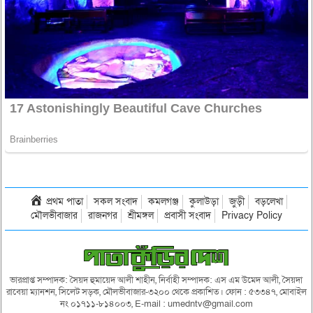
প্রথম পাতা
সকল সংবাদ
কমলগঞ্জ
কুলাউড়া
জুড়ী
বড়লেখা
মৌলভীবাজার
রাজনগর
শ্রীমঙ্গল
প্রবাসী সংবাদ
Privacy Policy
ভারপ্রাপ্ত সম্পাদক: সৈয়দ হুমায়েদ আলী শাহীন, নির্বাহী সম্পাদক: এস এম উমেদ আলী, সৈয়দা
রাবেয়া ম্যানশন, সিলেট সড়ক, মৌলভীবাজার-৩২০০ থেকে প্রকাশিত। ফোন : ৫৩৩৪৭, মোবাইল
নং ০১৭১১-৮১৪০০৩, E-mail : umedntv@gmail.com