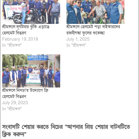
শ্রীমঙ্গলে দূর্ঘটনার ঝুঁকি এড়াতে
শ্রীমঙ্গলে হেলমেট পড়া বাইকারদের
হেলমেট বিতরণ
রজনীগন্ধা ফুলের শুভেচ্ছা
February 19, 2018
July 1, 2025
In "শ্রীমঙ্গল"
In "শ্রীমঙ্গল"
শ্রীমঙ্গলে নিসচা’র উদ্যোগে ফ্রি
হেলমেট বিতরণ
July 29, 2023
In "শ্রীমঙ্গল"
সংবাদটি শেয়ার করতে নিচের “আপনার প্রিয় শেয়ার বাটনটিতে
ক্লিক করুন”