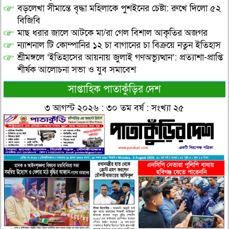
বড়লেখা সীমান্তে বৃদ্ধা মহিলাকে পুশইনের চেষ্টা: রুখে দিলো ৫২
বিজিবি
মাছ ধরার জালে আটকে মা/রা গেল বিশাল আকৃতির অজগর
ন্যাশনাল টি কোম্পানির ১২ চা বাগানের চা বিক্রয়ে নতুন ইতিহাস
শ্রীমঙ্গলে ‘ইতিহাসের আয়নায় জুলাই গণঅভ্যুত্থান’: প্রত্যাশা-প্রাপ্তি
শীর্ষক আলোচনা সভা ও যুব সমাবেশ
সাপ্তাহিক পাতাকুঁড়ির দেশ
৩ আগস্ট ২০২৬ : ৩০ তম বর্ষ : সংখ্যা ২৫