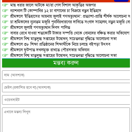
মাছ ধরার জালে আটকে মা/রা গেল বিশাল আকৃতির অজগর
ন্যাশনাল টি কোম্পানির ১২ চা বাগানের চা বিক্রয়ে নতুন ইতিহাস
শ্রীমঙ্গলে ‘ইতিহাসের আয়নায় জুলাই গণঅভ্যুত্থান’: প্রত্যাশা-প্রাপ্তি শীর্ষক আলোচনা
চা শ্রমিকদের ন্যুনতম মজুরি পুনর্নিরধারণের দাবিতে সংবাদ সম্মেলন, নতুন মজুরি বো
শ্রীমঙ্গলে জুলাই গণঅভ্যুত্থান দিবস পালিত
বাবার রেখে যাওয়া শতকোটি টাকার সম্পত্তি থেকে বোনদের বঞ্চিত করার অভিযোগ
শ্রীমঙ্গলে বিশ্ব মাতৃদুগ্ধ সপ্তাহের উদ্বোধন, সচেতনতা বৃদ্ধিতে আলোচনা সভা
শ্রীমঙ্গলে ৩৮ শিক্ষা প্রতিষ্ঠানের শিক্ষার্থীকে নিয়ে চলছে বইপড়া উৎসব
শ্রীমঙ্গলে ফুটপাত দখলমুক্ত রাখতে পৌরসভার অভিযান
শ্রীমঙ্গলে বিশ্ব মাতৃদুগ্ধ সপ্তাহের উদ্বোধন, সচেতনতা বৃদ্ধিতে আলোচনা সভা
মন্তব্য করুন