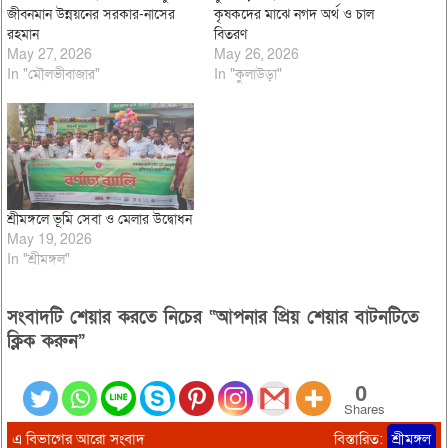
জীবনমান উন্নয়নের সরকার-নাসের
কৃষকদের মাঝে নগদ অর্থ ও চাল
রহমান
বিতরণ
May 27, 2026
May 26, 2026
In "মৌলভীবাজার"
In "কুলাউড়া"
শ্রীমঙ্গলে ভূমি সেবা ও মেলার উদ্বোধন
May 19, 2026
In "শ্রীমঙ্গল"
সংবাদটি শেয়ার করতে নিচের “আপনার প্রিয় শেয়ার বাটনটিতে
ক্লিক করুন”
0
Shares
এ বিভাগের আরো সংবাদ
বিস্তারিত:
শ্রীমঙ্গল