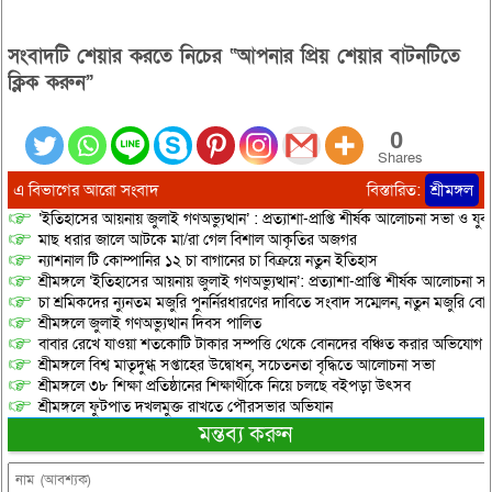
সংবাদটি শেয়ার করতে নিচের “আপনার প্রিয় শেয়ার বাটনটিতে
ক্লিক করুন”
0
Shares
এ বিভাগের আরো সংবাদ
বিস্তারিত:
শ্রীমঙ্গল
‘ইতিহাসের আয়নায় জুলাই গণঅভ্যুত্থান’ : প্রত্যাশা-প্রাপ্তি শীর্ষক আলোচনা সভা ও যু
মাছ ধরার জালে আটকে মা/রা গেল বিশাল আকৃতির অজগর
ন্যাশনাল টি কোম্পানির ১২ চা বাগানের চা বিক্রয়ে নতুন ইতিহাস
শ্রীমঙ্গলে ‘ইতিহাসের আয়নায় জুলাই গণঅভ্যুত্থান’: প্রত্যাশা-প্রাপ্তি শীর্ষক আলোচনা
চা শ্রমিকদের ন্যুনতম মজুরি পুনর্নিরধারণের দাবিতে সংবাদ সম্মেলন, নতুন মজুরি বো
শ্রীমঙ্গলে জুলাই গণঅভ্যুত্থান দিবস পালিত
বাবার রেখে যাওয়া শতকোটি টাকার সম্পত্তি থেকে বোনদের বঞ্চিত করার অভিযোগ
শ্রীমঙ্গলে বিশ্ব মাতৃদুগ্ধ সপ্তাহের উদ্বোধন, সচেতনতা বৃদ্ধিতে আলোচনা সভা
শ্রীমঙ্গলে ৩৮ শিক্ষা প্রতিষ্ঠানের শিক্ষার্থীকে নিয়ে চলছে বইপড়া উৎসব
শ্রীমঙ্গলে ফুটপাত দখলমুক্ত রাখতে পৌরসভার অভিযান
মন্তব্য করুন