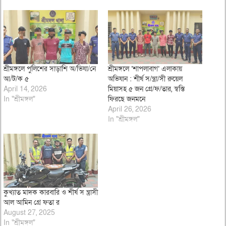
শ্রীমঙ্গলে পুলিশের সাড়াশি অ/ভিযা/নে
শ্রীমঙ্গলে ‘শাপলাবাগ’ এলাকায়
আ/ট/ক ৫
অভিযান : শীর্ষ স/ন্ত্রা/সী রুয়েল
April 14, 2026
মিয়াসহ ৫ জন গ্রে/ফ/তার, স্বস্তি
In "শ্রীমঙ্গল"
ফিরছে জনমনে
April 26, 2026
In "শ্রীমঙ্গল"
কুখ্যাত মাদক কারবারি ও শীর্ষ স ন্ত্রাসী
আল আমিন গ্রে ফতা র
August 27, 2025
In "শ্রীমঙ্গল"