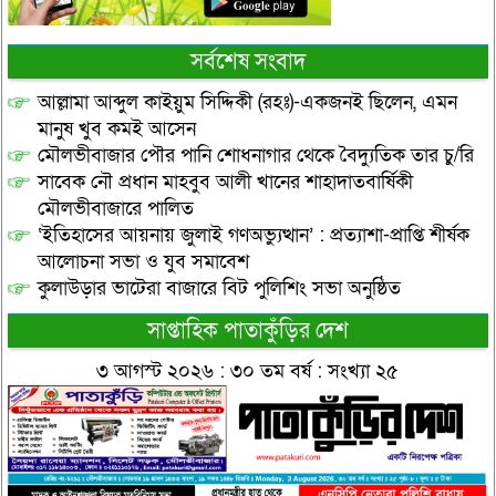
সর্বশেষ সংবাদ
আল্লামা আব্দুল কাইয়ুম সিদ্দিকী (রহঃ)-একজনই ছিলেন, এমন
মানুষ খুব কমই আসেন
মৌলভীবাজার পৌর পানি শোধনাগার থেকে বৈদ্যুতিক তার চু/রি
সাবেক নৌ প্রধান মাহবুব আলী খানের শাহাদাতবার্ষিকী
মৌলভীবাজারে পালিত
‘ইতিহাসের আয়নায় জুলাই গণঅভ্যুত্থান’ : প্রত্যাশা-প্রাপ্তি শীর্ষক
আলোচনা সভা ও যুব সমাবেশ
কুলাউড়ার ভাটেরা বাজারে বিট পুলিশিং সভা অনুষ্ঠিত
সাপ্তাহিক পাতাকুঁড়ির দেশ
৩ আগস্ট ২০২৬ : ৩০ তম বর্ষ : সংখ্যা ২৫