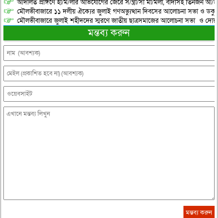
আদালত প্রাঙ্গণে হা/ম/লার অভিযোগের জেরে স/ন্ত্রা/সী মা/মলা, বাদীসহ তিনজন আ/হ
মৌলভীবাজারে ১১ দলীয় ঐক্যের জুলাই গণঅভ্যুত্থান দিবসের আলোচনা সভা ও ডকুমেন্
মৌলভীবাজারে জুলাই শহীদদের স্মরণে জাতীয় ছাত্রসমাজের আলোচনা সভা ও দোয়
মন্তব্য করুন