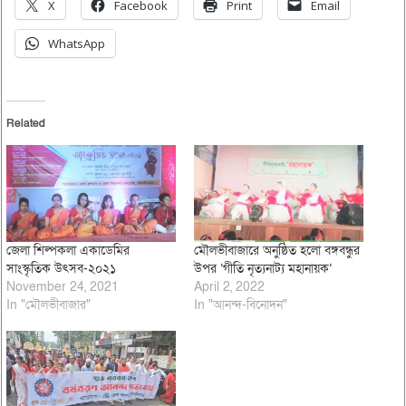
X
Facebook
Print
Email
WhatsApp
Related
জেলা শিল্পকলা একাডেমির
মৌলভীবাজারে অনুষ্ঠিত হলো বঙ্গবন্ধুর
সাংস্কৃতিক উৎসব-২০২১
উপর ‘গীতি নৃত্যনাট্য মহানায়ক’
November 24, 2021
April 2, 2022
In "মৌলভীবাজার"
In "আনন্দ-বিনোদন"