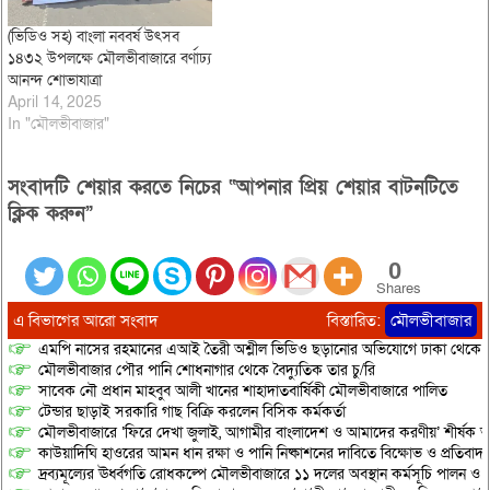
(ভিডিও সহ) বাংলা নববর্ষ উৎসব
১৪৩২ উপলক্ষে মৌলভীবাজারে বর্ণাঢ্য
আনন্দ শোভাযাত্রা
April 14, 2025
In "মৌলভীবাজার"
সংবাদটি শেয়ার করতে নিচের “আপনার প্রিয় শেয়ার বাটনটিতে
ক্লিক করুন”
0
Shares
এ বিভাগের আরো সংবাদ
বিস্তারিত:
মৌলভীবাজার
এমপি নাসের রহমানের এআই তৈরী অশ্লীল ভিডিও ছড়ানোর অভিযোগে ঢাকা থেকে আ/সা
মৌলভীবাজার পৌর পানি শোধনাগার থেকে বৈদ্যুতিক তার চু/রি
সাবেক নৌ প্রধান মাহবুব আলী খানের শাহাদাতবার্ষিকী মৌলভীবাজারে পালিত
টেন্ডার ছাড়াই সরকারি গাছ বিক্রি করলেন বিসিক কর্মকর্তা
মৌলভীবাজারে ‘ফিরে দেখা জুলাই, আগামীর বাংলাদেশ ও আমাদের করণীয়’ শীর্ষক আ
কাউয়াদিঘি হাওরের আমন ধান রক্ষা ও পানি নিষ্কাশনের দাবিতে বিক্ষোভ ও প্রতিবাদ
দ্রব্যমূল্যের ঊর্ধ্বগতি রোধকল্পে মৌলভীবাজারে ১১ দলের অবস্থান কর্মসূচি পালন ও স