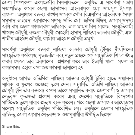
জেলা শিল্পকলা একাডেমীর মিলনায়তনে অনুষ্ঠিত এ সংবর্ধনা সভায়
সভাপতিত্ব করেন জেলা জাসাসের আহব্বায়ক মো: সামসুল ইসলাম
রাসেল। অনুষ্ঠানে বক্তব্য রাখেন সাবেক পৌর বিএনপির আহব্বয়ক সৈয়দ
মমসাদ আহমদ, জাসাসের সদস্য সচিব মো: জসিম উদ্দিন, জাসাস সদস্য
জলি রায় জেলা কালচারাল অফিসার আল মামুন বিন সালেহ, সংস্কৃতিকর্মী
খালেদ চৌধুরী, রুহেল চৌধুরী, মেহেদী হাসান, নাজিয়া আক্তার চৌধুরী, এড.
শাহীন আহমদ চৌধুরী, কামাল আহমদ চৌধুরী প্রমুখ।
সংবর্ধনা অনুষ্ঠানে বক্তারা নাজিয়া আক্তার চৌধুরী (টুনি)র দীর্ঘদিনের
সাংস্কৃতিক কর্মকান্ড, নৃত্যচর্র্চা বরং নতুন প্রজন্মেকে সাংস্কৃতিক শিক্ষা উদ্বদ্ব
করার ক্ষেত্রে তার অবদানের প্রশংসা করে তার ইতালী যাত্রা সফল ও
কল্যানময় হোক বলে শুভ কামনা জানানো হয়।
অনুষ্ঠানে আগত অতিথিরা নাজিয়া আক্তার চৌধুরী টুনির হাতে সম্মাননা
স্মারক ও ফুলের শুভেচ্ছা তুলে দেন। সংবর্ধিত অতিথি নাজিয়া আক্তার
চৌধুরী টুনি তার বক্তব্যে বলেন তাকে সম্মানিত করায় জেলাবাসী ও জাসাস
নেতৃবৃন্দ কৃতঞ্জতা প্রকাশ করেন এবং দেশের সংস্কৃতিকে বিদেশের
মাটিতেও তুলে ধারার প্রত্যয় ব্যক্ত করেন। পরে জেলা জাসাসের আয়োজনে
মনোঞ্জ সাংস্কৃতিক অনুষ্ঠান পরিবেশিত হয়। অনুষ্ঠানে জেলার সাংস্কৃতিক
ব্যক্তিত্ব, জেলা জাসাস নেতৃবন্দ ও শুভানুধায়ীরা উপস্থিত ছিলেন।
Share this: