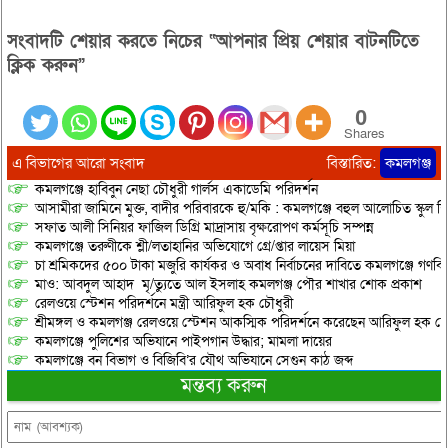
সংবাদটি শেয়ার করতে নিচের “আপনার প্রিয় শেয়ার বাটনটিতে
ক্লিক করুন”
0
Shares
এ বিভাগের আরো সংবাদ
বিস্তারিত:
কমলগঞ্জ
কমলগঞ্জে হাবিবুন নেছা চৌধুরী গার্লস একাডেমি পরিদর্শন
আসামীরা জামিনে মুক্ত, বাদীর পরিবারকে হু/মকি : কমলগঞ্জে বহুল আলোচিত স্কুল শি
সফাত আলী সিনিয়র ফাজিল ডিগ্রি মাদ্রাসায় বৃক্ষরোপণ কর্মসূচি সম্পন্ন
কমলগঞ্জে তরুণীকে শ্লী/লতাহানির অভিযোগে গ্রে/প্তার লায়েস মিয়া
চা শ্রমিকদের ৫০০ টাকা মজুরি কার্যকর ও অবাধ নির্বাচনের দাবিতে কমলগঞ্জে গণবি
মাও: আবদুল আহাদ মৃ/ত্যুতে আল ইসলাহ কমলগঞ্জ পৌর শাখার শোক প্রকাশ
রেলওয়ে স্টেশন পরিদর্শনে মন্ত্রী আরিফুল হক চৌধুরী
শ্রীমঙ্গল ও কমলগঞ্জ রেলওয়ে স্টেশন আকস্মিক পরিদর্শনে করেছেন আরিফুল হক চৌ
কমলগঞ্জে পুলিশের অভিযানে পাইপগান উদ্ধার; মামলা দায়ের
কমলগঞ্জে বন বিভাগ ও বিজিবি’র যৌথ অভিযানে সেগুন কাঠ জব্দ
মন্তব্য করুন