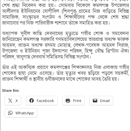
শেষ শ্রদ্ধা নিবেদন করা হয়। সোমবার বিকেলে কমলগঞ্জ উপজেলার
আলীনগর ইউনিয়নের যোগীবিল (শিবপুর) গ্রামের নিজ বাড়িতে বিভিন্ন
সামাজিক, সাংস্কৃাতব সংগঠন ও শিক্ষার্থীদের পক্ষ থেকে শেষ শ্রদ্ধা
জানানোর পর নিজ পারিবারীক শ্মশানে তাঁকে সমাহিত করা হয়।
অধ্যাপক সুনীল কান্তি দেবনাথের মৃত্যুতে গভীর শোক ও সমবেদনা
জানিয়েছেন কমলগঞ্জ সরকারি গণমহাবিদ্যালয়ের ভারপ্রাপ্ত অধ্যক্ষ ফারুক
আহমদ, প্রাক্তন অধ্যক্ষ রসময় মোহান্ত, লেখক-গবেষক আহমদ সিরাজ,
উপজেলা ও ইউনিয়ন পূজা উদযাপন পরিষদ, হিন্দু বৌদ্ধ খ্রিস্টান ঐক্য
পরিষদ, ভানুগাছ দেবনাথ সমিতিসহ বিভিন্ন সংগঠন।
তাঁর এই আকস্মিক প্রয়াণে কমলগঞ্জের শিক্ষাঙ্গনসহ নিজ এলাকায় গভীর
শোকের ছায়া নেমে এসেছে। তাঁর মৃত্যুর খবর ছড়িয়ে পড়লে সহকর্মী,
প্রাক্তন শিক্ষার্থী ও স্থানীয় গুণীজনদের মাঝে শোকের আবহ তৈরি হয়।
Share this:
X
Facebook
Print
Email
WhatsApp