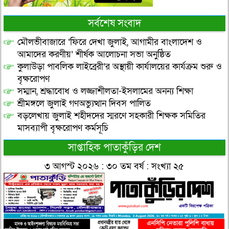
সর্বশেষ সংবাদ
মৌলভীবাজারে ‘ফিরে দেখা জুলাই, আগামীর বাংলাদেশ ও
আমাদের করণীয়’ শীর্ষক আলোচনা সভা অনুষ্ঠিত
কুলাউড়া পাবলিক লাইব্রেরী’র অস্থায়ী কার্যালয়ের কার্যক্রম শুরু ও
বৃক্ষরোপণ
সম্মান, শ্রদ্ধাবোধ ও লজ্জাশীলতা-ইসলামের অনন্য শিক্ষা
শ্রীমঙ্গলে জুলাই গণঅভ্যুত্থান দিবস পালিত
বড়লেখায় জুলাই শহীদদের স্মরণে সহকারী শিক্ষক সমিতির
মাসব্যাপী বৃক্ষরোপণ কর্মসূচি
সাপ্তাহিক পাতাকুঁড়ির দেশ
৩ আগস্ট ২০২৬ : ৩০ তম বর্ষ : সংখ্যা ২৫