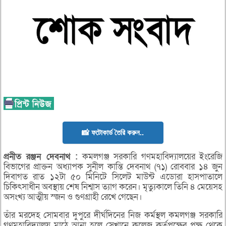
📸 ফটোকার্ড তৈরি করুন..
প্রনীত
রঞ্জন
দেবনাথ :
কমলগঞ্জ সরকারি গণমহাবিদ্যালয়ের ইংরেজি
বিভাগের প্রাক্তন অধ্যাপক সুনীল কান্তি দেবনাথ (৭১) রোববার ১৪ জুন
দিবাগত রাত ১২টা ৫০ মিনিটে সিলেট মাউন্ট এডোরা হাসপাতালে
চিকিৎসাধীন অবস্থায় শেষ নিশ্বাস ত্যাগ করেন। মৃত্যুকালে তিনি ৪ মেয়েসহ
অসংখ্য আত্মীয় স্জন ও গুণগ্রাহী রেখে গেছেন।
তাঁর মরদেহ সোমবার দুপুরে দীর্ঘদিনের নিজ কর্মস্থল কমলগঞ্জ সরকারি
গণমহাবিদ্যালয় মাঠে আনা হলে সেখানে কলেজ কর্তৃপক্ষের পক্ষ থেকে