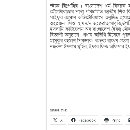
স্টাফ
রিপোর্টার
॥
বাংলাদেশ ধর্ম বিষয়ক ম
মৌলভীবাজার শাখা পরিচালিত জাতীয় শিশু কিশ
সাইফুর রহমান অডিটোরিয়ামে অনুষ্ঠিত হয়েছে
৩২০জন শিশু হামদ/নাত,ক্বেরাত,আবৃত্তি,উপ
ইসলামি ফাউন্ডেশন অব বাংলাদেশ (ইফা) মৌল
বিতরণী অনুষ্ঠানে প্রধান অতিথি হিসেবে পুর
মাসুকুর রহমান শিকদার। বক্তব্য রাখেন জেলা 
নজরুল ইসলাম মুহিব, ইফার ফিল্ড অফিসার ইয়
Share this:
X
Facebook
Print