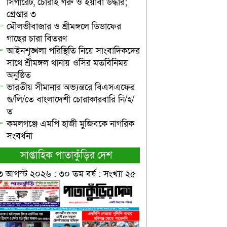
সিগারেট, চোরাই গরু ও ইয়াবা উদ্ধার;
গ্রেপ্তার ৩
মৌলভীবাজার ও শ্রীমঙ্গলে ডিডাফের
গাছের চারা বিতরণ
আইনশৃঙ্খলা পরিস্থিতি নিয়ে সাংবাদিকদের
সাথে শ্রীমঙ্গল থানায় ওসির মতবিনিময়
অনুষ্ঠিত
ভারতীয় সীমানার অভ্যন্তরে বিএসএফের
গু/লি/তে বাংলাদেশী চোরাকারবারি নি/হ/
ত
কমলগঞ্জে এমপি হাজী মুজিবকে নাগরিক
সংবর্ধনা
সাপ্তাহিক পাতাকুঁড়ির দেশ
৩ আগস্ট ২০২৬ : ৩০ তম বর্ষ : সংখ্যা ২৫