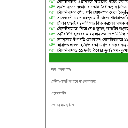
মৌলভীবাজার ও শ্রীমঙ্গলে ডিডাফের গাছের চারা 
এমপি নাসের রহমানের এআই তৈরী অশ্লীল ভিডিও ছ
মৌলভীবাজার পৌর পানি শোধনাগার থেকে বৈদ্যুতি
সাবেক নৌ প্রধান মাহবুব আলী খানের শাহাদাতবার
টেন্ডার ছাড়াই সরকারি গাছ বিক্রি করলেন বিসিক কর
মৌলভীবাজারে ‘ফিরে দেখা জুলাই, আগামীর বাংলা
কাউয়াদিঘি হাওরের আমন ধান রক্ষা ও পানি নিষ্কা
দ্রব্যমূল্যের ঊর্ধ্বগতি রোধকল্পে মৌলভীবাজারে ১১
আদালত প্রাঙ্গণে হা/ম/লার অভিযোগের জেরে স/ন্ত্
মৌলভীবাজারে ১১ দলীয় ঐক্যের জুলাই গণঅভ্যুত্থ