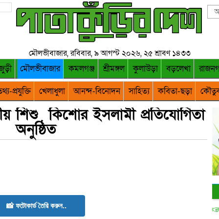
মৌলভীবাজার, রবিবার, ৯ আগস্ট ২০২৬, ২৫ শ্রাবণ ১৪৩৩
জুড়ী
মৌলভীবাজার
কমলগঞ্জ
শ্রীমঙ্গল
কুলাউড়া
বড়লেখা
রাজন
থ্য-প্রযুক্তি
খেলাধুলা
আনন্দ-বিনোদন
সাহিত্য
কবিতা-ছড়া
কৌতু
তীয় শিশু কিশোর ইসলামী প্রতিযোগিতা
অনুষ্ঠিত
📸 ফটোকার্ড তৈরি করুন..