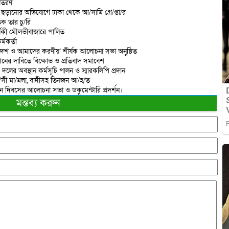
বিতরণ
ড়ানোর অভিযোগে ঢাকা থেকে আ/সামি গ্রে/প্তা/র
ক তার চু/রি
্ষিকী মৌলভীবাজারে পালিত
্মকর্তা
দেশ ও আমাদের করণীয়’ শীর্ষক আলোচনা সভা অনুষ্ঠিত
শনের দাবিতে বিক্ষোভ ও প্রতিবাদ সমাবেশ
 দলের অবস্থান কর্মসূচি পালন ও স্মারকলিপি প্রদান
রা/সী মা/মলা, বাদীসহ তিনজন আ/হ/ত
ান দিবসের আলোচনা সভা ও ডকুমেন্টারি প্রদর্শন।
মন্তব্য করুন