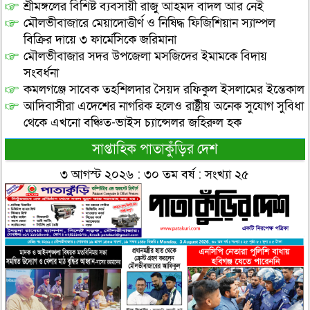
শ্রীমঙ্গলের বিশিষ্ট ব্যবসায়ী রাজু আহমদ বাদল আর নেই
মৌলভীবাজারে মেয়াদোত্তীর্ণ ও নিষিদ্ধ ফিজিশিয়ান স্যাম্পল
বিক্রির দায়ে ৩ ফার্মেসিকে জরিমানা
মৌলভীবাজার সদর উপজেলা মসজিদের ইমামকে বিদায়
সংবর্ধনা
কমলগঞ্জে সাবেক তহশিলদার সৈয়দ রফিকুল ইসলামের ইন্তেকাল
আদিবাসীরা এদেশের নাগরিক হলেও রাষ্ট্রীয় অনেক সুযোগ সুবিধা
থেকে এখনো বঞ্চিত-ভাইস চ্যান্সেলর জহিরুল হক
সাপ্তাহিক পাতাকুঁড়ির দেশ
৩ আগস্ট ২০২৬ : ৩০ তম বর্ষ : সংখ্যা ২৫