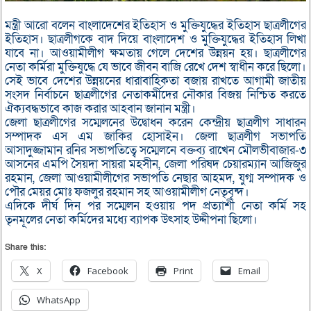
মন্ত্রী আরো বলেন বাংলাদেশের ইতিহাস ও মুক্তিযুদ্ধের ইতিহাস ছাত্রলীগের
ইতিহাস। ছাত্রলীগকে বাদ দিয়ে বাংলাদেশ ও মুক্তিযুদ্ধের ইতিহাস লিখা
যাবে না। আওয়ামীলীগ ক্ষমতায় গেলে দেশের উন্নয়ন হয়। ছাত্রলীগের
নেতা কর্মিরা মুক্তিযুদ্ধে যে ভাবে জীবন বাজি রেখে দেশ স্বাধীন করে ছিলো।
সেই ভাবে দেশের উন্নয়নের ধারাবাহিকতা বজায় রাখতে আগামী জাতীয়
সংসদ নির্বাচনে ছাত্রলীগের নেতাকর্মীদের নৌকার বিজয় নিশ্চিত করতে
ঐক্যবদ্ধভাবে কাজ করার আহবান জানান মন্ত্রী।
জেলা ছাত্রলীগের সম্মেলনের উদ্বোধন করেন কেন্দ্রীয় ছাত্রলীগ সাধারন
সম্পাদক এস এম জাকির হোসাইন। জেলা ছাত্রলীগ সভাপতি
আসাদুজ্জামান রনির সভাপতিত্বে সম্মেলনে বক্তব্য রাখেন মৌলভীবাজার-৩
আসনের এমপি সৈয়দা সায়রা মহসীন, জেলা পরিষদ চেয়ারম্যান আজিজুর
রহমান, জেলা আওয়ামীলীগের সভাপতি নেছার আহমদ, যুগ্ম সম্পাদক ও
পৌর মেয়র মোঃ ফজলুর রহমান সহ আওয়ামীলীগ নেতৃবৃন্দ।
এদিকে দীর্ঘ দিন পর সম্মেলন হওয়ায় পদ প্রত্যাশী নেতা কর্মি সহ
তৃনমূলের নেতা কর্মিদের মধ্যে ব্যাপক উৎসাহ উদ্দীপনা ছিলো।
Share this:
X
Facebook
Print
Email
WhatsApp