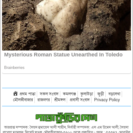
প্রথম পাতা
সকল সংবাদ
কমলগঞ্জ
কুলাউড়া
জুড়ী
বড়লেখা
মৌলভীবাজার
রাজনগর
শ্রীমঙ্গল
প্রবাসী সংবাদ
Privacy Policy
ভারপ্রাপ্ত সম্পাদক: সৈয়দ হুমায়েদ আলী শাহীন, নির্বাহী সম্পাদক: এস এম উমেদ আলী, সৈয়দা
রাবেয়া ম্যানশন, সিলেট সড়ক, মৌলভীবাজার-৩২০০ থেকে প্রকাশিত। ফোন : ৫৩৩৪৭, মোবাইল