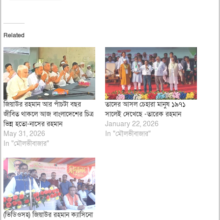
Related
জিয়াউর রহমান আর পাঁচটা বছর
তাদের আসল চেহারা মানুষ ১৯৭১
জীবিত থাকলে আজ বাংলাদেশের চিত্র
সালেই দেখেছে -তারেক রহমান
ভিন্ন হতো-নাসের রহমান
January 22, 2026
May 31, 2026
In "মৌলভীবাজার"
In "মৌলভীবাজার"
(ভিডিওসহ) জিয়াউর রহমান ক্যাসিনো