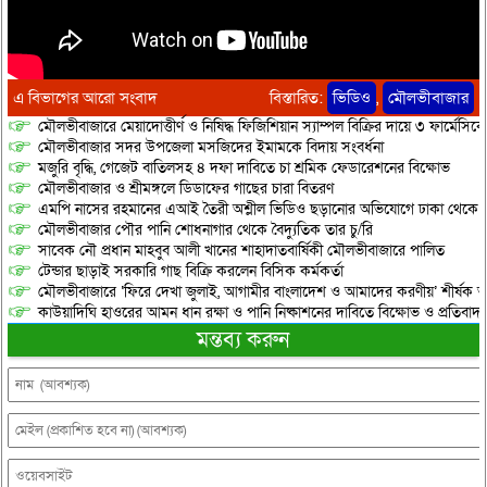
এ বিভাগের আরো সংবাদ
বিস্তারিত:
ভিডিও
,
মৌলভীবাজার
মৌলভীবাজারে মেয়াদোত্তীর্ণ ও নিষিদ্ধ ফিজিশিয়ান স্যাম্পল বিক্রির দায়ে ৩ ফার্মেসিক
মৌলভীবাজার সদর উপজেলা মসজিদের ইমামকে বিদায় সংবর্ধনা
মজুরি বৃদ্ধি, গেজেট বাতিলসহ ৪ দফা দাবিতে চা শ্রমিক ফেডারেশনের বিক্ষোভ
মৌলভীবাজার ও শ্রীমঙ্গলে ডিডাফের গাছের চারা বিতরণ
এমপি নাসের রহমানের এআই তৈরী অশ্লীল ভিডিও ছড়ানোর অভিযোগে ঢাকা থেকে আ/সা
মৌলভীবাজার পৌর পানি শোধনাগার থেকে বৈদ্যুতিক তার চু/রি
সাবেক নৌ প্রধান মাহবুব আলী খানের শাহাদাতবার্ষিকী মৌলভীবাজারে পালিত
টেন্ডার ছাড়াই সরকারি গাছ বিক্রি করলেন বিসিক কর্মকর্তা
মৌলভীবাজারে ‘ফিরে দেখা জুলাই, আগামীর বাংলাদেশ ও আমাদের করণীয়’ শীর্ষক আ
কাউয়াদিঘি হাওরের আমন ধান রক্ষা ও পানি নিষ্কাশনের দাবিতে বিক্ষোভ ও প্রতিবাদ
মন্তব্য করুন