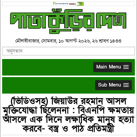
মৌলভীবাজার, সোমবার, ১০ আগস্ট ২০২৬, ২৬ শ্রাবণ ১৪৩৩
Main Menu
Sub Menu
(ভিডিওসহ) জিয়াউর রহমান আসল
মুক্তিযোদ্ধা ছিলেননা : বিএনপি ক্ষমতায়
আসলে এক দিনে লক্ষাধিক মানুষ হত্যা
করবে- বস্ত্র ও পাঠ প্রতিমন্ত্রী