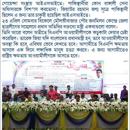
গোয়েন্দা সংস্থায় আইএসআইতে। পাকিস্থানীরা কোন বাঙ্গালী সেনা
অফিসারকে বিশ^াস করতোনা। জিয়াউর রহমান জন্ম সূত্রে পাকিস্থানী
ছিলেন এ জন্য তার চাকুরী হয়েছিল আইএসআইতে।
২৩ এপ্রিল সোমবার বিকেলে মৌলভীবাজার পৌর জনমিলন কেন্দ্রে জেলা
ছাত্রলীগের সম্মেলনে প্রধান অতিথির বক্তব্যে মন্ত্রী একথাগুলো বলেন।
তিনি আরো বলেন অতীতে বিএনপি আওয়ামীলীগকে কচুকাটা দেয়ার চেষ্টা
করেছিল। তারেক জিয়া যদি বাংলাদের প্রধানমন্ত্রী হন, তবে আওয়ামীলীগের
অবস্থা কি হবে, এবিষয় ভেবে দেখতে হবে। আগামীতে বিএনপি ক্ষমতায়
আসলে এক দিনে লক্ষাধিক মানুষ হত্যা করবে। এ জন্য আগামীতেও
রাষ্ট্রিয় ক্ষমতায় আওয়ামীলীগকে আসতে হবে।