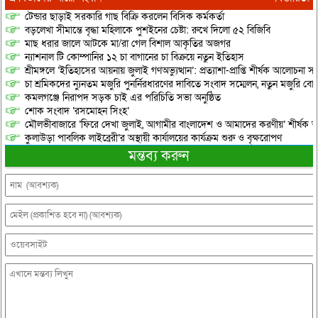
টেন্ডার ছাড়াই সরকারি গাছ বিক্রি করলেন বিসিক কর্মকর্তা
বড়লেখা সীমান্তে বৃদ্ধা মহিলাকে পুশইনের চেষ্টা: রুখে দিলো ৫২ বিজিবি
মাছ ধরার জালে আটকে মা/রা গেল বিশাল আকৃতির অজগর
ন্যাশনাল টি কোম্পানির ১২ চা বাগানের চা বিক্রয়ে নতুন ইতিহাস
শ্রীমঙ্গলে ‘ইতিহাসের আয়নায় জুলাই গণঅভ্যুত্থান’: প্রত্যাশা-প্রাপ্তি শীর্ষক আলোচনা
চা শ্রমিকদের ন্যুনতম মজুরি পুনর্নিরধারণের দাবিতে সংবাদ সম্মেলন, নতুন মজুরি বো
কমলগঞ্জে নিরাপদ সড়ক চাই এর পরিচিতি সভা অনুষ্ঠিত
শোক সংবাদ ‘রসমোহন সিংহ’
মৌলভীবাজারে ‘ফিরে দেখা জুলাই, আগামীর বাংলাদেশ ও আমাদের করণীয়’ শীর্ষক আ
কুলাউড়া পাবলিক লাইব্রেরী’র অস্থায়ী কার্যালয়ের কার্যক্রম শুরু ও বৃক্ষরোপণ
মন্তব্য করুন