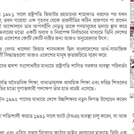
থান ১৯৮১ সালে রাষ্ট্রপতি জিয়াউর রহমানের শাহাদাত বরণের পর যখন
ল, তখন ঘরোয়া এক গৃহবধূ থেকে রাজনীতির কঠিন রাজপথে পা রাখেন
ী আন্দোলনে তার আপসহীন নেতৃত্ব তাকে গণমানুষের হৃদয়ে স্থান করে
বারের মতো একটি অবাধ ও নিরপেক্ষ নির্বাচনের মাধ্যমে তিনি দেশের
এই যাত্রা এদেশের কোটি কোটি নারীর জন্য আজও অনুপ্রেরণার উৎস।
ূপকার বেগম খালেদা জিয়ার শাসনকাল ছিল বাংলাদেশের আর্থ-সামাজিক
রদর্শী সিদ্ধান্তগুলো আজও এদেশের মানুষ কৃতজ্ঞচিত্তে স্মরণ করে:
ের দ্বাদশ সংশোধনীর মাধ্যমে রাষ্ট্রপতি শাসিত সরকার ব্যবস্থা পরিবর্তন
।
 পর্যন্ত অবৈতনিক শিক্ষা, বাধ্যতামূলক প্রাথমিক শিক্ষা এবং দরিদ্র শিশুদের
্মসূচির মতো যুগান্তকারী পদক্ষেপ তার হাত ধরেই এসেছে।
 আইন-১৯৯২ পাসের মাধ্যমে দেশে উচ্চশিক্ষার নতুন দিগন্ত উন্মোচন করেন
মো শক্তিশালী করতে ১৯৯১ সালে ভ্যাট (ঠঅঞ) ব্যবস্থা চালু করেন, যা আজ
করণ এবং এসিড সন্ত্রাস নিরোধে কঠোর আইন প্রণয়নের মাধ্যমে তিনি এক