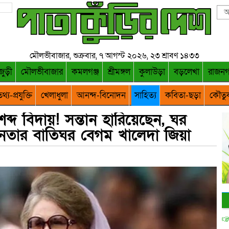
মৌলভীবাজার, শুক্রবার, ৭ আগস্ট ২০২৬, ২৩ শ্রাবণ ১৪৩৩
জুড়ী
মৌলভীবাজার
কমলগঞ্জ
শ্রীমঙ্গল
কুলাউড়া
বড়লেখা
রাজন
থ্য-প্রযুক্তি
খেলাধুলা
আনন্দ-বিনোদন
সাহিত্য
কবিতা-ছড়া
কৌতু
্দ বিদায়! সন্তান হারিয়েছেন, ঘর
নতার বাতিঘর বেগম খালেদা জিয়া