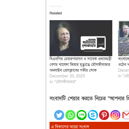
Related
বিএনপির চেয়ারপারসন ও সাবেক প্রধানমন্ত্রী
বাংলাদ
বেগম খালেদা জিয়ার মৃত্যুতে মৌলভীবাজার
ওঠেন খ
অনলাইন প্রেসক্লাবের গভীর শোক
Decem
December 30, 2025
In "মৌ
In "মৌলভীবাজার"
সংবাদটি শেয়ার করতে নিচের “আপনার প্র
এ বিভাগের আরো সংবাদ