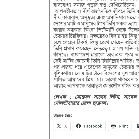
বাসযোগ্য সমাজ গড়ার স্বপ্ন দেখিয়েছিলে
‘আপসহীনতা’। দীর্ঘ রাজনৈতিক জীবনে তিনি 
দীর্ঘ কারাবাস, অসুস্থতা এবং অমানিশার মতো অ
দেশের মাটি ও মানুষের টানে তিনি সকল ত্যাগ 
কারার অন্ধকার কিংবা ভিটেমাটি থেকে উচ
চেতনার চিরবিদায়। নক্ষত্রেরও বিদায় হয় কি
চলে গেছেন ঠিকই কিন্তু রেখে গেছেন প্রতিবা
তিনি প্রমাণ করেছেন, নেতৃত্বের আসল শক্তি ব
কাঁদছে। বাংলাদেশ হারালো তার এক পরম অ
সেই মাটির কোলেই তিনি চিরনিদ্রায় শায়িত। ত
পর প্রজন্ম ধরে এদেশের মানুষের চেতনায় 
ধূলিকণায়। যে মাটির টানে বিদেশের সুখ আর 
শায়িত আমাদের প্রিয় ‘মা। ভালো থাকবেন ওপা
আল্লাহ আপনাকে জান্নাতুল ফেরদৌস নসিব ক
লেখক :
মোস্তফা
সালেহ
লিটন,
সাবে
মৌলভীবাজার
জেলা
ছাত্রদল।
Share this:
X
Facebook
Print