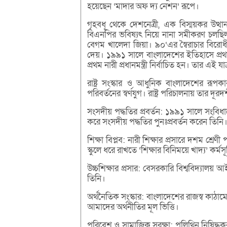
হয়েছেন ‘মাদার অফ দ্য নেশন’ রূপে।
গৃহবধূ থেকে দেশনেত্রী, এক বিস্ময়কর উত্
বিএনপির ভবিষ্যৎ নিয়ে নানা সমীকরণ চলছি
বেগম খালেদা জিয়া। ৯০‘এর স্বৈরাচার বিরোধ
দেয়। ১৯৯১ সালে বাংলাদেশের ইতিহাসে প্রথম
প্রথম নারী প্রধানমন্ত্রী নির্বাচিত হন। তার 
রাষ্ট্র সংস্কার ও আধুনিক বাংলাদেশের র
পরিবর্তনের স্বর্ণযুগ। রাষ্ট্র পরিচালনায় তার দূ
সংসদীয় পদ্ধতির প্রবর্তন: ১৯৯১ সালে সংবিধান
করে সংসদীয় পদ্ধতির পুনঃপ্রবর্তন করেন তিনি
শিক্ষা বিপ্লব: নারী শিক্ষার প্রসারে দশম শ্রেণী
স্কুলে ধরে রাখতে ‘শিক্ষার বিনিময়ে খাদ্য’ কর
উচ্চশিক্ষার প্রসার: বেসরকারি বিশ্ববিদ্যালয়
তিনি।
অর্থনৈতিক সংস্কার: বাংলাদেশের রাজস্ব কাঠা
আমাদের অর্থনীতির মূল ভিত্তি।
পরিবেশ ও সামাজিক সুরক্ষা: পলিথিন নিষিদ্ধ