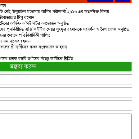
ক্ষা
েই, উলুয়াইল মাদ্রাসায় আলিম পরীক্ষার্থী ২০১৬ এর অশ্রুসিক্ত বিদায়
ভীবাজারের টিপু রহমান
বৃটেনের কার্ডিফ কমিউনিটির বনভোজন অনুষ্ঠিত
পুনর্নির্বাচিত এক্সিকিউটিভ মেয়র লুৎফুর রহমানকে সংবর্ধনা ও নৈশ ভোজ অনুষ্ঠিত
ানের ৩২তম প্রতিষ্ঠাবার্ষিকী পালিত
্ডনে এম নাসের রহমান
ের স্ত্রী নার্গিসের কবর সংরক্ষণের আহ্বান
ের জনক রডরি মর্গানের স্ট্যাচু কার্ডিফে নির্মিত
মন্তব্য করুন