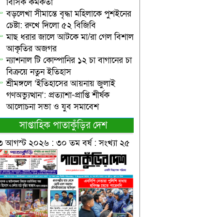
বিসিক কর্মকর্তা
বড়লেখা সীমান্তে বৃদ্ধা মহিলাকে পুশইনের
চেষ্টা: রুখে দিলো ৫২ বিজিবি
মাছ ধরার জালে আটকে মা/রা গেল বিশাল
আকৃতির অজগর
ন্যাশনাল টি কোম্পানির ১২ চা বাগানের চা
বিক্রয়ে নতুন ইতিহাস
শ্রীমঙ্গলে ‘ইতিহাসের আয়নায় জুলাই
গণঅভ্যুত্থান’: প্রত্যাশা-প্রাপ্তি শীর্ষক
আলোচনা সভা ও যুব সমাবেশ
সাপ্তাহিক পাতাকুঁড়ির দেশ
৩ আগস্ট ২০২৬ : ৩০ তম বর্ষ : সংখ্যা ২৫