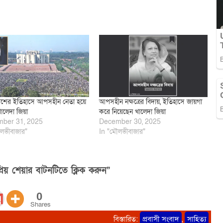
েশের ইতিহাসে আপসহীন নেতা হয়ে
আপসহীন নক্ষত্রের বিদায়, ইতিহাসে জায়গা
ালেদা জিয়া
করে নিয়েছেন খালেদা জিয়া
ber 31, 2025
December 30, 2025
লভীবাজার"
In "মৌলভীবাজার"
িয় শেয়ার বাটনটিতে ক্লিক করুন”
0
Shares
বিস্তারিত:
প্রবাসী সংবাদ
,
সাহিত্য