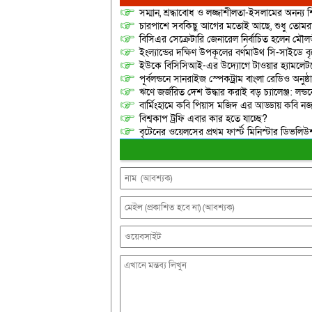
সম্মান, শ্রদ্ধাবোধ ও লজ্জাশীলতা-ইসলামের অনন্য শি
চারপাশে সবকিছু আগের মতোই আছে, শুধু তোমরাই ন
বিসিএর সেক্রেটারি জেনারেল নির্বাচিত হলেন মৌল
ইংল্যান্ডের দক্ষিণ উপকূলের বর্ণমাউথ সি-সাইডে 
ইউকে বিসিসিআই-এর উদ্যোগে টাওয়ার হ্যামলেটসের 
পূর্বলন্ডনে সানরাইজ স্পেকট্রাম বাংলা রেডিও অনুষ্ঠ
​ঋণে জর্জরিত দেশ উদ্ধার করাই বড় চ্যালেঞ্জ: লন
বার্মিংহামে কবি পিয়াস মজিদ এর আড্ডায় কবি নজরুল
বিশ্বকাপ ট্রফি এবার কার হতে যাচ্ছে?
বৃটেনের ওয়েলসের প্রথম ফার্স্ট মিনিস্টার ডিভলিউশন