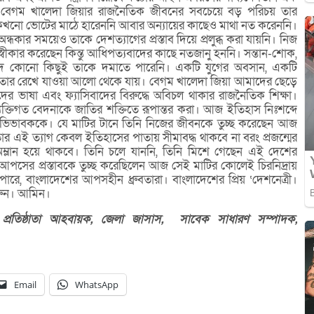
ন। বেগম খালেদা জিয়ার রাজনৈতিক জীবনের সবচেয়ে বড় পরিচয় তার
কখনো ভোটের মাঠে হারেননি আবার অন্যায়ের কাছেও মাথা নত করেননি।
ন্ধকার সময়েও তাকে দেশত্যাগের প্রস্তাব দিয়ে প্রলুব্ধ করা যায়নি। নিজ
স্বীকার করেছেন কিন্তু আধিপত্যবাদের কাছে নতজানু হননি। সন্তান-শোক,
্ছেদ কোনো কিছুই তাকে দমাতে পারেনি। একটি যুগের অবসান, একটি
ন্তু তার রেখে যাওয়া আলো থেকে যায়। বেগম খালেদা জিয়া আমাদের ছেড়ে
দের ভাষা এবং ফ্যাসিবাদের বিরুদ্ধে অবিচল থাকার রাজনৈতিক শিক্ষা।
্যক্তিগত বেদনাকে জাতির শক্তিতে রূপান্তর করা। আজ ইতিহাস নিঃশব্দে
ভিভাবককে। যে মাটির টানে তিনি নিজের জীবনকে তুচ্ছ করেছেন আজ
ার এই ত্যাগ কেবল ইতিহাসের পাতায় সীমাবদ্ধ থাকবে না বরং প্রজন্মের
অম্লান হয়ে থাকবে। তিনি চলে যাননি, তিনি মিশে গেছেন এই দেশের
আপসের প্রস্তাবকে তুচ্ছ করেছিলেন আজ সেই মাটির কোলেই চিরনিদ্রায়
রে, বাংলাদেশের আপসহীন ধ্রুবতারা। বাংলাদেশের প্রিয় ‘দেশনেত্রী।
রুন। আমিন।
ক
প্রতিষ্ঠাতা
আহবায়ক,
জেলা
জাসাস,
সাবেক
সাধারণ
সম্পাদক,
Email
WhatsApp