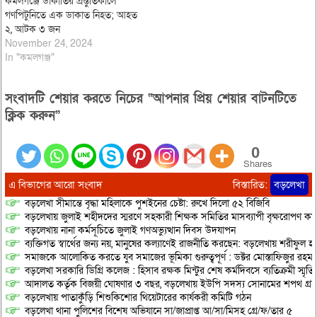
কমলগঞ্জে ডাকাতির প্রস্তুতিকালে
গণপিটুনিতে এক ডাকাত নিহত; আহত
২, আটক ৩ জন
November 24, 2024
In "কমলগঞ্জ"
সংবাদটি শেয়ার করতে নিচের “আপনার প্রিয় শেয়ার বাটনটিতে
ক্লিক করুন”
0
Shares
এ বিভাগের আরো সংবাদ
বিস্তারিত:
বড়লেখা
বড়লেখা সীমান্তে বৃদ্ধা মহিলাকে পুশইনের চেষ্টা: রুখে দিলো ৫২ বিজিবি
বড়লেখায় জুলাই শহীদদের স্মরণে সহকারী শিক্ষক সমিতির মাসব্যাপী বৃক্ষরোপণ কর্ম
বড়লেখায় নানা কর্মসূচিতে জুলাই গণঅভ্যুত্থান দিবস উদযাপন
ব্যক্তিগত স্বার্থের জন্য নয়, মানুষের কল্যাণেই রাজনীতি করছেন: বড়লেখায় শরীফুল হ
সমাজকে আলোকিত করতে যুব সমাজের ভূমিকা গুরুত্বপূর্ণ : ডক্টর মোস্তাফিজুর রহম
বড়লেখা সরকারি ডিগ্রি কলেজ : হিসাব রক্ষক মিন্টুর শেষ কর্মদিবসে ব্যতিক্রমী স্মৃ
আদালত কর্তৃক বিজয়ী ঘোষণার ৩ বছর, বড়লেখায় ইউপি সদস্য সোনামের শপথ গ্র
বড়লেখায় পাতাকুঁড়ি শিশুকিশোর থিয়েটারের কার্যকরী কমিটি গঠন
বড়লেখা থানা পুলিশের বিশেষ অভিযানে সা/জাপ্রাপ্ত আ/সা/মিসহ গ্রে/ফ/তার ৫