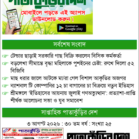
সর্বশেষ সংবাদ
টেন্ডার ছাড়াই সরকারি গাছ বিক্রি করলেন বিসিক কর্মকর্তা
বড়লেখা সীমান্তে বৃদ্ধা মহিলাকে পুশইনের চেষ্টা: রুখে দিলো ৫২
বিজিবি
মাছ ধরার জালে আটকে মা/রা গেল বিশাল আকৃতির অজগর
ন্যাশনাল টি কোম্পানির ১২ চা বাগানের চা বিক্রয়ে নতুন ইতিহাস
শ্রীমঙ্গলে ‘ইতিহাসের আয়নায় জুলাই গণঅভ্যুত্থান’: প্রত্যাশা-প্রাপ্তি
শীর্ষক আলোচনা সভা ও যুব সমাবেশ
সাপ্তাহিক পাতাকুঁড়ির দেশ
৩ আগস্ট ২০২৬ : ৩০ তম বর্ষ : সংখ্যা ২৫