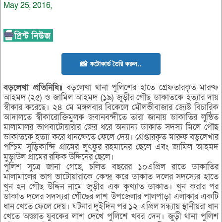
May 25, 2016,
📸 ফটোকার্ড তৈরি করুন..
বড়লেখা প্রতিনিধি॥
বড়লেখা থানা পুলিশের হাতে গ্রেফতারকৃত মারুফ
আহমদ (২৫) ও জামিল আহমদ (১৯) জুড়ীর গৌছ ডাকাতকে হত্যার দায়
স্বীকার করেছে। ২৪ মে মঙ্গলবার বিকেলে মৌলভীবাজার জ্যেষ্ট বিচারিক
আদালতে স্বীকারোক্তিমুলক জবানবন্দীতে তারা জানায় ডাকাতির লুন্ঠিত
মালামালর ভাগবাটোয়ারার জের ধরে অন্যান্য ডাকাত সদস্য মিলে গৌছ
ডাকাতকে হত্যা করে ধানক্ষেতে ফেলে দেয়। গ্রেপ্তারকৃত মারুফ বড়লেখার
পশ্চিম সুড়িকান্দি গ্রামের লুৎফুর রহমানের ছেলে এবং জামিল আহমদ
মুড়াউল গ্রামের রফিক উদ্দিনের ছেলে।
পুলিশ সুত্রে জানা গেছে, চলিত বছরের ১০এপ্রিল রাতে ডাকাতির
মালামালের ভাগ ভাটোয়ারাকে কেন্দ্র করে ডাকাত দলের সদস্যের হাতে
খুন হন গৌছ উদ্দিন নামে জুড়ীর এক কুখ্যাত ডাকাত। খুন করার পর
ডাকাত দলের সদস্যরা গৌছের লাশ উপজেলার পালপাড়া এলাকার একটি
ধান খেতে ফেলে দেয়। ঘটনার দুইদিন পর ১২ এপ্রিল সন্ধ্যায় স্থানীয়রা ধান
খেতে অজ্ঞাত যুবকের লাশ দেখে পুলিশে খবর দেন। জুড়ী থানা পুলিশ