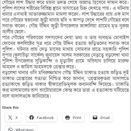
গৌছের লাশ উদ্ধার করে ময়না তদন্ত শেষে অজ্ঞাত হিসেবে দাফন করে।
পুলিশ লাশের শরীরের বিভিন্ন স্থানে আঘাতের চিহ্ন দেখতে পায়। এ ঘটনায়
থানার এসআই আক্তারুজ্জামান মামলা করেন। লাশ উদ্ধারের প্রায় এক মাস
পরে গৌছের স্বজনেরা জুড়ী থানায় ছবি ও কাপড় দেখে লাশটি গৌছের বলে
সনাক্ত করেন। গৌছ উদ্দিন জুড়ী উপজেলার জাঙ্গালিয়া গ্রামের মৃত নুরুজ
আলীর ছেলে।
পরে গৌছের পরিবারের সদস্যদের দেয়া তথ্য ও তার ব্যবহৃত মোবাইল
ফোনের কললিষ্টের সূত্র ধরে গৌছ উদ্দিন হত্যায় জড়িতদের শনাক্ত করে
পুলিশ। ঘটনার প্রায় দেড় মাসের মাথায় সোমবার রাতে সহকারি পুলিশ
সুপার (কুলাউড়া সার্কেল) জুনায়েদ আলম সরকারের নেতৃত্বে বড়লেখা থানা
পুলিশ উপজেলার সুড়িকান্দি ও মুড়াউল গ্রামে অভিযান চালিয়ে মারুফ
আহমদ ও জামিল আহমদকে গ্রেপ্তার করে।
বড়লেখা থানার ওসি মনিরুজ্জামান গৌছ উদ্দিন ডাকাত হত্যায় জড়িত দুই
ডাকাত গ্রেপ্তারের সত্যতা নিশ্চিত করে জানান, ‘গ্রেপ্তারকৃতরা আদালতে
হত্যাকান্ডে জড়িত থাকার স্বীকারোক্তিমুলক জবানবন্দি দিয়েছে। ডাকাতি
করা মালামালের ভাগ ভাটোয়ারাকে কেন্দ্র করে তারা এ হত্যাকান্ড ঘটিয়েছে
বলে আদালতকে জানিয়েছে।
Share this:
X
Facebook
Print
Email
WhatsApp