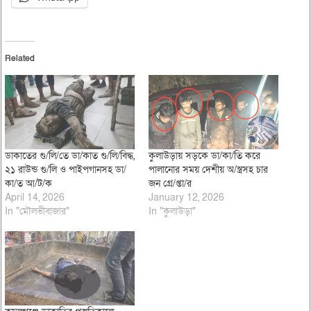
Related
ডাকাতের গু/লি/তে ডা/কাত গু/লি/বিদ্ধ,
কুলাউড়ায় সড়কে ডা/কা/তি করে
২১ রাউন্ড গু/লি ও পাইপগানসহ ডা/
পালানোর সময় দেশীয় অ/স্ত্রসহ চার
কা/ত আ/ট/ক
জন গ্রে/প্তা/র
April 14, 2026
January 12, 2026
In "মৌলভীবাজার"
In "কুলাউড়া"