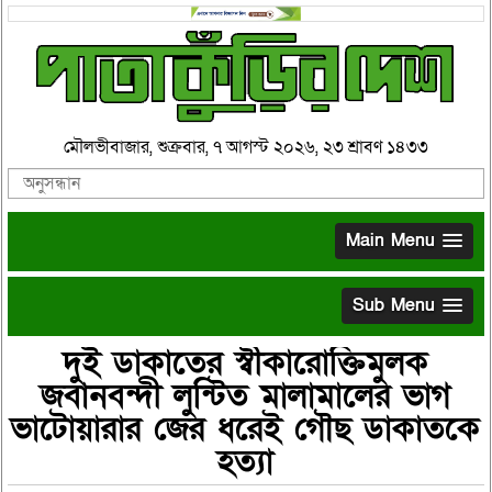
মৌলভীবাজার, শুক্রবার, ৭ আগস্ট ২০২৬, ২৩ শ্রাবণ ১৪৩৩
Main Menu
Sub Menu
দুই ডাকাতের স্বীকারোক্তিমুলক
জবানবন্দী লুন্টিত মালামালের ভাগ
ভাটোয়ারার জের ধরেই গৌছ ডাকাতকে
হত্যা