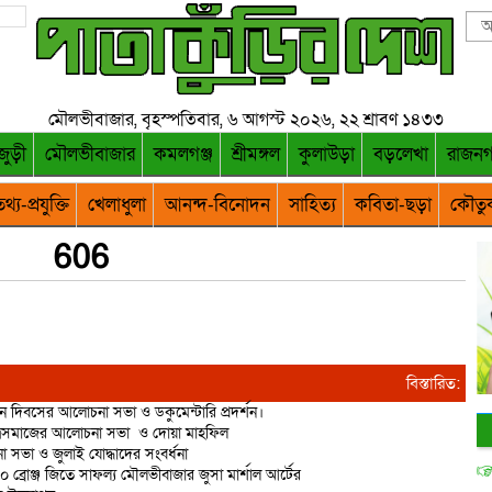
মৌলভীবাজার, বৃহস্পতিবার, ৬ আগস্ট ২০২৬, ২২ শ্রাবণ ১৪৩৩
জুড়ী
মৌলভীবাজার
কমলগঞ্জ
শ্রীমঙ্গল
কুলাউড়া
বড়লেখা
রাজন
থ্য-প্রযুক্তি
খেলাধুলা
আনন্দ-বিনোদন
সাহিত্য
কবিতা-ছড়া
কৌতু
606
বিস্তারিত:
ান দিবসের আলোচনা সভা ও ডকুমেন্টারি প্রদর্শন।
াত্রসমাজের আলোচনা সভা ও দোয়া মাহফিল
 সভা ও জুলাই যোদ্ধাদের সংবর্ধনা
 ১০ ব্রোঞ্জ জিতে সাফল্য মৌলভীবাজার জুসা মার্শাল আর্টের