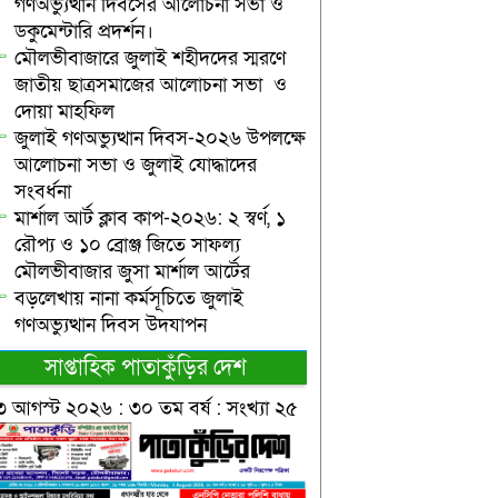
গণঅভ্যুত্থান দিবসের আলোচনা সভা ও
ডকুমেন্টারি প্রদর্শন।
মৌলভীবাজারে জুলাই শহীদদের স্মরণে
জাতীয় ছাত্রসমাজের আলোচনা সভা ও
দোয়া মাহফিল
জুলাই গণঅভ্যুত্থান দিবস-২০২৬ উপলক্ষে
আলোচনা সভা ও জুলাই যোদ্ধাদের
সংবর্ধনা
মার্শাল আর্ট ক্লাব কাপ-২০২৬: ২ স্বর্ণ, ১
রৌপ্য ও ১০ ব্রোঞ্জ জিতে সাফল্য
মৌলভীবাজার জুসা মার্শাল আর্টের
বড়লেখায় নানা কর্মসূচিতে জুলাই
গণঅভ্যুত্থান দিবস উদযাপন
সাপ্তাহিক পাতাকুঁড়ির দেশ
৩ আগস্ট ২০২৬ : ৩০ তম বর্ষ : সংখ্যা ২৫