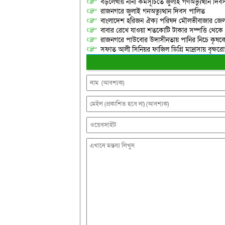
বড়লেখায় নানা কর্মসূচিতে জুলাই গণঅভ্যুত্থান দ
রাজনগরে জুলাই গনঅভ্যুত্থান দিবস পালিত
বাংলাদেশ হরিজন ঐক্য পরিষদ মৌলভীবাজার জেলা শ
বাবার রেখে যাওয়া শতকোটি টাকার সম্পত্তি থেক
রাজনগরে পাউবোর উদাসীনতায় পানির নিচে কৃষকের স্ব
সফাত আলী সিনিয়র ফাজিল ডিগ্রি মাদ্রাসায় বৃক্ষরোপ