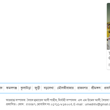
াদ
কমলগঞ্জ
কুলাউড়া
জুড়ী
বড়লেখা
মৌলভীবাজার
রাজনগর
শ্রীমঙ্গল
প্রব
ভারপ্রাপ্ত সম্পাদক: সৈয়দ হুমায়েদ আলী শাহীন, নির্বাহী সম্পাদক: এস এম উমেদ আলী, সৈয়
প্রকাশিত। ফোন : ৫৩৩৪৭, মোবাইল নং ০১৭১১-৮১৪০০৩, E-mail : umedntv@gmail