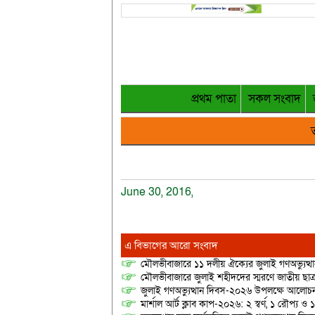
প্রথম পাতা
সকল সংবাদ
ত
June 30, 2016,
এ বিভাগের আরো সংবাদ
মৌলভীবাজারে ১১ দলীয় ঐক্যের জুলাই গণঅভ্যুত্থ
মৌলভীবাজারে জুলাই শহীদদের স্মরণে জাতীয় ছ
জুলাই গণঅভ্যুত্থান দিবস-২০২৬ উপলক্ষে আলোচনা
মার্শাল আর্ট ক্লাব কাপ-২০২৬: ২ স্বর্ণ, ১ রৌপ্য ও