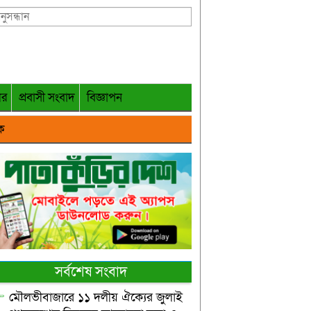
গর
প্রবাসী সংবাদ
বিজ্ঞাপন
ক
সর্বশেষ সংবাদ
মৌলভীবাজারে ১১ দলীয় ঐক্যের জুলাই