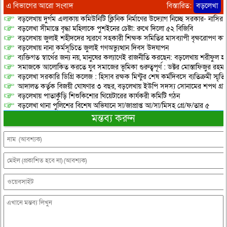
এ বিভাগের আরো সংবাদ
বিস্তারিত:
বড়লেখা
বড়লেখায় দুর্গম এলাকায় কমিউনিটি ক্লিনিক নির্মাণের উদ্যোগ নিচ্ছে সরকার- নাসির
বড়লেখা সীমান্তে বৃদ্ধা মহিলাকে পুশইনের চেষ্টা: রুখে দিলো ৫২ বিজিবি
বড়লেখায় জুলাই শহীদদের স্মরণে সহকারী শিক্ষক সমিতির মাসব্যাপী বৃক্ষরোপণ কর্ম
বড়লেখায় নানা কর্মসূচিতে জুলাই গণঅভ্যুত্থান দিবস উদযাপন
ব্যক্তিগত স্বার্থের জন্য নয়, মানুষের কল্যাণেই রাজনীতি করছেন: বড়লেখায় শরীফুল হ
সমাজকে আলোকিত করতে যুব সমাজের ভূমিকা গুরুত্বপূর্ণ : ডক্টর মোস্তাফিজুর রহম
বড়লেখা সরকারি ডিগ্রি কলেজ : হিসাব রক্ষক মিন্টুর শেষ কর্মদিবসে ব্যতিক্রমী স্মৃ
আদালত কর্তৃক বিজয়ী ঘোষণার ৩ বছর, বড়লেখায় ইউপি সদস্য সোনামের শপথ গ্র
বড়লেখায় পাতাকুঁড়ি শিশুকিশোর থিয়েটারের কার্যকরী কমিটি গঠন
বড়লেখা থানা পুলিশের বিশেষ অভিযানে সা/জাপ্রাপ্ত আ/সা/মিসহ গ্রে/ফ/তার ৫
মন্তব্য করুন