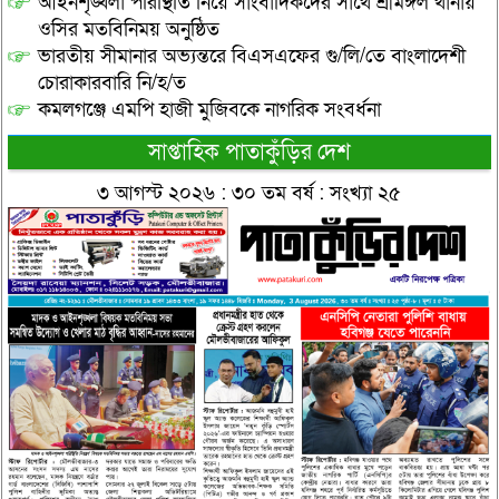
আইনশৃঙ্খলা পরিস্থিতি নিয়ে সাংবাদিকদের সাথে শ্রীমঙ্গল থানায়
ওসির মতবিনিময় অনুষ্ঠিত
ভারতীয় সীমানার অভ্যন্তরে বিএসএফের গু/লি/তে বাংলাদেশী
চোরাকারবারি নি/হ/ত
কমলগঞ্জে এমপি হাজী মুজিবকে নাগরিক সংবর্ধনা
সাপ্তাহিক পাতাকুঁড়ির দেশ
৩ আগস্ট ২০২৬ : ৩০ তম বর্ষ : সংখ্যা ২৫