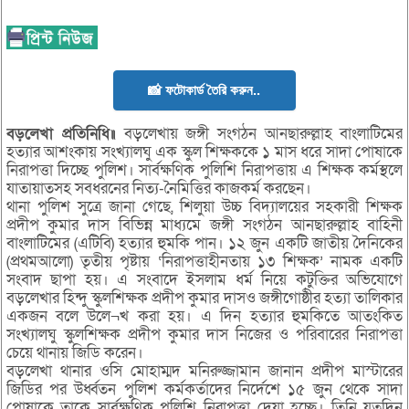
📸 ফটোকার্ড তৈরি করুন..
বড়লেখা প্রতিনিধি॥
বড়লেখায় জঙ্গী সংগঠন আনছারুল্লাহ বাংলাটিমের
হত্যার আশংকায় সংখ্যালঘু এক স্কুল শিক্ষককে ১ মাস ধরে সাদা পোষাকে
নিরাপত্তা দিচ্ছে পুলিশ। সার্বক্ষণিক পুলিশি নিরাপত্তায় এ শিক্ষক কর্মস্থলে
যাতায়াতসহ সবধরনের নিত্য-নৈমিত্তির কাজকর্ম করছেন।
থানা পুলিশ সুত্রে জানা গেছে, শিলুয়া উচ্চ বিদ্যালয়ের সহকারী শিক্ষক
প্রদীপ কুমার দাস বিভিন্ন মাধ্যমে জঙ্গী সংগঠন আনছারুল্লাহ বাহিনী
বাংলাটিমের (এটিবি) হত্যার হুমকি পান। ১২ জুন একটি জাতীয় দৈনিকের
(প্রথমআলো) তৃতীয় পৃষ্টায় ‘নিরাপত্তাহীনতায় ১৩ শিক্ষক’ নামক একটি
সংবাদ ছাপা হয়। এ সংবাদে ইসলাম ধর্ম নিয়ে কটুক্তির অভিযোগে
বড়লেখার হিন্দু স্কুলশিক্ষক প্রদীপ কুমার দাসও জঙ্গীগোষ্ঠীর হত্যা তালিকার
একজন বলে উলে¬খ করা হয়। এ দিন হত্যার হুমকিতে আতংকিত
সংখ্যালঘু স্কুলশিক্ষক প্রদীপ কুমার দাস নিজের ও পরিবারের নিরাপত্তা
চেয়ে থানায় জিডি করেন।
বড়লেখা থানার ওসি মোহাম্মদ মনিরুজ্জামান জানান প্রদীপ মাস্টারের
জিডির পর উর্ধ্বতন পুলিশ কর্মকর্তাদের নির্দেশে ১৫ জুন থেকে সাদা
পোষাকে তাকে সার্বক্ষণিক পুলিশি নিরাপত্তা দেয়া হচ্ছে। তিনি যতদিন