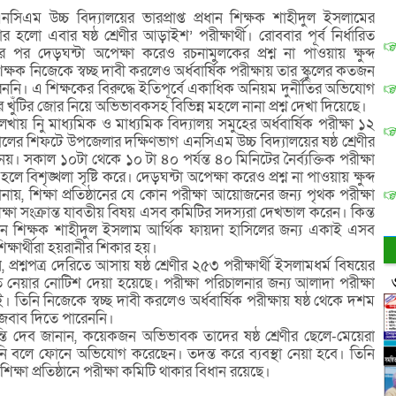
িএম উচ্চ বিদ্যালয়ের ভারপ্রাপ্ত প্রধান শিক্ষক শাহীদুল ইসলামের
ার হলো এবার ষষ্ঠ শ্রেণীর আড়াইশ’ পরীক্ষার্থী। রোববার পূর্ব নির্ধারিত
্ষার পর দেড়ঘন্টা অপেক্ষা করেও রচনামুলকের প্রশ্ন না পাওয়ায় ক্ষুব্দ
শিক্ষক নিজেকে স্বচ্ছ দাবী করলেও অর্ধবার্ষিক পরীক্ষায় তার স্কুলের কতজন
পারেননি। এ শিক্ষকের বিরুদ্ধে ইতিপূর্বে একাধিক অনিয়ম দুর্নীতির অভিযোগ
ার খুঁটির জোর নিয়ে অভিভাবকসহ বিভিন্ন মহলে নানা প্রশ্ন দেখা দিয়েছে।
েখায় নিু মাধ্যমিক ও মাধ্যমিক বিদ্যালয় সমুহের অর্ধবার্ষিক পরীক্ষা ১২
ের শিফটে উপজেলার দক্ষিণভাগ এনসিএম উচ্চ বিদ্যালয়ের ষষ্ঠ শ্রেণীর
য়। সকাল ১০টা থেকে ১০ টা ৪০ পর্যন্ত ৪০ মিনিটের নৈর্ব্যক্তিক পরীক্ষা
 হলে বিশৃঙ্খলা সৃষ্টি করে। দেড়ঘন্টা অপেক্ষা করেও প্রশ্ন না পাওয়ায় ক্ষুব্দ
জানায়, শিক্ষা প্রতিষ্ঠানের যে কোন পরীক্ষা আয়োজনের জন্য পৃথক পরীক্ষা
ষা সংক্রান্ত যাবতীয় বিষয় এসব কমিটির সদস্যরা দেখভাল করেন। কিন্ত
ত প্রধান শিক্ষক শাহীদুল ইসলাম আর্থিক ফায়দা হাসিলের জন্য একাই এসব
শিক্ষার্থীরা হয়রানীর শিকার হয়।
, প্রশ্নপত্র দেরিতে আসায় ষষ্ঠ শ্রেণীর ২৫৩ পরীক্ষার্থী ইসলামধর্ম বিষয়ের
ে নেয়ার নোটিশ দেয়া হয়েছে। পরীক্ষা পরিচালনার জন্য আলাদা পরীক্ষা
তিনি নিজেকে স্বচ্ছ দাবী করলেও অর্ধবার্ষিক পরীক্ষায় ষষ্ঠ থেকে দশম
ের জবাব দিতে পারেননি।
ান্তি দেব জানান, কয়েকজন অভিভাবক তাদের ষষ্ঠ শ্রেণীর ছেলে-মেয়েরা
রেনি বলে ফোনে অভিযোগ করেছেন। তদন্ত করে ব্যবস্থা নেয়া হবে। তিনি
িক্ষা প্রতিষ্ঠানে পরীক্ষা কমিটি থাকার বিধান রয়েছে।