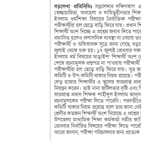
বড়লেখা প্রতিনিধি॥
বড়লেখার দক্ষিণভাগ এনস
স্বেচ্ছাচারিতা, অবহেলা ও দায়িত্বহীনতার শিক
ইসলাম ধর্মশিক্ষা বিষয়ের নৈর্ব্যক্তিক পরীক
পরীক্ষার্থীরা হল ছেড়ে বাড়ি ফিরে যায়। প্রধান 
শিক্ষার্থী অংশ নিচ্ছে এ প্রশ্নের জবাব দিতে 
প্রমানিত হলেও প্রশাসনিক ব্যবস্থা না নেয়ায় ত
পরীক্ষার্থী ও অভিভাবক সুত্রে জানা গেছে, বড়ল
জুলাই থেকে শুরু হয়। ১৭ জুলাই রোববার সকাল
ইসলাম ধর্ম বিষয়ের আড়াইশ’ শিক্ষার্থী অংশ নে
শেষে রচনামুলক প্রশ্নপত্র না পাওয়ায় পরীক্ষার্থী
পরীক্ষার্থীরা হল ছেড়ে বাড়ি ফিরে যায়। সুত্র 
কমিটি ও উপ-কমিটি থাকার নিয়ম রয়েছে। পরীক্
দেড় হাজার শিক্ষার্থীর এ স্কুলের ভারপ্রাপ্
নিয়ন্ত্রন করেন। তাই নানা জটিলতার সৃষ্টি এবং 
ভারপ্রাপ্ত প্রধান শিক্ষক শাহীদুল ইসলাম জানান
রচনামুলকের পরীক্ষা দিতে পারেনি। পরবর্তীত
কমিটি থাকার নিয়ম রয়েছে বলে তার জানা নেই। 
শ্রেণীর কতজন শিক্ষার্থী অংশ নিয়েছে এ প্রশ্ন
উপজেলা মাধ্যমিক শিক্ষা কর্মকর্তা সমীর ক
রোববার নির্ধারিত বিষয়ের পরীক্ষা দিতে পা
আরো জানান, পরীক্ষা পরিচালনার জন্য প্রত্যেক শ