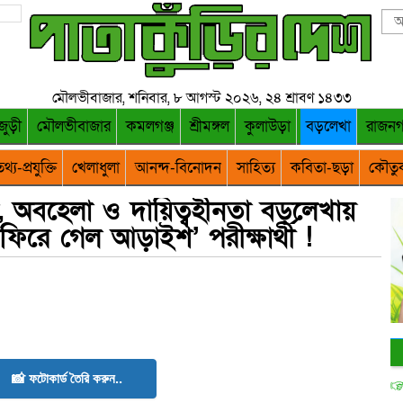
মৌলভীবাজার, শনিবার, ৮ আগস্ট ২০২৬, ২৪ শ্রাবণ ১৪৩৩
জুড়ী
মৌলভীবাজার
কমলগঞ্জ
শ্রীমঙ্গল
কুলাউড়া
বড়লেখা
রাজন
থ্য-প্রযুক্তি
খেলাধুলা
আনন্দ-বিনোদন
সাহিত্য
কবিতা-ছড়া
কৌতু
রিতা, অবহেলা ও দায়িত্বহীনতা বড়লেখায়
 ফিরে গেল আড়াইশ’ পরীক্ষার্থী !
📸 ফটোকার্ড তৈরি করুন..