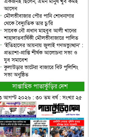
একজনই ছিলেন, এমন মানুষ খুব কমই
আসেন
মৌলভীবাজার পৌর পানি শোধনাগার
থেকে বৈদ্যুতিক তার চু/রি
সাবেক নৌ প্রধান মাহবুব আলী খানের
শাহাদাতবার্ষিকী মৌলভীবাজারে পালিত
‘ইতিহাসের আয়নায় জুলাই গণঅভ্যুত্থান’ :
প্রত্যাশা-প্রাপ্তি শীর্ষক আলোচনা সভা ও
যুব সমাবেশ
কুলাউড়ার ভাটেরা বাজারে বিট পুলিশিং
সভা অনুষ্ঠিত
সাপ্তাহিক পাতাকুঁড়ির দেশ
৩ আগস্ট ২০২৬ : ৩০ তম বর্ষ : সংখ্যা ২৫