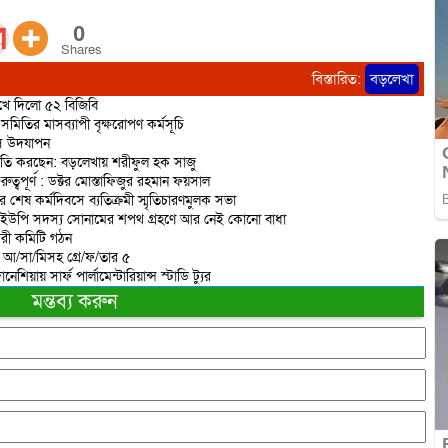
0
Shares
বিস্তারিত:
বড়লেখা
রুখে দিলো ৫২ বিজিবি
মিতির মাসব্যাপী বৃক্ষরোপণ কর্মসূচি
িবস উদযাপন
রাজনীতি করছেন: বড়লেখায় শরীফুল হক সাজু
বপূর্ণ : ডক্টর মোস্তাফিজুর রহমান ফয়সাল
র শেষ কর্মদিবসে ব্যতিক্রমী স্মৃতিচারণমুলক সভা
 ইউপি সদস্য সোনামের শপথ গ্রহণে আর নেই কোনো বাধা
করী কমিটি গঠন
ত আ/সা/মিসহ গ্রে/ফ/তার ৫
িয়ায় সার্ফ পার্লামেন্টারিয়ান্স স্টাডি ট্যুর
মন্তব্য করুন