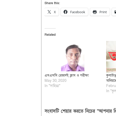
Share this:
X
Facebook
Print
Related
এসএসসি রেজাল্ট, ক্লাস ও পরীক্ষা
কুলাউড়
May 30, 2020
অনিয়ম
In "সাহিত্য"
Febru
In "কুল
সংবাদটি শেয়ার করতে নিচের “আপনার প্র