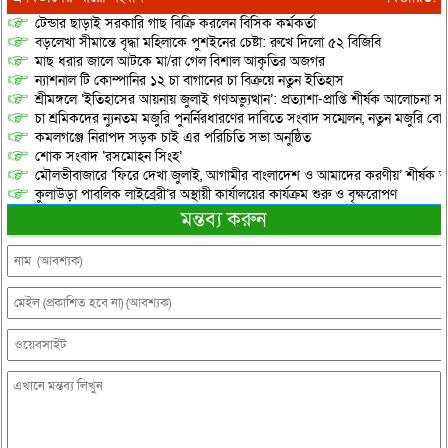
টেন্ডার ছাড়াই সরকারি গাছ বিক্রি করলেন বিসিক কর্মকর্তা
বড়লেখা সীমান্তে বৃদ্ধা মহিলাকে পুশইনের চেষ্টা: রুখে দিলো ৫২ বিজিবি
মাছ ধরার জালে আটকে মা/রা গেল বিশাল আকৃতির অজগর
ন্যাশনাল টি কোম্পানির ১২ চা বাগানের চা বিক্রয়ে নতুন ইতিহাস
শ্রীমঙ্গলে ‘ইতিহাসের আয়নায় জুলাই গণঅভ্যুত্থান’: প্রত্যাশা-প্রাপ্তি শীর্ষক আলোচনা
চা শ্রমিকদের ন্যুনতম মজুরি পুনর্নিরধারণের দাবিতে সংবাদ সম্মেলন, নতুন মজুরি বো
কমলগঞ্জে নিরাপদ সড়ক চাই এর পরিচিতি সভা অনুষ্ঠিত
শোক সংবাদ ‘রসমোহন সিংহ’
মৌলভীবাজারে ‘ফিরে দেখা জুলাই, আগামীর বাংলাদেশ ও আমাদের করণীয়’ শীর্ষক আ
কুলাউড়া পাবলিক লাইব্রেরী’র অস্থায়ী কার্যালয়ের কার্যক্রম শুরু ও বৃক্ষরোপণ
মন্তব্য করুন