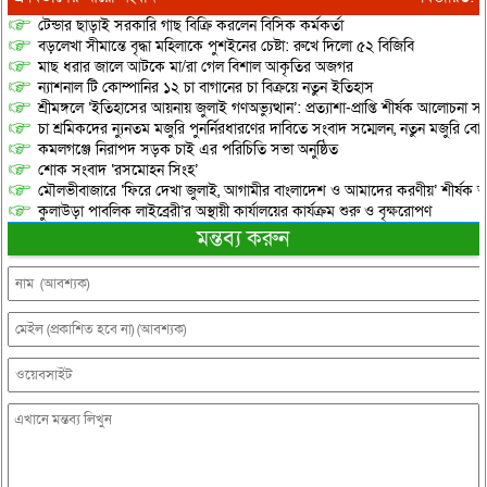
টেন্ডার ছাড়াই সরকারি গাছ বিক্রি করলেন বিসিক কর্মকর্তা
বড়লেখা সীমান্তে বৃদ্ধা মহিলাকে পুশইনের চেষ্টা: রুখে দিলো ৫২ বিজিবি
মাছ ধরার জালে আটকে মা/রা গেল বিশাল আকৃতির অজগর
ন্যাশনাল টি কোম্পানির ১২ চা বাগানের চা বিক্রয়ে নতুন ইতিহাস
শ্রীমঙ্গলে ‘ইতিহাসের আয়নায় জুলাই গণঅভ্যুত্থান’: প্রত্যাশা-প্রাপ্তি শীর্ষক আলোচনা
চা শ্রমিকদের ন্যুনতম মজুরি পুনর্নিরধারণের দাবিতে সংবাদ সম্মেলন, নতুন মজুরি বো
কমলগঞ্জে নিরাপদ সড়ক চাই এর পরিচিতি সভা অনুষ্ঠিত
শোক সংবাদ ‘রসমোহন সিংহ’
মৌলভীবাজারে ‘ফিরে দেখা জুলাই, আগামীর বাংলাদেশ ও আমাদের করণীয়’ শীর্ষক আ
কুলাউড়া পাবলিক লাইব্রেরী’র অস্থায়ী কার্যালয়ের কার্যক্রম শুরু ও বৃক্ষরোপণ
মন্তব্য করুন