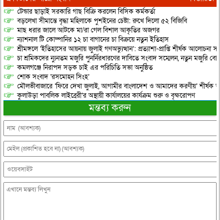
টেন্ডার ছাড়াই সরকারি গাছ বিক্রি করলেন বিসিক কর্মকর্তা
বড়লেখা সীমান্তে বৃদ্ধা মহিলাকে পুশইনের চেষ্টা: রুখে দিলো ৫২ বিজিবি
মাছ ধরার জালে আটকে মা/রা গেল বিশাল আকৃতির অজগর
ন্যাশনাল টি কোম্পানির ১২ চা বাগানের চা বিক্রয়ে নতুন ইতিহাস
শ্রীমঙ্গলে ‘ইতিহাসের আয়নায় জুলাই গণঅভ্যুত্থান’: প্রত্যাশা-প্রাপ্তি শীর্ষক আলোচনা
চা শ্রমিকদের ন্যুনতম মজুরি পুনর্নিরধারণের দাবিতে সংবাদ সম্মেলন, নতুন মজুরি বো
কমলগঞ্জে নিরাপদ সড়ক চাই এর পরিচিতি সভা অনুষ্ঠিত
শোক সংবাদ ‘রসমোহন সিংহ’
মৌলভীবাজারে ‘ফিরে দেখা জুলাই, আগামীর বাংলাদেশ ও আমাদের করণীয়’ শীর্ষক আ
কুলাউড়া পাবলিক লাইব্রেরী’র অস্থায়ী কার্যালয়ের কার্যক্রম শুরু ও বৃক্ষরোপণ
মন্তব্য করুন