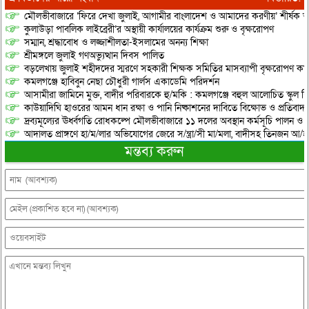
মৌলভীবাজারে ‘ফিরে দেখা জুলাই, আগামীর বাংলাদেশ ও আমাদের করণীয়’ শীর্ষক আ
কুলাউড়া পাবলিক লাইব্রেরী’র অস্থায়ী কার্যালয়ের কার্যক্রম শুরু ও বৃক্ষরোপণ
সম্মান, শ্রদ্ধাবোধ ও লজ্জাশীলতা-ইসলামের অনন্য শিক্ষা
শ্রীমঙ্গলে জুলাই গণঅভ্যুত্থান দিবস পালিত
বড়লেখায় জুলাই শহীদদের স্মরণে সহকারী শিক্ষক সমিতির মাসব্যাপী বৃক্ষরোপণ কর্ম
কমলগঞ্জে হাবিবুন নেছা চৌধুরী গার্লস একাডেমি পরিদর্শন
আসামীরা জামিনে মুক্ত, বাদীর পরিবারকে হু/মকি : কমলগঞ্জে বহুল আলোচিত স্কুল শি
কাউয়াদিঘি হাওরের আমন ধান রক্ষা ও পানি নিষ্কাশনের দাবিতে বিক্ষোভ ও প্রতিবাদ
দ্রব্যমূল্যের ঊর্ধ্বগতি রোধকল্পে মৌলভীবাজারে ১১ দলের অবস্থান কর্মসূচি পালন ও স
আদালত প্রাঙ্গণে হা/ম/লার অভিযোগের জেরে স/ন্ত্রা/সী মা/মলা, বাদীসহ তিনজন আ/হ
মন্তব্য করুন