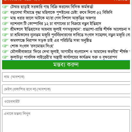
টেন্ডার ছাড়াই সরকারি গাছ বিক্রি করলেন বিসিক কর্মকর্তা
বড়লেখা সীমান্তে বৃদ্ধা মহিলাকে পুশইনের চেষ্টা: রুখে দিলো ৫২ বিজিবি
মাছ ধরার জালে আটকে মা/রা গেল বিশাল আকৃতির অজগর
ন্যাশনাল টি কোম্পানির ১২ চা বাগানের চা বিক্রয়ে নতুন ইতিহাস
শ্রীমঙ্গলে ‘ইতিহাসের আয়নায় জুলাই গণঅভ্যুত্থান’: প্রত্যাশা-প্রাপ্তি শীর্ষক আলোচনা
চা শ্রমিকদের ন্যুনতম মজুরি পুনর্নিরধারণের দাবিতে সংবাদ সম্মেলন, নতুন মজুরি বো
কমলগঞ্জে নিরাপদ সড়ক চাই এর পরিচিতি সভা অনুষ্ঠিত
শোক সংবাদ ‘রসমোহন সিংহ’
মৌলভীবাজারে ‘ফিরে দেখা জুলাই, আগামীর বাংলাদেশ ও আমাদের করণীয়’ শীর্ষক আ
কুলাউড়া পাবলিক লাইব্রেরী’র অস্থায়ী কার্যালয়ের কার্যক্রম শুরু ও বৃক্ষরোপণ
মন্তব্য করুন