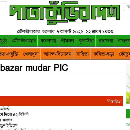
মৌলভীবাজার, শুক্রবার, ৭ আগস্ট ২০২৬, ২২ শ্রাবণ ১৪৩৩
জুড়ী
মৌলভীবাজার
কমলগঞ্জ
শ্রীমঙ্গল
কুলাউড়া
বড়লেখা
রাজন
থ্য-প্রযুক্তি
খেলাধুলা
আনন্দ-বিনোদন
সাহিত্য
কবিতা-ছড়া
কৌতু
ibazar mudar PIC
বিস্তারিত:
্মকর্তা
রুখে দিলো ৫২ বিজিবি
ির অজগর
 নতুন ইতিহাস