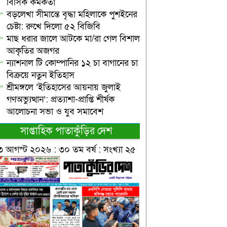
বিসিক কর্মকর্তা
বড়লেখা সীমান্তে বৃদ্ধা মহিলাকে পুশইনের
চেষ্টা: রুখে দিলো ৫২ বিজিবি
মাছ ধরার জালে আটকে মা/রা গেল বিশাল
আকৃতির অজগর
ন্যাশনাল টি কোম্পানির ১২ চা বাগানের চা
বিক্রয়ে নতুন ইতিহাস
শ্রীমঙ্গলে ‘ইতিহাসের আয়নায় জুলাই
গণঅভ্যুত্থান’: প্রত্যাশা-প্রাপ্তি শীর্ষক
আলোচনা সভা ও যুব সমাবেশ
সাপ্তাহিক পাতাকুঁড়ির দেশ
৩ আগস্ট ২০২৬ : ৩০ তম বর্ষ : সংখ্যা ২৫