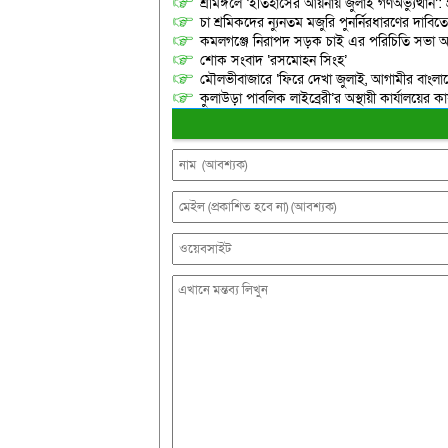
শ্রীমঙ্গলে ‘ইতিহাসের আয়নায় জুলাই গণঅভ্যুত্থান’: 
চা শ্রমিকদের ন্যুনতম মজুরি পুনর্নিরধারণের দাবি
কমলগঞ্জে নিরাপদ সড়ক চাই এর পরিচিতি সভা অনু
শোক সংবাদ ‘রসমোহন সিংহ’
মৌলভীবাজারে ‘ফিরে দেখা জুলাই, আগামীর বাংলা
কুলাউড়া পাবলিক লাইব্রেরী’র অস্থায়ী কার্যালয়ের কার