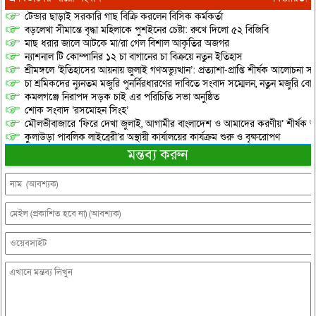
টেন্ডার ছাড়াই সরকারি গাছ বিক্রি করলেন বিসিক কর্মকর্তা
বড়লেখা সীমান্তে বৃদ্ধা মহিলাকে পুশইনের চেষ্টা: রুখে দিলো ৫২ বিজিবি
মাছ ধরার জালে আটকে মা/রা গেল বিশাল আকৃতির অজগর
ন্যাশনাল টি কোম্পানির ১২ চা বাগানের চা বিক্রয়ে নতুন ইতিহাস
শ্রীমঙ্গলে ‘ইতিহাসের আয়নায় জুলাই গণঅভ্যুত্থান’: প্রত্যাশা-প্রাপ্তি শীর্ষক আলোচনা
চা শ্রমিকদের ন্যুনতম মজুরি পুনর্নিরধারণের দাবিতে সংবাদ সম্মেলন, নতুন মজুরি বো
কমলগঞ্জে নিরাপদ সড়ক চাই এর পরিচিতি সভা অনুষ্ঠিত
শোক সংবাদ ‘রসমোহন সিংহ’
মৌলভীবাজারে ‘ফিরে দেখা জুলাই, আগামীর বাংলাদেশ ও আমাদের করণীয়’ শীর্ষক আ
কুলাউড়া পাবলিক লাইব্রেরী’র অস্থায়ী কার্যালয়ের কার্যক্রম শুরু ও বৃক্ষরোপণ
মন্তব্য করুন