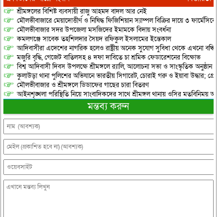
শ্রীমঙ্গলের বিশিষ্ট ব্যবসায়ী রাজু আহমদ বাদল আর নেই
মৌলভীবাজারে মেয়াদোত্তীর্ণ ও নিষিদ্ধ ফিজিশিয়ান স্যাম্পল বিক্রির দায়ে ৩ ফার্মেসিক
মৌলভীবাজার সদর উপজেলা মসজিদের ইমামকে বিদায় সংবর্ধনা
কমলগঞ্জে সাবেক তহশিলদার সৈয়দ রফিকুল ইসলামের ইন্তেকাল
আদিবাসীরা এদেশের নাগরিক হলেও রাষ্ট্রীয় অনেক সুযোগ সুবিধা থেকে এখনো বঞ্চি
মজুরি বৃদ্ধি, গেজেট বাতিলসহ ৪ দফা দাবিতে চা শ্রমিক ফেডারেশনের বিক্ষোভ
বিশ্ব আদিবাসী দিবস উপলক্ষে শ্রীমঙ্গলে র‌্যালি, আলোচনা সভা ও সাংস্কৃতিক অনুষ্ঠান
কুলাউড়া থানা পুলিশের অভিযানে ভারতীয় সিগারেট, চোরাই গরু ও ইয়াবা উদ্ধার; গ্রেপ্
মৌলভীবাজার ও শ্রীমঙ্গলে ডিডাফের গাছের চারা বিতরণ
আইনশৃঙ্খলা পরিস্থিতি নিয়ে সাংবাদিকদের সাথে শ্রীমঙ্গল থানায় ওসির মতবিনিময় অনু
মন্তব্য করুন