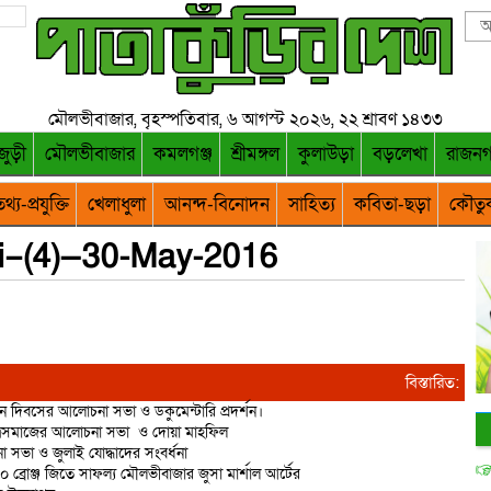
মৌলভীবাজার, বৃহস্পতিবার, ৬ আগস্ট ২০২৬, ২২ শ্রাবণ ১৪৩৩
জুড়ী
মৌলভীবাজার
কমলগঞ্জ
শ্রীমঙ্গল
কুলাউড়া
বড়লেখা
রাজন
থ্য-প্রযুক্তি
খেলাধুলা
আনন্দ-বিনোদন
সাহিত্য
কবিতা-ছড়া
কৌতু
i–(4)—30-May-2016
বিস্তারিত:
ান দিবসের আলোচনা সভা ও ডকুমেন্টারি প্রদর্শন।
াত্রসমাজের আলোচনা সভা ও দোয়া মাহফিল
 সভা ও জুলাই যোদ্ধাদের সংবর্ধনা
 ১০ ব্রোঞ্জ জিতে সাফল্য মৌলভীবাজার জুসা মার্শাল আর্টের