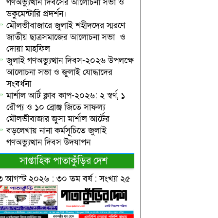
গণঅভ্যুত্থান দিবসের আলোচনা সভা ও
ডকুমেন্টারি প্রদর্শন।
মৌলভীবাজারে জুলাই শহীদদের স্মরণে
জাতীয় ছাত্রসমাজের আলোচনা সভা ও
দোয়া মাহফিল
জুলাই গণঅভ্যুত্থান দিবস-২০২৬ উপলক্ষে
আলোচনা সভা ও জুলাই যোদ্ধাদের
সংবর্ধনা
মার্শাল আর্ট ক্লাব কাপ-২০২৬: ২ স্বর্ণ, ১
রৌপ্য ও ১০ ব্রোঞ্জ জিতে সাফল্য
মৌলভীবাজার জুসা মার্শাল আর্টের
বড়লেখায় নানা কর্মসূচিতে জুলাই
গণঅভ্যুত্থান দিবস উদযাপন
সাপ্তাহিক পাতাকুঁড়ির দেশ
৩ আগস্ট ২০২৬ : ৩০ তম বর্ষ : সংখ্যা ২৫