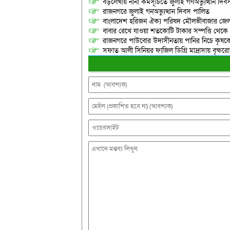
বড়লেখায় নানা কর্মসূচিতে জুলাই গণঅভ্যুত্থান দ
রাজনগরে জুলাই গনঅভ্যুত্থান দিবস পালিত
বাংলাদেশ হরিজন ঐক্য পরিষদ মৌলভীবাজার জেলা শ
বাবার রেখে যাওয়া শতকোটি টাকার সম্পত্তি থেক
রাজনগরে পাউবোর উদাসীনতায় পানির নিচে কৃষকের স্ব
সফাত আলী সিনিয়র ফাজিল ডিগ্রি মাদ্রাসায় বৃক্ষরোপ