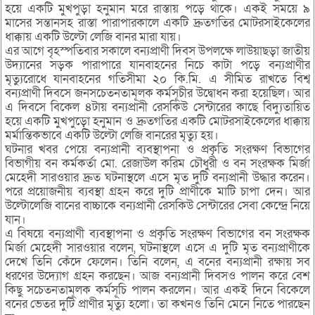
হয়ে একটি মুখপুড়া হনুমান মরে রাস্তায় পড়ে থাকে। একই সময়ে ৯
মাসের সন্তানসহ রাস্তা পারাপারকালে একটি দ্রুতগতির মোটরসাইকেলের
ধাক্কায় একটি উল্টো লেজি বানর মারা যায়।
এর আগে বৃহস্পতিবার সকালে বন্যপ্রাণী দিবস উপলক্ষে লাউয়াছড়া জাতীয়
উদ্যানের সড়ক পারাপারে যানবাহনের নিচে কাটা পড়ে বন্যপ্রাণীর
মৃত্যুরোধে যানবাহনের গতিসীমা ২০ কি.মি. এ সীমিত রাখতে বিশ্ব
বন্যপ্রাণী দিবসে জনসচেতনতামূলক কর্মসূচীর উদ্বোধন করা হয়েছিল। আর
এ দিবসে বিকেল ৪টায় বন্যপ্রানী রেসকিউ সেন্টারের কাছে বিদ্যুতায়িত
হয়ে একটি মুখপুড়ো হনুমান ও দ্রুতগতির একটি মোটরসাইকেলের ধাক্কায়
মর্মান্তিকভাবে একটি উল্টো লেজি বানরের মৃত্যু হয়।
ঘটনার খবর পেয়ে বন্যপ্রানী ব্যবস্থাপনা ও প্রকৃতি সংরক্ষণ বিভাগের
বিভাগীয় বন কর্মকর্তা মো. রেজাউল করিম চৌধুরী ও বন সংরক্ষক মির্জা
মেহেদী সারওয়ার দ্রুত ঘটনাস্থলে এসে মৃত দুটি বন্যপ্রানী উদ্ধার করেন।
পরে প্রয়োজনীয় ব্যবস্থা গ্রহন করে দুটি প্রাণীকে মাটি চাপা দেন। আর
উল্টোলেজি বানের বাচ্চাকে বন্যপ্রানী রেসকিউ সেন্টারের সেবা কেন্দ্রে নিয়ে
যান।
এ বিষয়ে বন্যপ্রাণী ব্যবস্থাপনা ও প্রকৃতি সংরক্ষণ বিভাগের বন সংরক্ষক
মির্জা মেহেদী সারওয়ার বলেন, ঘটনাস্থলে এসে এ দুটি মৃত বন্যপ্রাণীকে
দেখে তিনি কেঁদে ফেলেন। তিনি বলেন, এ বনের বন্যপ্রানী রক্ষায় সব
ধরণের উদ্যোগ গ্রহন করছেন। আজ বন্যপ্রানী দিবসও পালন করে বেশ
কিছু সচেতনতামূলক কর্মসূচি পালন করলেন। আর একই দিনে বিকেলে
বনের ভেতর দুটি প্রাণীর মৃত্যু হলো। তা কখনও তিনি মেনে নিতে পারছেন