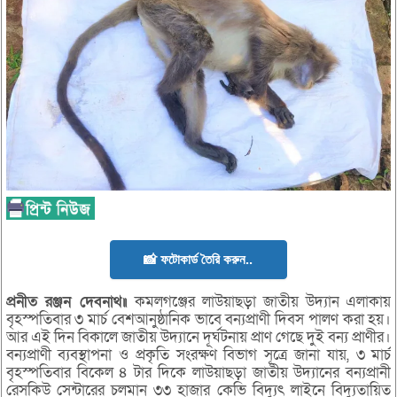
📸 ফটোকার্ড তৈরি করুন..
প্রনীত রঞ্জন দেবনাথ॥
কমলগঞ্জের লাউয়াছড়া জাতীয় উদ্যান এলাকায়
বৃহস্পতিবার ৩ মার্চ বেশআনুষ্ঠানিক ভাবে বন্যপ্রাণী দিবস পালণ করা হয়।
আর এই দিন বিকালে জাতীয় উদ্যানে দূর্ঘটনায় প্রাণ গেছে দুই বন্য প্রাণীর।
বন্যপ্রাণী ব্যবস্থাপনা ও প্রকৃতি সংরক্ষণ বিভাগ সূত্রে জানা যায়, ৩ মার্চ
বৃহস্পতিবার বিকেল ৪ টার দিকে লাউয়াছড়া জাতীয় উদ্যানের বন্যপ্রানী
রেসকিউ সেন্টারের চলমান ৩৩ হাজার কেভি বিদ্যুৎ লাইনে বিদ্যুতায়িত