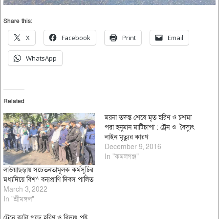
Share this:
X
Facebook
Print
Email
WhatsApp
Related
ময়না তদন্ত শেষে মৃত হরিণ ও চশমা
পরা হনুমান মাটিচাপা : ট্রেন ও বৈদ্যুৎ
লাইন মৃত্যুর কারণ
December 9, 2016
In "কমলগঞ্জ"
লাউয়াছড়ায় সচেতনতামূলক কর্মসূচির
মধ্যদিয়ে বিশ^ বন্যপ্রাণি দিবস পালিত
March 3, 2022
In "শ্রীমঙ্গল"
ট্রেনে কাটা পড়ে হরিণ ও বিদ্যুৎ পৃষ্ট