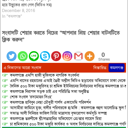
হয়ে উল্লুকের প্রাণ গেল (ভিডিও সহ)
December 8, 2016
In "কমলগঞ্জ"
সংবাদটি শেয়ার করতে নিচের “আপনার প্রিয় শেয়ার বাটনটিতে
ক্লিক করুন”
0
Shares
এ বিভাগের আরো সংবাদ
বিস্তারিত:
কমলগঞ্জ
কমলগঞ্জে এমপি হাজী মুজিবকে নাগরিক সংবর্ধনা
এমপি নাসের রহমানের এআই তৈরী অশ্লীল ভিডিও ছড়ানোর অভিযোগে ঢাকা থেকে আ/সা
দৈনিক ৫০০ টাকা মজুরিসহ চা শ্রমিক ইউনিয়নের নির্বাচনের দাবিতে কমলগঞ্জে চা-শ্
কমলগঞ্জে নিরাপদ সড়ক চাই এর পরিচিতি সভা অনুষ্ঠিত
শোক সংবাদ ‘রসমোহন সিংহ’
কমলগঞ্জে হাবিবুন নেছা চৌধুরী গার্লস একাডেমি পরিদর্শন
আসামীরা জামিনে মুক্ত, বাদীর পরিবারকে হু/মকি : কমলগঞ্জে বহুল আলোচিত স্কুল শি
সফাত আলী সিনিয়র ফাজিল ডিগ্রি মাদ্রাসায় বৃক্ষরোপণ কর্মসূচি সম্পন্ন
কমলগঞ্জে তরুণীকে শ্লী/লতাহানির অভিযোগে গ্রে/প্তার লায়েস মিয়া
চা শ্রমিকদের ৫০০ টাকা মজুরি কার্যকর ও অবাধ নির্বাচনের দাবিতে কমলগঞ্জে গণবি