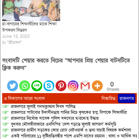
চা-বাগানের শিক্ষার্থীদের মাঝে শিক্ষা
উপকরণ বিতরণ
June 15, 2023
In "শ্রীমঙ্গল"
সংবাদটি শেয়ার করতে নিচের “আপনার প্রিয় শেয়ার বাটনটিতে
ক্লিক করুন”
0
Shares
এ বিভাগের আরো সংবাদ
বিস্তারিত:
রাজনগর
রাজনগরে জুলাই গনঅভ্যুত্থান দিবস পালিত
রাজনগরে পাউবোর উদাসীনতায় পানির নিচে কৃষকের স্বপ্ন, বিপাকে শিক্ষার্থীরা
রাজনগরে নিখোঁজ সাবেক পুলিশ সদস্যের ম/রদে/হ উদ্ধার
বুধবার মৌলভীবাজারে এনসিপির ‘দেশ গড়তে জুলাই জাগরণ’ কর্মসূচি
রাজনগরে গ্রামীণ সড়কের কোর রোড নেটওয়ার্ক ও তথ্য যাচাই বিষয়ক কর্মশালা
একই পরিবারের ১১ দৃষ্টিপ্রতিবন্ধীর পাশে এমপি নাসের রহমান : খাদ্য ও আর্থিক স