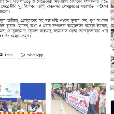
ীনের সভাপতিত্বে ও সেক্রেটারী মিছবাহুল হাসানের সঞ্চালনায় এতে
সেক্রেটারি মু. ইয়ামির আলী, রাজনগর প্রেসক্লাবের সভাপতি আউয়াল
সোহেল।
ুল আজিজ, প্রেসক্লাবের সহ-সভাপতি শংকর দুলাল দেব, যুগ্ম সাধারণ
ৈয়দ ফুয়াদ হোসেন, তথ্য ও প্রচার সম্পাদক আহমদউর রহমান ইমরান,
, গৌছুজ্জামান, জুয়েল আহমদ, জামায়াত নেতা তারেকুজ্জামান খান
ছবাউর রহমান প্রমুখ।
Email
WhatsApp