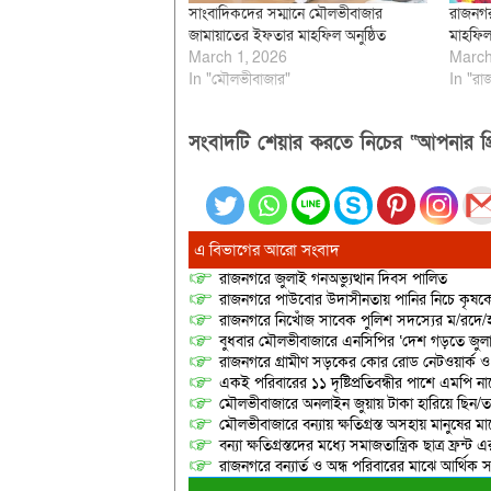
সাংবাদিকদের সম্মানে মৌলভীবাজার
রাজনগর
জামায়াতের ইফতার মাহফিল অনুষ্ঠিত
মাহফিল 
March 1, 2026
March
In "মৌলভীবাজার"
In "রা
সংবাদটি শেয়ার করতে নিচের “আপনার প্র
এ বিভাগের আরো সংবাদ
রাজনগরে জুলাই গনঅভ্যুত্থান দিবস পালিত
রাজনগরে পাউবোর উদাসীনতায় পানির নিচে কৃষকের স্ব
রাজনগরে নিখোঁজ সাবেক পুলিশ সদস্যের ম/রদে/হ
বুধবার মৌলভীবাজারে এনসিপির ‘দেশ গড়তে জুলাই
রাজনগরে গ্রামীণ সড়কের কোর রোড নেটওয়ার্ক ও 
একই পরিবারের ১১ দৃষ্টিপ্রতিবন্ধীর পাশে এমপি 
মৌলভীবাজারে অনলাইন জুয়ায় টাকা হারিয়ে ছিন/তাই
মৌলভীবাজারে বন্যায় ক্ষতিগ্রস্ত অসহায় মানুষের 
বন্যা ক্ষতিগ্রস্তদের মধ্যে সমাজতান্ত্রিক ছাত্র ফ্রন্ট 
রাজনগরে বন্যার্ত ও অন্ধ পরিবারের মাঝে আর্থিক স