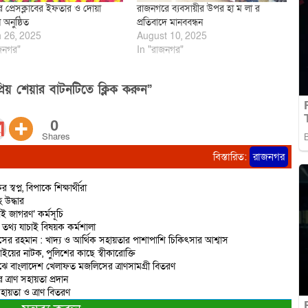
 প্রেসক্লাবের ইফতার ও দোয়া
রাজনগরে ব্যবসায়ীর উপর হা ম লা র
অনুষ্ঠিত
প্রতিবাদে মানববন্ধন
 26, 2025
August 10, 2025
জনগর"
In "রাজনগর"
িয় শেয়ার বাটনটিতে ক্লিক করুন”
0
Shares
বিস্তারিত:
রাজনগর
প্ন, বিপাকে শিক্ষার্থীরা
 উদ্ধার
 জাগরণ’ কর্মসূচি
তথ্য যাচাই বিষয়ক কর্মশালা
নাসের রহমান : খাদ্য ও আর্থিক সহায়তার পাশাপাশি চিকিৎসার আশ্বাস
য়ের নাটক, পুলিশের কাছে স্বীকারোক্তি
মাঝে বাংলাদেশ খেলাফত মজলিসের ত্রাণসামগ্রী বিতরণ
এর ত্রাণ সহায়তা প্রদান
হায়তা ও ত্রাণ বিতরণ