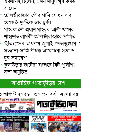
একজনই ছিলেন, এমন মানুষ খুব কমই
আসেন
মৌলভীবাজার পৌর পানি শোধনাগার
থেকে বৈদ্যুতিক তার চু/রি
সাবেক নৌ প্রধান মাহবুব আলী খানের
শাহাদাতবার্ষিকী মৌলভীবাজারে পালিত
‘ইতিহাসের আয়নায় জুলাই গণঅভ্যুত্থান’ :
প্রত্যাশা-প্রাপ্তি শীর্ষক আলোচনা সভা ও
যুব সমাবেশ
কুলাউড়ার ভাটেরা বাজারে বিট পুলিশিং
সভা অনুষ্ঠিত
সাপ্তাহিক পাতাকুঁড়ির দেশ
৩ আগস্ট ২০২৬ : ৩০ তম বর্ষ : সংখ্যা ২৫