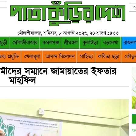
মৌলভীবাজার, শনিবার, ৮ আগস্ট ২০২৬, ২৪ শ্রাবণ ১৪৩৩
জুড়ী
মৌলভীবাজার
কমলগঞ্জ
শ্রীমঙ্গল
কুলাউড়া
বড়লেখা
রাজন
থ্য-প্রযুক্তি
খেলাধুলা
আনন্দ-বিনোদন
সাহিত্য
কবিতা-ছড়া
কৌতু
্মীদের সম্মানে জামায়াতের ইফতার
মাহফিল