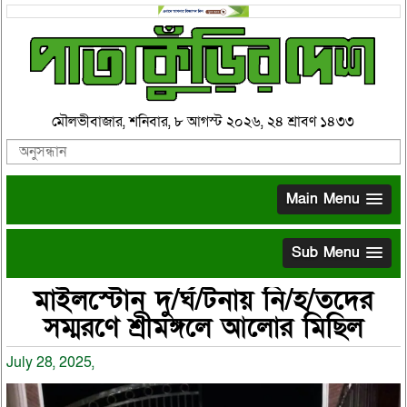
মৌলভীবাজার, শনিবার, ৮ আগস্ট ২০২৬, ২৪ শ্রাবণ ১৪৩৩
Main Menu
Sub Menu
মাইলস্টোন দু/র্ঘ/টনায় নি/হ/তদের
সম্মরণে শ্রীমঙ্গলে আলোর মিছিল
July 28, 2025,