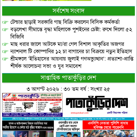
সর্বশেষ সংবাদ
টেন্ডার ছাড়াই সরকারি গাছ বিক্রি করলেন বিসিক কর্মকর্তা
বড়লেখা সীমান্তে বৃদ্ধা মহিলাকে পুশইনের চেষ্টা: রুখে দিলো ৫২
বিজিবি
মাছ ধরার জালে আটকে মা/রা গেল বিশাল আকৃতির অজগর
ন্যাশনাল টি কোম্পানির ১২ চা বাগানের চা বিক্রয়ে নতুন ইতিহাস
শ্রীমঙ্গলে ‘ইতিহাসের আয়নায় জুলাই গণঅভ্যুত্থান’: প্রত্যাশা-প্রাপ্তি
শীর্ষক আলোচনা সভা ও যুব সমাবেশ
সাপ্তাহিক পাতাকুঁড়ির দেশ
৩ আগস্ট ২০২৬ : ৩০ তম বর্ষ : সংখ্যা ২৫