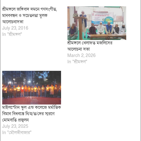
শ্রীমঙ্গলে জঙ্গিবাদ দমনে গণসংগীত,
মানববন্ধন ও সচেতনতা মুলক
আলোচনাসভা
July 23, 2016
In "শ্রীমঙ্গল"
শ্রীমঙ্গলে খেলাফত মজলিসের
আলোচনা সভা
March 2, 2026
In "শ্রীমঙ্গল"
মাইলস্টোন স্কুল এন্ড কলেজে মর্মান্তিক
বিমান বিধ্বস্তে নি/হ/ত/দের স্মরণে
মোমবাতি প্রজ্বলন
July 23, 2025
In "মৌলভীবাজার"