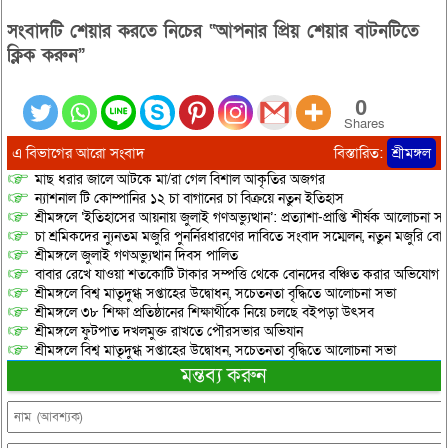
সংবাদটি শেয়ার করতে নিচের “আপনার প্রিয় শেয়ার বাটনটিতে
ক্লিক করুন”
0
Shares
এ বিভাগের আরো সংবাদ
বিস্তারিত:
শ্রীমঙ্গল
মাছ ধরার জালে আটকে মা/রা গেল বিশাল আকৃতির অজগর
ন্যাশনাল টি কোম্পানির ১২ চা বাগানের চা বিক্রয়ে নতুন ইতিহাস
শ্রীমঙ্গলে ‘ইতিহাসের আয়নায় জুলাই গণঅভ্যুত্থান’: প্রত্যাশা-প্রাপ্তি শীর্ষক আলোচনা
চা শ্রমিকদের ন্যুনতম মজুরি পুনর্নিরধারণের দাবিতে সংবাদ সম্মেলন, নতুন মজুরি বো
শ্রীমঙ্গলে জুলাই গণঅভ্যুত্থান দিবস পালিত
বাবার রেখে যাওয়া শতকোটি টাকার সম্পত্তি থেকে বোনদের বঞ্চিত করার অভিযোগ
শ্রীমঙ্গলে বিশ্ব মাতৃদুগ্ধ সপ্তাহের উদ্বোধন, সচেতনতা বৃদ্ধিতে আলোচনা সভা
শ্রীমঙ্গলে ৩৮ শিক্ষা প্রতিষ্ঠানের শিক্ষার্থীকে নিয়ে চলছে বইপড়া উৎসব
শ্রীমঙ্গলে ফুটপাত দখলমুক্ত রাখতে পৌরসভার অভিযান
শ্রীমঙ্গলে বিশ্ব মাতৃদুগ্ধ সপ্তাহের উদ্বোধন, সচেতনতা বৃদ্ধিতে আলোচনা সভা
মন্তব্য করুন