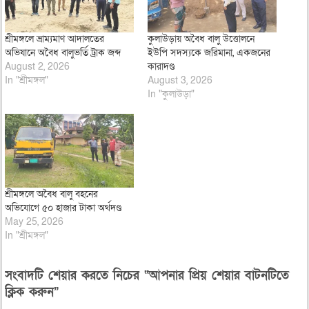
শ্রীমঙ্গলে ভ্রাম্যমাণ আদালতের
কুলাউড়ায় অবৈধ বালু উত্তোলনে
অভিযানে অবৈধ বালুভর্তি ট্রাক জব্দ
ইউপি সদস্যকে জরিমানা, একজনের
August 2, 2026
কারাদণ্ড
In "শ্রীমঙ্গল"
August 3, 2026
In "কুলাউড়া"
শ্রীমঙ্গলে অবৈধ বালু বহনের
অভিযোগে ৫০ হাজার টাকা অর্থদণ্ড
May 25, 2026
In "শ্রীমঙ্গল"
সংবাদটি শেয়ার করতে নিচের “আপনার প্রিয় শেয়ার বাটনটিতে
ক্লিক করুন”