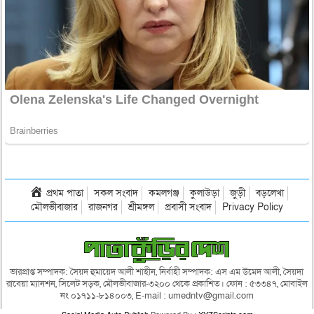
প্রথম পাতা
সকল সংবাদ
কমলগঞ্জ
কুলাউড়া
জুড়ী
বড়লেখা
মৌলভীবাজার
রাজনগর
শ্রীমঙ্গল
প্রবাসী সংবাদ
Privacy Policy
ভারপ্রাপ্ত সম্পাদক: সৈয়দ হুমায়েদ আলী শাহীন, নির্বাহী সম্পাদক: এস এম উমেদ আলী, সৈয়দা
রাবেয়া ম্যানশন, সিলেট সড়ক, মৌলভীবাজার-৩২০০ থেকে প্রকাশিত। ফোন : ৫৩৩৪৭, মোবাইল
নং ০১৭১১-৮১৪০০৩, E-mail : umedntv@gmail.com