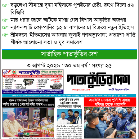
বড়লেখা সীমান্তে বৃদ্ধা মহিলাকে পুশইনের চেষ্টা: রুখে দিলো ৫২
বিজিবি
মাছ ধরার জালে আটকে মা/রা গেল বিশাল আকৃতির অজগর
ন্যাশনাল টি কোম্পানির ১২ চা বাগানের চা বিক্রয়ে নতুন ইতিহাস
শ্রীমঙ্গলে ‘ইতিহাসের আয়নায় জুলাই গণঅভ্যুত্থান’: প্রত্যাশা-প্রাপ্তি
শীর্ষক আলোচনা সভা ও যুব সমাবেশ
সাপ্তাহিক পাতাকুঁড়ির দেশ
৩ আগস্ট ২০২৬ : ৩০ তম বর্ষ : সংখ্যা ২৫