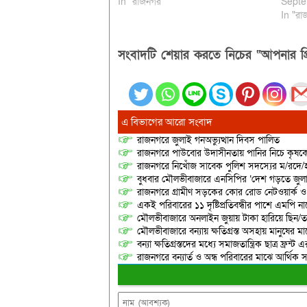
In "রাজনগর"
Septe
In "রা
সংবাদটি শেয়ার করতে নিচের “আপনার প্র
এ বিভাগের আরো সংবাদ
রাজনগরে জুলাই গনঅভ্যুত্থান দিবস পালিত
রাজনগরে পাউবোর উদাসীনতায় পানির নিচে কৃষকের স্ব
রাজনগরে নিখোঁজ সাবেক পুলিশ সদস্যের ম/রদে/হ
বুধবার মৌলভীবাজারে এনসিপির ‘দেশ গড়তে জুলাই
রাজনগরে গ্রামীণ সড়কের কোর রোড নেটওয়ার্ক ও 
একই পরিবারের ১১ দৃষ্টিপ্রতিবন্ধীর পাশে এমপি 
মৌলভীবাজারে অনলাইন জুয়ায় টাকা হারিয়ে ছিন/তাই
মৌলভীবাজারে বন্যায় ক্ষতিগ্রস্ত অসহায় মানুষের 
বন্যা ক্ষতিগ্রস্তদের মধ্যে সমাজতান্ত্রিক ছাত্র ফ্রন্ট 
রাজনগরে বন্যার্ত ও অন্ধ পরিবারের মাঝে আর্থিক স