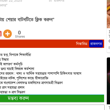
mber 22, 2025
In "রাজনগর"
জনগর"
িয় শেয়ার বাটনটিতে ক্লিক করুন”
0
Shares
বিস্তারিত:
রাজনগর
প্ন, বিপাকে শিক্ষার্থীরা
 উদ্ধার
 জাগরণ’ কর্মসূচি
তথ্য যাচাই বিষয়ক কর্মশালা
নাসের রহমান : খাদ্য ও আর্থিক সহায়তার পাশাপাশি চিকিৎসার আশ্বাস
য়ের নাটক, পুলিশের কাছে স্বীকারোক্তি
মাঝে বাংলাদেশ খেলাফত মজলিসের ত্রাণসামগ্রী বিতরণ
এর ত্রাণ সহায়তা প্রদান
হায়তা ও ত্রাণ বিতরণ
মন্তব্য করুন