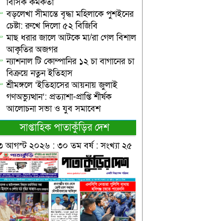
বিসিক কর্মকর্তা
বড়লেখা সীমান্তে বৃদ্ধা মহিলাকে পুশইনের
চেষ্টা: রুখে দিলো ৫২ বিজিবি
মাছ ধরার জালে আটকে মা/রা গেল বিশাল
আকৃতির অজগর
ন্যাশনাল টি কোম্পানির ১২ চা বাগানের চা
বিক্রয়ে নতুন ইতিহাস
শ্রীমঙ্গলে ‘ইতিহাসের আয়নায় জুলাই
গণঅভ্যুত্থান’: প্রত্যাশা-প্রাপ্তি শীর্ষক
আলোচনা সভা ও যুব সমাবেশ
সাপ্তাহিক পাতাকুঁড়ির দেশ
৩ আগস্ট ২০২৬ : ৩০ তম বর্ষ : সংখ্যা ২৫