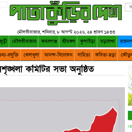
মৌলভীবাজার, শনিবার, ৮ আগস্ট ২০২৬, ২৪ শ্রাবণ ১৪৩৩
জুড়ী
মৌলভীবাজার
কমলগঞ্জ
শ্রীমঙ্গল
কুলাউড়া
বড়লেখা
রাজন
থ্য-প্রযুক্তি
খেলাধুলা
আনন্দ-বিনোদন
সাহিত্য
কবিতা-ছড়া
কৌতু
ঙ্খলা কমিটির সভা অনুষ্ঠিত