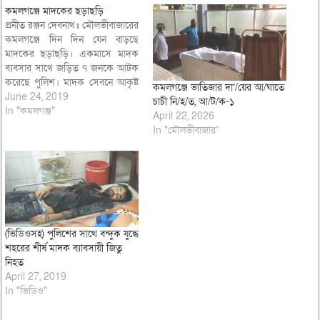
কমলগঞ্জে মাদকের ছড়াছড়ি
প্রনীত রঞ্জন দেবনাথ॥ মৌলভীবাজারের
কমলগঞ্জে দিন দিন যেন বাড়ছে
মাদকের ছড়াছড়ি। একমাসে মাদক
ব্যবসার সাথে জড়িত ৭ জনকে আটক
করেছে পুলিশ। মাদক সেবনে আকৃষ্ট
কমলগঞ্জে ভাতিজার দা’/য়ের আ/ঘাতে
হচ্ছেন মধ্য বয়সী যুবকরা। মাদক
June 24, 2019
চাচী নি/হ/ত, আ/ট/ক-১
সেবনের কারনে যুব সমাজ হচ্ছে
In "কমলগঞ্জ"
April 22, 2026
বিপথগামী। মাদকের কারণে দিন দিন
In "মৌলভীবাজার"
উত্তপ্ত হচ্ছে শান্তির উপজেলা
কমলগঞ্জ। জানা যায়, চলিত মাসে
কমলগঞ্জ উপজেলার…
(ভিডিওসহ) পুলিশের সাথে বন্দুক যুদ্ধে
শহরের শীর্ষ মাদক ব্যাবসায়ী জিতু
নিহত
April 27, 2019
In "ভিডিও"