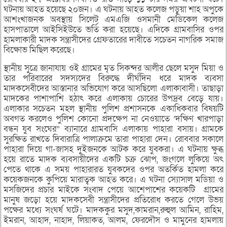
ঘটনায় আহত হয়েছে ২০জন। এ ঘটনায় আহত কলেজ পড়ুয়া শাহ অপুকে
আশংখাজনক অবস্থায় সিলেট এমএজি ওসমানী মেডিকেল কলেজ
হাসপাতালে আইসিইউতে ভর্তি করা হয়েছে। এদিকে গ্রামবাসির ওপর
হামলাকারী মাদক সন্ত্রাসীদের গ্রেফতারের দাবীতে সচেতন নাগরিক সমাজ
বিক্ষোভ মিছিল করেছে।
স্থানীয় সুত্রে জানাযায় ওই গ্রামের মৃত সিকন্দর আলীর ছেলে মসুদ মিয়া ও
তার পরিবারের সদস্যদের বিরুদ্ধে দীর্ঘদিন ধরে মাদক ব্যবসা
মাদকসেবীদের আস্তানার অভিযোগ করে আসছিলো এলাকাবাসী। তাছাড়া
মাদকের পাশাপাশি হঠাৎ করে এলাকায় চোরের উপদ্রব বেড়ে যায়।
এলাকার সচেতন মহল স্থানীয় পুলিশ প্রশাসনকে একাধিকবার বিষয়টি
অবগত করলেও পুলিশ কোনো প্রদক্ষেপ না নেওয়াতে ’দক্ষিণ খারপাড়া
বন্ধন যুব সংঘের” ব্যানারে গ্রামবাসি এলাকায় পাহারা বসায়। গ্রামকে
সুরক্ষিত রাখতে দিবারাত্রি পালাক্রমে তারা পাহারা দেন। রোববার সকালে
পাহারা দিয়ে গা-জাসহ দুইজনকে আটক করে যুবকরা। এ ঘটনায় ক্ষুব্ধ
হয়ে রাতে মাদক ব্যবসায়ীদের একটি চক্র ঝোপ, জংগলে লুকিয়ে অৎ
পেতে থাকে এ সময় পাহারারত যুবকদের ওপর অতর্কিত হামলা করে
কয়েকজনকে কুপিয়ে মারাত্বক আহত করে। এ ঘটনা স্যোসাল মডিয়া ও
মসজিদের প্রচার মাইকে সংবাদ পেয়ে আশেপাশের কয়েকটি গ্রামের
মানুষ জড়ো হয়ে মাদকসেবী সন্ত্রাসীদের প্রতিরোধ করতে গেলে উভয়
পক্ষের মধ্যে সংঘর্ষ ঘটে। মাদককুর মসুদ,কামরান,রুহুল আমিন, রাহিম,
ইমরান, আহাদ, নাহাদ, লিয়াকত, আলম, ফেরদৌস ও মামুনের হামলায়