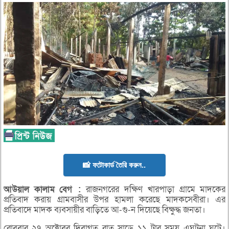
📸 ফটোকার্ড তৈরি করুন..
আউয়াল
কালাম
বেগ
:
রাজনগরের দক্ষিণ খারপাড়া গ্রামে মাদকের
প্রতিবাদ করায় গ্রামবাসীর উপর হামলা করেছে মাদকসেবীরা। এর
প্রতিবাদে মাদক ব্যবসায়ীর বাড়িতে আ-গু-ন দিয়েছে বিক্ষুদ্ধ জনতা।
রোববার ২৭ অক্টোবর দিবাগত রাত সাড়ে ১১ টার সময় এঘটনা ঘটে।