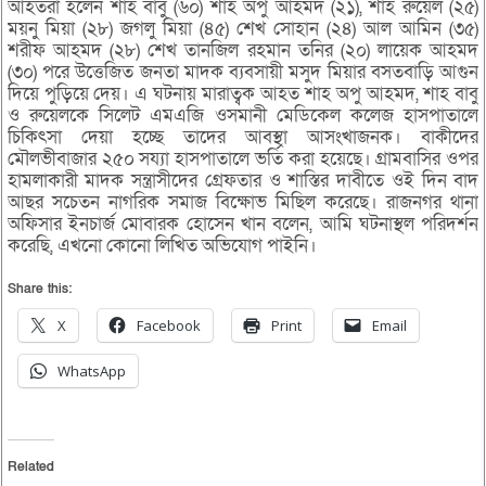
আহতরা হলেন শাহ বাবু (৬০) শাহ অপু আহমদ (২১), শাহ রুয়েল (২৫)
ময়নু মিয়া (২৮) জগলু মিয়া (৪৫) শেখ সোহান (২৪) আল আমিন (৩৫)
শরীফ আহমদ (২৮) শেখ তানজিল রহমান তনির (২০) লায়েক আহমদ
(৩০) পরে উত্তেজিত জনতা মাদক ব্যবসায়ী মসুদ মিয়ার বসতবাড়ি আগুন
দিয়ে পুড়িয়ে দেয়। এ ঘটনায় মারাত্বক আহত শাহ অপু আহমদ, শাহ বাবু
ও রুয়েলকে সিলেট এমএজি ওসমানী মেডিকেল কলেজ হাসপাতালে
চিকিৎসা দেয়া হচ্ছে তাদের আবস্থা আসংখাজনক। বাকীদের
মৌলভীবাজার ২৫০ সয্যা হাসপাতালে ভর্তি করা হয়েছে। গ্রামবাসির ওপর
হামলাকারী মাদক সন্ত্রাসীদের গ্রেফতার ও শাস্তির দাবীতে ওই দিন বাদ
আছর সচেতন নাগরিক সমাজ বিক্ষোভ মিছিল করেছে। রাজনগর থানা
অফিসার ইনচার্জ মোবারক হোসেন খান বলেন, আমি ঘটনাস্থল পরিদর্শন
করেছি, এখনো কোনো লিখিত অভিযোগ পাইনি।
Share this:
X
Facebook
Print
Email
WhatsApp
Related