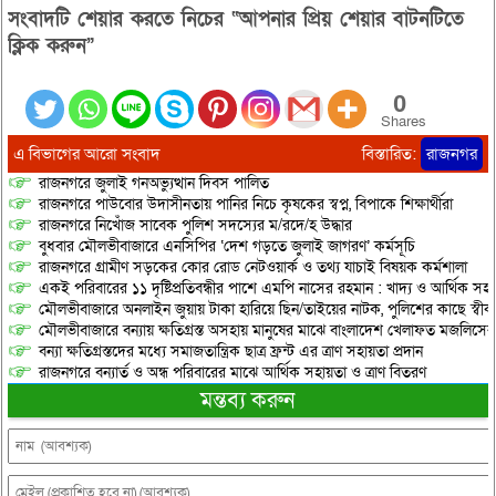
সংবাদটি শেয়ার করতে নিচের “আপনার প্রিয় শেয়ার বাটনটিতে
ক্লিক করুন”
0
Shares
এ বিভাগের আরো সংবাদ
বিস্তারিত:
রাজনগর
রাজনগরে জুলাই গনঅভ্যুত্থান দিবস পালিত
রাজনগরে পাউবোর উদাসীনতায় পানির নিচে কৃষকের স্বপ্ন, বিপাকে শিক্ষার্থীরা
রাজনগরে নিখোঁজ সাবেক পুলিশ সদস্যের ম/রদে/হ উদ্ধার
বুধবার মৌলভীবাজারে এনসিপির ‘দেশ গড়তে জুলাই জাগরণ’ কর্মসূচি
রাজনগরে গ্রামীণ সড়কের কোর রোড নেটওয়ার্ক ও তথ্য যাচাই বিষয়ক কর্মশালা
একই পরিবারের ১১ দৃষ্টিপ্রতিবন্ধীর পাশে এমপি নাসের রহমান : খাদ্য ও আর্থিক স
মৌলভীবাজারে অনলাইন জুয়ায় টাকা হারিয়ে ছিন/তাইয়ের নাটক, পুলিশের কাছে স্বীকা
মৌলভীবাজারে বন্যায় ক্ষতিগ্রস্ত অসহায় মানুষের মাঝে বাংলাদেশ খেলাফত মজলিসের ত
বন্যা ক্ষতিগ্রস্তদের মধ্যে সমাজতান্ত্রিক ছাত্র ফ্রন্ট এর ত্রাণ সহায়তা প্রদান
রাজনগরে বন্যার্ত ও অন্ধ পরিবারের মাঝে আর্থিক সহায়তা ও ত্রাণ বিতরণ
মন্তব্য করুন