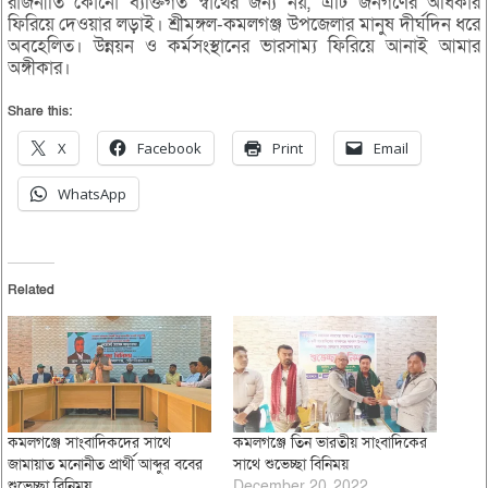
রাজনীতি কোনো ব্যক্তিগত স্বার্থের জন্য নয়, এটি জনগণের অধিকার
ফিরিয়ে দেওয়ার লড়াই। শ্রীমঙ্গল-কমলগঞ্জ উপজেলার মানুষ দীর্ঘদিন ধরে
অবহেলিত। উন্নয়ন ও কর্মসংস্থানের ভারসাম্য ফিরিয়ে আনাই আমার
অঙ্গীকার।
Share this:
X
Facebook
Print
Email
WhatsApp
Related
কমলগঞ্জে সাংবাদিকদের সাথে
কমলগঞ্জে তিন ভারতীয় সাংবাদিকের
জামায়াত মনোনীত প্রার্থী আব্দুর ববের
সাথে শুভেচ্ছা বিনিময়
শুভেচ্ছা বিনিময়
December 20, 2022