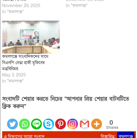
November 29, 2025
In "কমলগঞ্জ"
In "কমলগঞ্জ"
কমলগঞ্জে সাংবাদিকদের সাথে
বিএনপি নেতা হাজী মুজিবের
মতবিনিময়
May 3, 2025
In "কমলগঞ্জ"
সংবাদটি শেয়ার করতে নিচের “আপনার প্রিয় শেয়ার বাটনটিতে
ক্লিক করুন”
0
Shares
এ বিভাগের আরো সংবাদ
বিস্তারিত:
কমলগঞ্জ