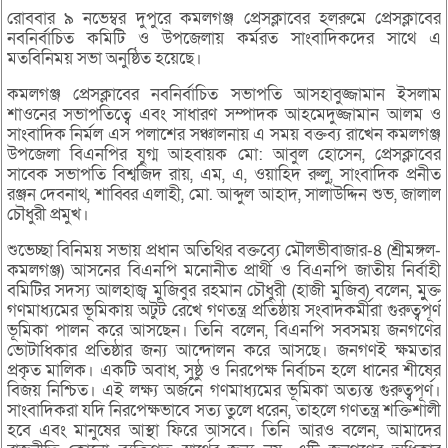
রোববার ৯ নভেম্বর দুপুরে কমলগঞ্জ প্রেসক্লাবের হলরুমে প্রেসক্লাবের
নবনির্বাচিত কমিটি ও উপজেলায় কর্মরত সাংবাদিকদের সাথে এ
মতবিনিময় সভা অনুষ্ঠিত হয়েছে।
কমলগঞ্জ প্রেসক্লাবের নবনির্বাচিত সভাপতি আসহাবুজ্জামান ইসলাম
শাওনের সভাপতিত্বে এবং সাধারণ সম্পাদক আহমেদুজ্জামান আলম ও
সাংবাদিক নির্মল এস পলাশের সঞ্চালনায় এ সময় বক্তব্য রাখেন কমলগঞ্জ
উপজেলা বিএনপির যুগ্ম আহবায়ক মো: আবুল হোসেন, প্রেসক্লাবের
সাবেক সভাপতি বিশ্বজিদ রায়, এম, এ, ওয়াহিদ রুলু, সাংবাদিক প্রনীত
রঞ্জন দেবনাথ, শাব্বির এলাহী, মো. আব্দুল আহাদ, সালাউদ্দিন শুভ, জালাল
চৌধুরী প্রমুখ।
শুভেচ্ছা বিনিময় সভায় প্রধান অতিথির বক্তব্যে মৌলভীবাজার-৪ (শ্রীমঙ্গল-
কমলগঞ্জ) আসনের বিএনপি মনোনীত প্রার্থী ও বিএনপি জাতীয় নির্বাহী
বমিটির সদস্য আলহাজ্ব মুজিবুর রহমান চৌধুরী (হাজী মুজিব) বলেন, মুুক্ত
গণমাধ্যমের ভূমিকায় অটুট রেখে গণতন্ত্র প্রতিষ্ঠায় সংবাদকর্মীরা গুরুত্বপূর্ণ
ভূমিকা পালন করে আসছেন। তিনি বলেন, বিএনপি সবসময় জনগণের
ভোটাধিকার প্রতিষ্ঠার জন্য আন্দোলন করে আসছে। জনগণই ক্ষমতার
প্রকৃত মালিক। একটি অবাধ, সুষ্ঠু ও নিরপেক্ষ নির্বাচন হলে ধানের শীষের
বিজয় নিশ্চিত। এই লক্ষ্য অর্জনে গণমাধ্যমের ভূমিকা অত্যন্ত গুরুত্বপূর্ণ।
সাংবাদিকরা যদি নিরপেক্ষভাবে সত্য তুলে ধরেন, তাহলে গণতন্ত্র শক্তিশালী
হবে এবং মানুষের আস্থা ফিরে আসবে। তিনি আরও বলেন, আমাদের