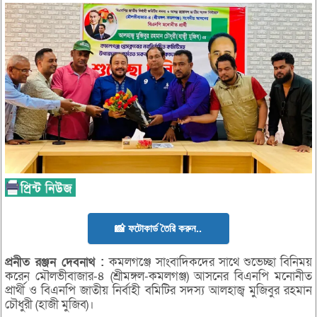
📸 ফটোকার্ড তৈরি করুন..
প্রনীত
রঞ্জন
দেবনাথ :
কমলগঞ্জে সাংবাদিকদের সাথে শুভেচ্ছা বিনিময়
করেন মৌলভীবাজার-৪ (শ্রীমঙ্গল-কমলগঞ্জ) আসনের বিএনপি মনোনীত
প্রার্থী ও বিএনপি জাতীয় নির্বাহী বমিটির সদস্য আলহাজ্ব মুজিবুর রহমান
চৌধুরী (হাজী মুজিব)।