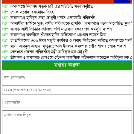
কমলগঞ্জে নিরাপদ সড়ক চাই এর পরিচিতি সভা অনুষ্ঠিত
শোক সংবাদ ‘রসমোহন সিংহ’
কমলগঞ্জে হাবিবুন নেছা চৌধুরী গার্লস একাডেমি পরিদর্শন
আসামীরা জামিনে মুক্ত, বাদীর পরিবারকে হু/মকি : কমলগঞ্জে বহুল আলোচিত স্কুল শি
সফাত আলী সিনিয়র ফাজিল ডিগ্রি মাদ্রাসায় বৃক্ষরোপণ কর্মসূচি সম্পন্ন
কমলগঞ্জে তরুণীকে শ্লী/লতাহানির অভিযোগে গ্রে/প্তার লায়েস মিয়া
চা শ্রমিকদের ৫০০ টাকা মজুরি কার্যকর ও অবাধ নির্বাচনের দাবিতে কমলগঞ্জে গণবি
মাও: আবদুল আহাদ মৃ/ত্যুতে আল ইসলাহ কমলগঞ্জ পৌর শাখার শোক প্রকাশ
রেলওয়ে স্টেশন পরিদর্শনে মন্ত্রী আরিফুল হক চৌধুরী
শ্রীমঙ্গল ও কমলগঞ্জ রেলওয়ে স্টেশন আকস্মিক পরিদর্শনে করেছেন আরিফুল হক চৌ
মন্তব্য করুন