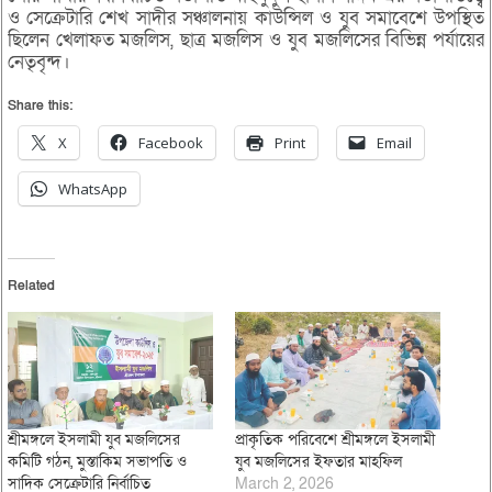
ও সেক্রেটারি শেখ সাদীর সঞ্চালনায় কাউন্সিল ও যুব সমাবেশে উপস্থিত
ছিলেন খেলাফত মজলিস, ছাত্র মজলিস ও যুব মজলিসের বিভিন্ন পর্যায়ের
নেতৃবৃন্দ।
Share this:
X
Facebook
Print
Email
WhatsApp
Related
শ্রীমঙ্গলে ইসলামী যুব মজলিসের
প্রাকৃতিক পরিবেশে শ্রীমঙ্গলে ইসলামী
কমিটি গঠন, মুস্তাকিম সভাপতি ও
যুব মজলিসের ইফতার মাহফিল
সাদিক সেক্রেটারি নির্বাচিত
March 2, 2026