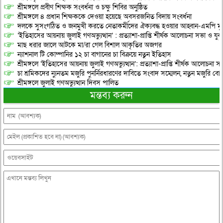
শ্রীমঙ্গলে প্রবীণ শিক্ষক সংবর্ধনা ও চক্ষু শিবির অনুষ্ঠিত
শ্রীমঙ্গলে ৪ প্রধান শিক্ষককে দেওয়া হয়েছে অবসরজনিত বিদায় সংবর্ধনা
দলকে সুসংগঠিত ও জনমুখী করতে নেতাকর্মীদের ঐক্যবদ্ধ হওয়ার আহ্বান-এমপি মু
‘ইতিহাসের আয়নায় জুলাই গণঅভ্যুত্থান’ : প্রত্যাশা-প্রাপ্তি শীর্ষক আলোচনা সভা ও যু
মাছ ধরার জালে আটকে মা/রা গেল বিশাল আকৃতির অজগর
ন্যাশনাল টি কোম্পানির ১২ চা বাগানের চা বিক্রয়ে নতুন ইতিহাস
শ্রীমঙ্গলে ‘ইতিহাসের আয়নায় জুলাই গণঅভ্যুত্থান’: প্রত্যাশা-প্রাপ্তি শীর্ষক আলোচনা
চা শ্রমিকদের ন্যুনতম মজুরি পুনর্নিরধারণের দাবিতে সংবাদ সম্মেলন, নতুন মজুরি বো
শ্রীমঙ্গলে জুলাই গণঅভ্যুত্থান দিবস পালিত
মন্তব্য করুন