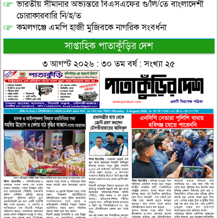
ভারতীয় সীমানার অভ্যন্তরে বিএসএফের গু/লি/তে বাংলাদেশী
চোরাকারবারি নি/হ/ত
কমলগঞ্জে এমপি হাজী মুজিবকে নাগরিক সংবর্ধনা
সাপ্তাহিক পাতাকুঁড়ির দেশ
৩ আগস্ট ২০২৬ : ৩০ তম বর্ষ : সংখ্যা ২৫