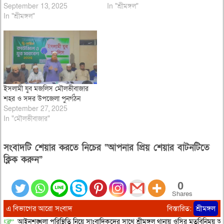
September 13, 2025
In "শ্রীমঙ্গল"
In "শ্রীমঙ্গল"
ইসলামী যুব মজলিস মৌলভীবাজার
শহর ও সদর উপজেলা পুনর্গঠন
September 27, 2025
In "মৌলভীবাজার"
সংবাদটি শেয়ার করতে নিচের “আপনার প্রিয় শেয়ার বাটনটিতে
ক্লিক করুন”
0
Shares
এ বিভাগের আরো সংবাদ
বিস্তারিত:
শ্রীমঙ্গল
আইনশৃঙ্খলা পরিস্থিতি নিয়ে সাংবাদিকদের সাথে শ্রীমঙ্গল থানায় ওসির মতবিনিময় অনু