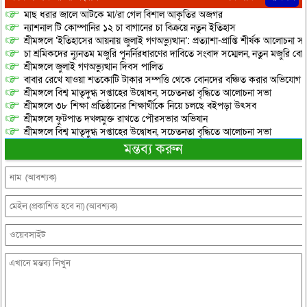
মাছ ধরার জালে আটকে মা/রা গেল বিশাল আকৃতির অজগর
ন্যাশনাল টি কোম্পানির ১২ চা বাগানের চা বিক্রয়ে নতুন ইতিহাস
শ্রীমঙ্গলে ‘ইতিহাসের আয়নায় জুলাই গণঅভ্যুত্থান’: প্রত্যাশা-প্রাপ্তি শীর্ষক আলোচনা
চা শ্রমিকদের ন্যুনতম মজুরি পুনর্নিরধারণের দাবিতে সংবাদ সম্মেলন, নতুন মজুরি বো
শ্রীমঙ্গলে জুলাই গণঅভ্যুত্থান দিবস পালিত
বাবার রেখে যাওয়া শতকোটি টাকার সম্পত্তি থেকে বোনদের বঞ্চিত করার অভিযোগ
শ্রীমঙ্গলে বিশ্ব মাতৃদুগ্ধ সপ্তাহের উদ্বোধন, সচেতনতা বৃদ্ধিতে আলোচনা সভা
শ্রীমঙ্গলে ৩৮ শিক্ষা প্রতিষ্ঠানের শিক্ষার্থীকে নিয়ে চলছে বইপড়া উৎসব
শ্রীমঙ্গলে ফুটপাত দখলমুক্ত রাখতে পৌরসভার অভিযান
শ্রীমঙ্গলে বিশ্ব মাতৃদুগ্ধ সপ্তাহের উদ্বোধন, সচেতনতা বৃদ্ধিতে আলোচনা সভা
মন্তব্য করুন