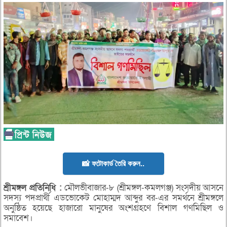
📸 ফটোকার্ড তৈরি করুন..
শ্রীমঙ্গল
প্রতিনিধি :
মৌলভীবাজার-৮ (শ্রীমঙ্গল-কমলগঞ্জ) সংসদীয় আসনে
সদস্য পদপ্রার্থী এডভোকেট মোহাম্মদ আব্দুর বর-এর সমর্থনে শ্রীমঙ্গলে
অনুষ্ঠিত হয়েছে হাজারো মানুষের অংশগ্রহণে বিশাল গণমিছিল ও
সমাবেশ।