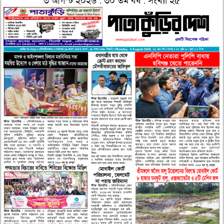
৩ আগস্ট ২০২৬ : ৩০ তম বর্ষ : সংখ্যা ২৫