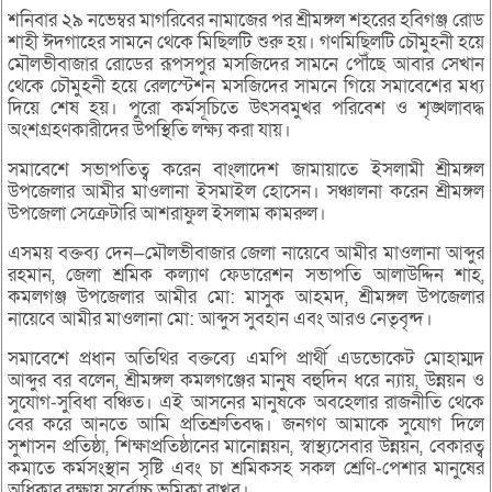
শনিবার ২৯ নভেম্বর মাগরিবের নামাজের পর শ্রীমঙ্গল শহরের হবিগঞ্জ রোড
শাহী ঈদগাহের সামনে থেকে মিছিলটি শুরু হয়। গণমিছিলটি চৌমুহনী হয়ে
মৌলভীবাজার রোডের রূপসপুর মসজিদের সামনে পৌঁছে আবার সেখান
থেকে চৌমুহনী হয়ে রেলস্টেশন মসজিদের সামনে গিয়ে সমাবেশের মধ্য
দিয়ে শেষ হয়। পুরো কর্মসূচিতে উৎসবমুখর পরিবেশ ও শৃঙ্খলাবদ্ধ
অংশগ্রহণকারীদের উপস্থিতি লক্ষ্য করা যায়।
সমাবেশে সভাপতিত্ব করেন বাংলাদেশ জামায়াতে ইসলামী শ্রীমঙ্গল
উপজেলার আমীর মাওলানা ইসমাইল হোসেন। সঞ্চালনা করেন শ্রীমঙ্গল
উপজেলা সেক্রেটারি আশরাফুল ইসলাম কামরুল।
এসময় বক্তব্য দেন—মৌলভীবাজার জেলা নায়েবে আমীর মাওলানা আব্দুর
রহমান, জেলা শ্রমিক কল্যাণ ফেডারেশন সভাপতি আলাউদ্দিন শাহ,
কমলগঞ্জ উপজেলার আমীর মো: মাসুক আহমদ, শ্রীমঙ্গল উপজেলার
নায়েবে আমীর মাওলানা মো: আব্দুস সুবহান এবং আরও নেতৃবৃন্দ।
সমাবেশে প্রধান অতিথির বক্তব্যে এমপি প্রার্থী এডভোকেট মোহাম্মদ
আব্দুর বর বলেন, শ্রীমঙ্গল কমলগঞ্জের মানুষ বহুদিন ধরে ন্যায়, উন্নয়ন ও
সুযোগ-সুবিধা বঞ্চিত। এই আসনের মানুষকে অবহেলার রাজনীতি থেকে
বের করে আনতে আমি প্রতিশ্রুতিবদ্ধ। জনগণ আমাকে সুযোগ দিলে
সুশাসন প্রতিষ্ঠা, শিক্ষাপ্রতিষ্ঠানের মানোন্নয়ন, স্বাস্থ্যসেবার উন্নয়ন, বেকারত্ব
কমাতে কর্মসংস্থান সৃষ্টি এবং চা শ্রমিকসহ সকল শ্রেণি-পেশার মানুষের
অধিকার রক্ষায় সর্বোচ্চ ভূমিকা রাখব।