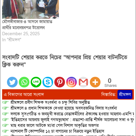
মৌলভীবাজার-৪ আসনে জামায়াত
প্রার্থীর মনোনয়নপত্র উত্তোলন
December 25, 2025
In "শ্রীমঙ্গল"
সংবাদটি শেয়ার করতে নিচের “আপনার প্রিয় শেয়ার বাটনটিতে
ক্লিক করুন”
0
Shares
এ বিভাগের আরো সংবাদ
বিস্তারিত:
শ্রীমঙ্গল
শ্রীমঙ্গলে প্রবীণ শিক্ষক সংবর্ধনা ও চক্ষু শিবির অনুষ্ঠিত
শ্রীমঙ্গলে ৪ প্রধান শিক্ষককে দেওয়া হয়েছে অবসরজনিত বিদায় সংবর্ধনা
দলকে সুসংগঠিত ও জনমুখী করতে নেতাকর্মীদের ঐক্যবদ্ধ হওয়ার আহ্বান-এমপি মু
‘ইতিহাসের আয়নায় জুলাই গণঅভ্যুত্থান’ : প্রত্যাশা-প্রাপ্তি শীর্ষক আলোচনা সভা ও যু
মাছ ধরার জালে আটকে মা/রা গেল বিশাল আকৃতির অজগর
ন্যাশনাল টি কোম্পানির ১২ চা বাগানের চা বিক্রয়ে নতুন ইতিহাস