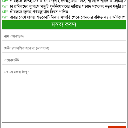
শ্রীমঙ্গলে ‘ইতিহাসের আয়নায় জুলাই গণঅভ্যুত্থান’: প্রত্যাশা-প্রাপ্তি শীর্ষক আলোচনা
চা শ্রমিকদের ন্যুনতম মজুরি পুনর্নিরধারণের দাবিতে সংবাদ সম্মেলন, নতুন মজুরি বো
শ্রীমঙ্গলে জুলাই গণঅভ্যুত্থান দিবস পালিত
বাবার রেখে যাওয়া শতকোটি টাকার সম্পত্তি থেকে বোনদের বঞ্চিত করার অভিযোগ
মন্তব্য করুন