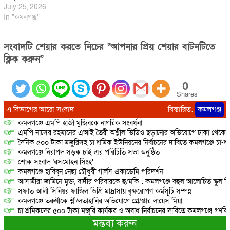
July 25, 2026
In "কমলগঞ্জ"
সংবাদটি শেয়ার করতে নিচের “আপনার প্রিয় শেয়ার বাটনটিতে
ক্লিক করুন”
0
Shares
এ বিভাগের আরো সংবাদ
বিস্তারিত:
কমলগঞ্জ
কমলগঞ্জে এমপি হাজী মুজিবকে নাগরিক সংবর্ধনা
এমপি নাসের রহমানের এআই তৈরী অশ্লীল ভিডিও ছড়ানোর অভিযোগে ঢাকা থেকে আ/সা
দৈনিক ৫০০ টাকা মজুরিসহ চা শ্রমিক ইউনিয়নের নির্বাচনের দাবিতে কমলগঞ্জে চা-শ্
কমলগঞ্জে নিরাপদ সড়ক চাই এর পরিচিতি সভা অনুষ্ঠিত
শোক সংবাদ ‘রসমোহন সিংহ’
কমলগঞ্জে হাবিবুন নেছা চৌধুরী গার্লস একাডেমি পরিদর্শন
আসামীরা জামিনে মুক্ত, বাদীর পরিবারকে হু/মকি : কমলগঞ্জে বহুল আলোচিত স্কুল শি
সফাত আলী সিনিয়র ফাজিল ডিগ্রি মাদ্রাসায় বৃক্ষরোপণ কর্মসূচি সম্পন্ন
কমলগঞ্জে তরুণীকে শ্লী/লতাহানির অভিযোগে গ্রে/প্তার লায়েস মিয়া
চা শ্রমিকদের ৫০০ টাকা মজুরি কার্যকর ও অবাধ নির্বাচনের দাবিতে কমলগঞ্জে গণবি
মন্তব্য করুন