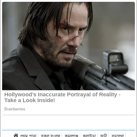
প্রথম পাতা
সকল সংবাদ
কমলগঞ্জ
কুলাউড়া
জুড়ী
বড়লেখা