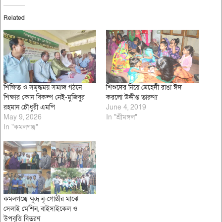
Related
শিক্ষিত ও সমৃদ্ধময় সমাজ গঠনে
শিশুদের নিয়ে মেহেদী রাঙা ঈদ
শিক্ষার কোন বিকল্প নেই-মুজিবুর
করলো উদ্দীপ্ত তারুণ্য
রহমান চৌধুরী এমপি
June 4, 2019
May 9, 2026
In "শ্রীমঙ্গল"
In "কমলগঞ্জ"
কমলগঞ্জে ক্ষুদ্র নৃ-গোষ্ঠীর মাঝে
সেলাই মেশিন, বাইসাইকেল ও
উপবৃত্তি বিতরণ