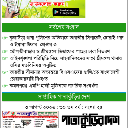
সর্বশেষ সংবাদ
কুলাউড়া থানা পুলিশের অভিযানে ভারতীয় সিগারেট, চোরাই গরু
ও ইয়াবা উদ্ধার; গ্রেপ্তার ৩
মৌলভীবাজার ও শ্রীমঙ্গলে ডিডাফের গাছের চারা বিতরণ
আইনশৃঙ্খলা পরিস্থিতি নিয়ে সাংবাদিকদের সাথে শ্রীমঙ্গল থানায়
ওসির মতবিনিময় অনুষ্ঠিত
ভারতীয় সীমানার অভ্যন্তরে বিএসএফের গু/লি/তে বাংলাদেশী
চোরাকারবারি নি/হ/ত
কমলগঞ্জে এমপি হাজী মুজিবকে নাগরিক সংবর্ধনা
সাপ্তাহিক পাতাকুঁড়ির দেশ
৩ আগস্ট ২০২৬ : ৩০ তম বর্ষ : সংখ্যা ২৫