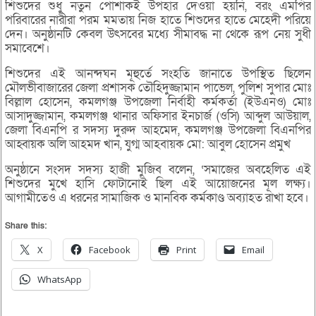
শিশুদের শুধু নতুন পোশাকই উপহার দেওয়া হয়নি, বরং এমপির
পরিবারের নারীরা পরম মমতায় নিজ হাতে শিশুদের হাতে মেহেদী পরিয়ে
দেন। অনুষ্ঠানটি কেবল উৎসবের মধ্যে সীমাবদ্ধ না থেকে রূপ নেয় সুধী
সমাবেশে।
শিশুদের এই আনন্দঘন মূহুর্তে সংহতি জানাতে উপস্থিত ছিলেন
মৌলভীবাজারের জেলা প্রশাসক তৌহিদুজ্জামান পাভেল, পুলিশ সুপার মোঃ
বিল্লাল হোসেন, কমলগঞ্জ উপজেলা নির্বাহী কর্মকর্তা (ইউএনও) মোঃ
আসাদুজ্জামান, কমলগঞ্জ থানার অফিসার ইনচার্জ (ওসি) আব্দুল আউয়াল,
জেলা বিএনপি র সদস্য দুরুদ আহমেদ, কমলগঞ্জ উপজেলা বিএনপির
আহ্বায়ক অলি আহমদ খান, যুগ্ম আহবায়ক মো: আবুল হোসেন প্রমুখ
অনুষ্ঠানে সংসদ সদস্য হাজী মুজিব বলেন, ‘সমাজের অবহেলিত এই
শিশুদের মুখে হাসি ফোটানোই ছিল এই আয়োজনের মূল লক্ষ্য।
আগামীতেও এ ধরনের সামাজিক ও মানবিক কর্মকাণ্ড অব্যাহত রাখা হবে।
Share this:
X
Facebook
Print
Email
WhatsApp